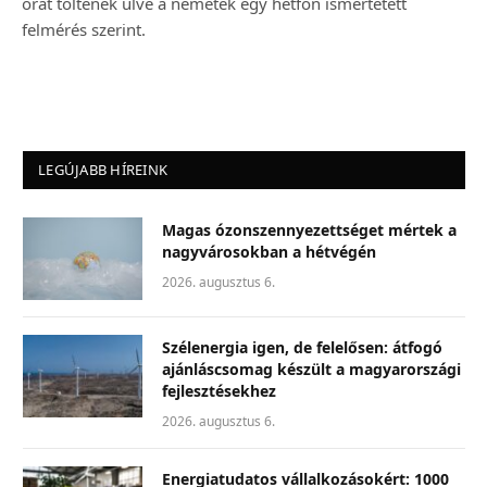
órát töltenek ülve a németek egy hétfőn ismertetett
felmérés szerint.
LEGÚJABB HÍREINK
Magas ózonszennyezettséget mértek a
nagyvárosokban a hétvégén
2026. augusztus 6.
Szélenergia igen, de felelősen: átfogó
ajánláscsomag készült a magyarországi
fejlesztésekhez
2026. augusztus 6.
Energiatudatos vállalkozásokért: 1000