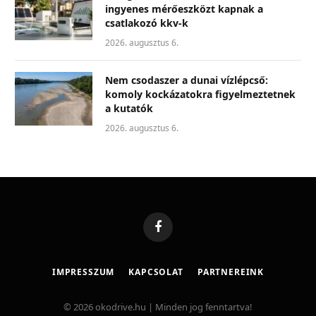
ingyenes mérőeszközt kapnak a
csatlakozó kkv-k
2026. augusztus 6.
Nem csodaszer a dunai vízlépcső:
komoly kockázatokra figyelmeztetnek
a kutatók
2026. augusztus 6.
Facebook
IMPRESSZUM
KAPCSOLAT
PARTNEREINK
© 2026 okodrive.hu | Minden jog fenntartva!