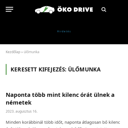
Kezdőlap
»
ülőmunka
KERESETT KIFEJEZÉS:
ÜLŐMUNKA
Naponta több mint kilenc órát ülnek a
németek
2023. augusztus 16.
Minden korábbinál több időt, naponta átlagosan bő kilenc