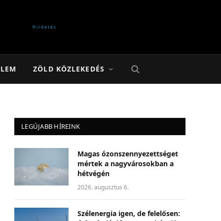
ELEM
ZÖLD KÖZLEKEDÉS
LEGÚJABB HÍREINK
Magas ózonszennyezettséget
mértek a nagyvárosokban a
hétvégén
2026. augusztus 6.
Szélenergia igen, de felelősen: