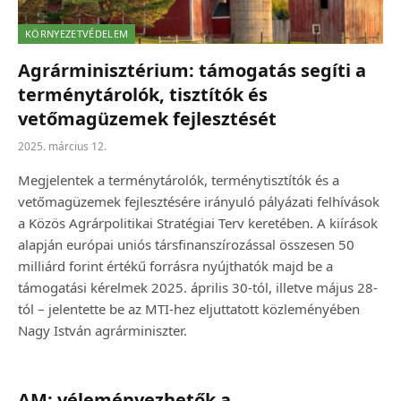
KÖRNYEZETVÉDELEM
Agrárminisztérium: támogatás segíti a
terménytárolók, tisztítók és
vetőmagüzemek fejlesztését
2025. március 12.
Megjelentek a terménytárolók, terménytisztítók és a
vetőmagüzemek fejlesztésére irányuló pályázati felhívások
a Közös Agrárpolitikai Stratégiai Terv keretében. A kiírások
alapján európai uniós társfinanszírozással összesen 50
milliárd forint értékű forrásra nyújthatók majd be a
támogatási kérelmek 2025. április 30-tól, illetve május 28-
tól – jelentette be az MTI-hez eljuttatott közleményében
Nagy István agrárminiszter.
AM: véleményezhetők a