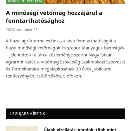
KÖRNYEZETVÉDELEM
A minőségi vetőmag hozzájárul a
fenntarthatósághoz
2023. november 25.
A hazai agrártermelés hosszú távú fenntarthatóságát a
hazai minőségi vetőmagok és szaporítóanyagok biztosítják
– jelentette ki a tárca közleménye szerint Nagy István
agrárminiszter, a Vetőmag Szövetség Szakmaközi Szervezet
és Terméktanács megalapításának 30 éves jubileumi
rendezvényén, csütörtökön, Siófokon.
LEGÚJABB HÍREINK
Újabb vízellátási gondok: több mint