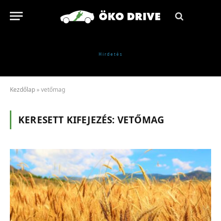
Kezdőlap
»
vetőmag
KERESETT KIFEJEZÉS:
VETŐMAG