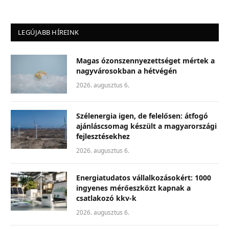
LEGÚJABB HÍREINK
Magas ózonszennyezettséget mértek a
nagyvárosokban a hétvégén
2026. augusztus 6.
Szélenergia igen, de felelősen: átfogó
ajánláscsomag készült a magyarországi
fejlesztésekhez
2026. augusztus 6.
Energiatudatos vállalkozásokért: 1000
ingyenes mérőeszközt kapnak a
csatlakozó kkv-k
2026. augusztus 6.