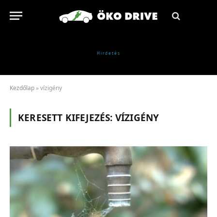
Kezdőlap
»
vízigény
KERESETT KIFEJEZÉS:
VÍZIGÉNY