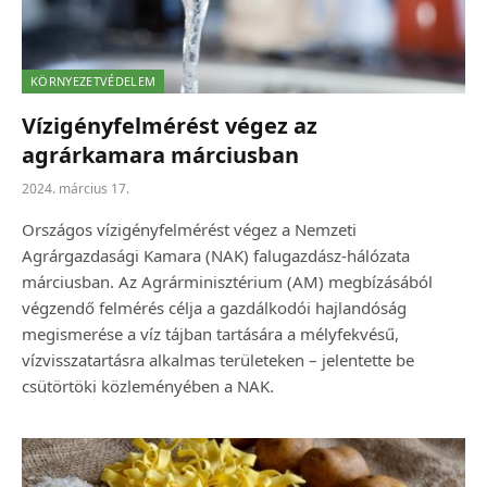
KÖRNYEZETVÉDELEM
Vízigényfelmérést végez az
agrárkamara márciusban
2024. március 17.
Országos vízigényfelmérést végez a Nemzeti
Agrárgazdasági Kamara (NAK) falugazdász-hálózata
márciusban. Az Agrárminisztérium (AM) megbízásából
végzendő felmérés célja a gazdálkodói hajlandóság
megismerése a víz tájban tartására a mélyfekvésű,
vízvisszatartásra alkalmas területeken – jelentette be
csütörtöki közleményében a NAK.