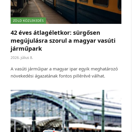
ZÖLD KÖZLEKEDÉS
42 éves átlagéletkor: sürgősen
megújulásra szorul a magyar vasúti
járműpark
2026. július 8.
A vasúti járműipar a magyar ipar egyik meghatározó
növekedési ágazatának fontos pillérévé válhat.