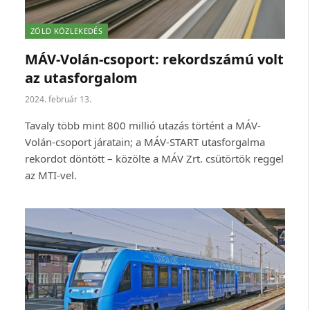
ZÖLD KÖZLEKEDÉS
MÁV-Volán-csoport: rekordszámú volt
az utasforgalom
2024. február 13.
Tavaly több mint 800 millió utazás történt a MÁV-
Volán-csoport járatain; a MÁV-START utasforgalma
rekordot döntött – közölte a MÁV Zrt. csütörtök reggel
az MTI-vel.