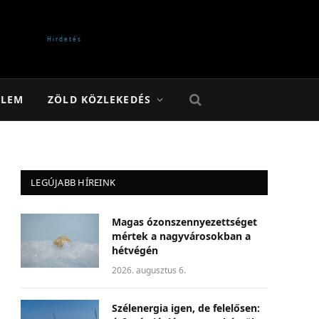
ELEM
ZÖLD KÖZLEKEDÉS
LEGÚJABB HÍREINK
Magas ózonszennyezettséget
mértek a nagyvárosokban a
hétvégén
2026. augusztus 6.
Szélenergia igen, de felelősen: