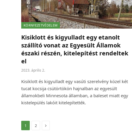
KÖRNYEZETVÉDELEM
Kisiklott és kigyulladt egy etanolt
szállító vonat az Egyesült Államok
északi részén, kitelepítést rendeltek
el
2023. április 2.
Kisiklott és kigyulladt egy vasúti szerelvény közel két
tucat kocsija csütörtökön hajnalban az egyesült
államokbeli Minnesota államban, a baleset miatt egy
kistelepülés lakóit kitelepítették.
Következő
1
2