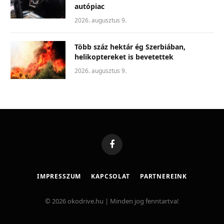
autópiac
2026. augusztus 9.
Több száz hektár ég Szerbiában,
helikoptereket is bevetettek
2026. augusztus 9.
Facebook
IMPRESSZUM
KAPCSOLAT
PARTNEREINK
© 2026 okodrive.hu | Minden jog fenntartva!