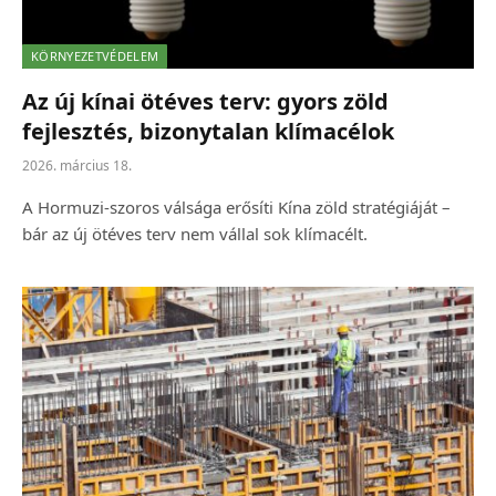
KÖRNYEZETVÉDELEM
Az új kínai ötéves terv: gyors zöld
fejlesztés, bizonytalan klímacélok
2026. március 18.
A Hormuzi-szoros válsága erősíti Kína zöld stratégiáját –
bár az új ötéves terv nem vállal sok klímacélt.