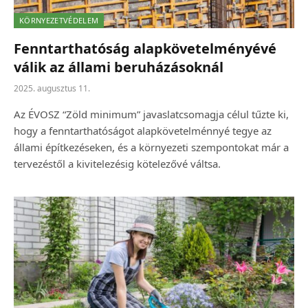
KÖRNYEZETVÉDELEM
Fenntarthatóság alapkövetelményévé
válik az állami beruházásoknál
2025. augusztus 11.
Az ÉVOSZ “Zöld minimum” javaslatcsomagja célul tűzte ki,
hogy a fenntarthatóságot alapkövetelménnyé tegye az
állami építkezéseken, és a környezeti szempontokat már a
tervezéstől a kivitelezésig kötelezővé váltsa.