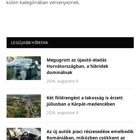
külön kategóriában versenyeznek.
LEGÚJABB HÍREINK
Megugrott az újautó-eladás
Horvátországban, a hibridek
dominálnak
2026. augusztus 9.
Két földrengést a lakosság is érzett
júliusban a Kárpát-medencében
2026. augusztus 9.
Az új autók piaci részesedése emelkedik
Romániában, miközben csökkent az