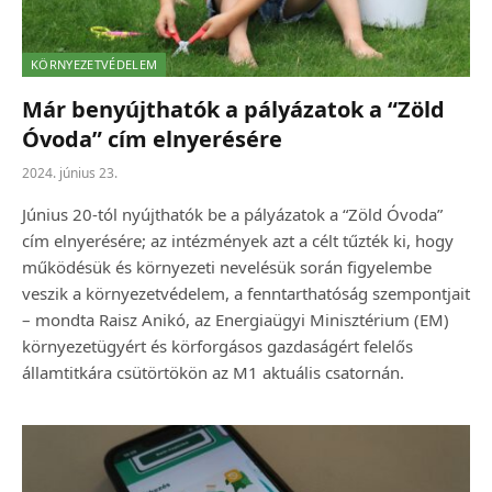
KÖRNYEZETVÉDELEM
Már benyújthatók a pályázatok a “Zöld
Óvoda” cím elnyerésére
2024. június 23.
Június 20-tól nyújthatók be a pályázatok a “Zöld Óvoda”
cím elnyerésére; az intézmények azt a célt tűzték ki, hogy
működésük és környezeti nevelésük során figyelembe
veszik a környezetvédelem, a fenntarthatóság szempontjait
– mondta Raisz Anikó, az Energiaügyi Minisztérium (EM)
környezetügyért és körforgásos gazdaságért felelős
államtitkára csütörtökön az M1 aktuális csatornán.