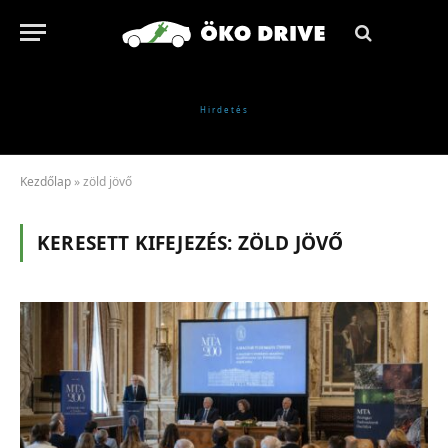
Kezdőlap
»
zöld jövő
KERESETT KIFEJEZÉS:
ZÖLD JÖVŐ