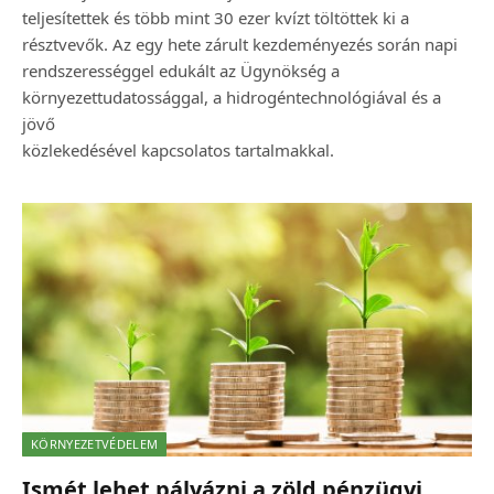
teljesítettek és több mint 30 ezer kvízt töltöttek ki a
résztvevők. Az egy hete zárult kezdeményezés során napi
rendszerességgel edukált az Ügynökség a
környezettudatossággal, a hidrogéntechnológiával és a
jövő
közlekedésével kapcsolatos tartalmakkal.
KÖRNYEZETVÉDELEM
Ismét lehet pályázni a zöld pénzügyi