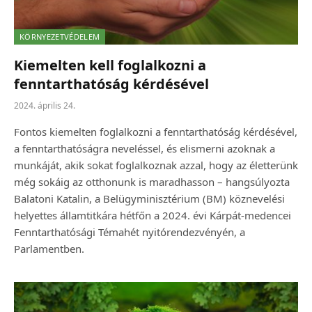
KÖRNYEZETVÉDELEM
Kiemelten kell foglalkozni a
fenntarthatóság kérdésével
2024. április 24.
Fontos kiemelten foglalkozni a fenntarthatóság kérdésével,
a fenntarthatóságra neveléssel, és elismerni azoknak a
munkáját, akik sokat foglalkoznak azzal, hogy az életterünk
még sokáig az otthonunk is maradhasson – hangsúlyozta
Balatoni Katalin, a Belügyminisztérium (BM) köznevelési
helyettes államtitkára hétfőn a 2024. évi Kárpát-medencei
Fenntarthatósági Témahét nyitórendezvényén, a
Parlamentben.