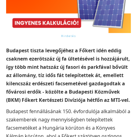
Budapest tiszta levegőjéhez a Főkert idén eddig
csaknem ezerötszáz új fa ültetésével is hozzájárult,
így több mint hatszáz új fasori és parkfával bővült
az állomány, tíz idős fát telepítettek át, emellett
kilencszáz erdészeti facsemetével gazdagodtak a
fővárosi erdők - közölte a Budapesti Közművek
(BKM) Főkert Kertészeti Divíziója hétfőn az MTI-vel.
Budapest fennállásának 150. évfordulója alkalmából a
szakemberek nagy mennyiségben telepítettek
facsemetéket a Hungária körúton és a Könyves
Kálmán körúton, ahol a Főkert százötven oszlopos