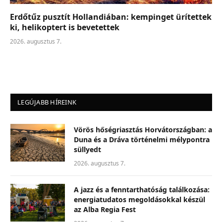
Erdőtűz pusztít Hollandiában: kempinget ürítettek
ki, helikoptert is bevetettek
2026. augusztus 7.
LEGÚJABB HÍREINK
Vörös hőségriasztás Horvátországban: a
Duna és a Dráva történelmi mélypontra
süllyedt
2026. augusztus 7.
A jazz és a fenntarthatóság találkozása:
energiatudatos megoldásokkal készül
az Alba Regia Fest