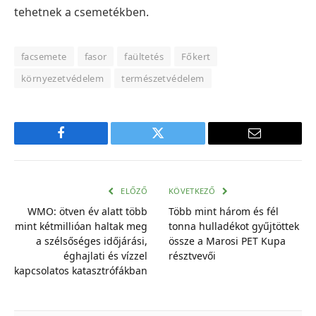
tehetnek a csemetékben.
facsemete
fasor
faültetés
Főkert
környezetvédelem
természetvédelem
Facebook
Twitter
E-
mail
cím
ELŐZŐ
KÖVETKEZŐ
WMO: ötven év alatt több
Több mint három és fél
mint kétmillióan haltak meg
tonna hulladékot gyűjtöttek
a szélsőséges időjárási,
össze a Marosi PET Kupa
éghajlati és vízzel
résztvevői
kapcsolatos katasztrófákban