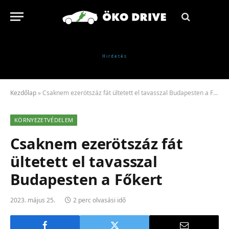
Kezdőlap
»
Csaknem ezerötszáz fát ültetett el tavasszal Budapesten a Főkert
KÖRNYEZETVÉDELEM
Csaknem ezerötszáz fát
ültetett el tavasszal
Budapesten a Főkert
2023. május 25.
2 perc olvasási idő