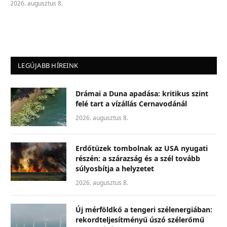
2026. augusztus 8.
LEGÚJABB HÍREINK
Drámai a Duna apadása: kritikus szint
felé tart a vízállás Cernavodánál
2026. augusztus 8.
Erdőtüzek tombolnak az USA nyugati
részén: a szárazság és a szél tovább
súlyosbítja a helyzetet
2026. augusztus 8.
Új mérföldkő a tengeri szélenergiában:
rekordteljesítményű úszó szélerőmű