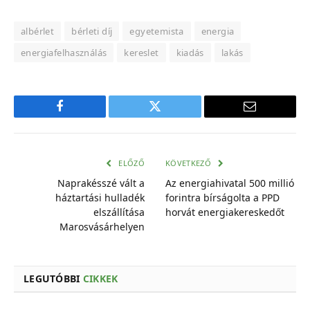
albérlet
bérleti díj
egyetemista
energia
energiafelhasználás
kereslet
kiadás
lakás
Facebook
Twitter
E-
mail
cím
ELŐZŐ
KÖVETKEZŐ
Naprakésszé vált a
Az energiahivatal 500 millió
háztartási hulladék
forintra bírságolta a PPD
elszállítása
horvát energiakereskedőt
Marosvásárhelyen
LEGUTÓBBI
CIKKEK