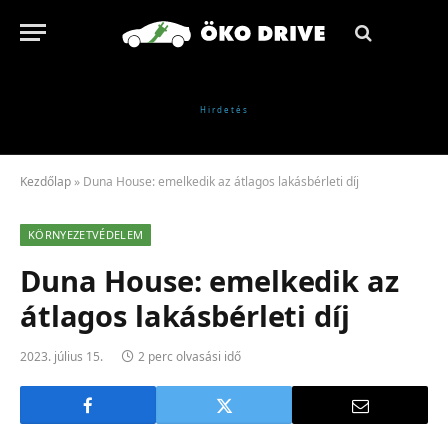
Kezdőlap
»
Duna House: emelkedik az átlagos lakásbérleti díj
KÖRNYEZETVÉDELEM
Duna House: emelkedik az
átlagos lakásbérleti díj
2023. július 15.
2 perc olvasási idő