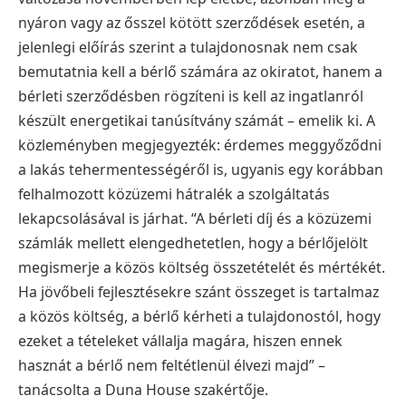
nyáron vagy az ősszel kötött szerződések esetén, a
jelenlegi előírás szerint a tulajdonosnak nem csak
bemutatnia kell a bérlő számára az okiratot, hanem a
bérleti szerződésben rögzíteni is kell az ingatlanról
készült energetikai tanúsítvány számát – emelik ki.
A
közleményben megjegyezték: érdemes meggyőződni
a lakás tehermentességéről is, ugyanis egy korábban
felhalmozott közüzemi hátralék a szolgáltatás
lekapcsolásával is járhat.
“A bérleti díj és a közüzemi
számlák mellett elengedhetetlen, hogy a bérlőjelölt
megismerje a közös költség összetételét és mértékét.
Ha jövőbeli fejlesztésekre szánt összeget is tartalmaz
a közös költség, a bérlő kérheti a tulajdonostól, hogy
ezeket a tételeket vállalja magára, hiszen ennek
hasznát a bérlő nem feltétlenül élvezi majd” –
tanácsolta a Duna House szakértője.