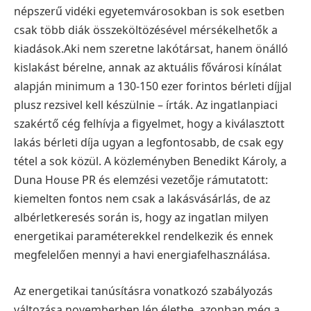
népszerű vidéki egyetemvárosokban is sok esetben
csak több diák összeköltözésével mérsékelhetők a
kiadások.Aki nem szeretne lakótársat, hanem önálló
kislakást bérelne, annak az aktuális fővárosi kínálat
alapján minimum a 130-150 ezer forintos bérleti díjjal
plusz rezsivel kell készülnie – írták.
Az ingatlanpiaci
szakértő cég felhívja a figyelmet, hogy a kiválasztott
lakás bérleti díja ugyan a legfontosabb, de csak egy
tétel a sok közül. A közleményben Benedikt Károly, a
Duna House PR és elemzési vezetője rámutatott:
kiemelten fontos nem csak a lakásvásárlás, de az
albérletkeresés során is, hogy az ingatlan milyen
energetikai paraméterekkel rendelkezik és ennek
megfelelően mennyi a havi energiafelhasználása.
Az energetikai tanúsításra vonatkozó szabályozás
változása novemberben lép életbe, azonban még a