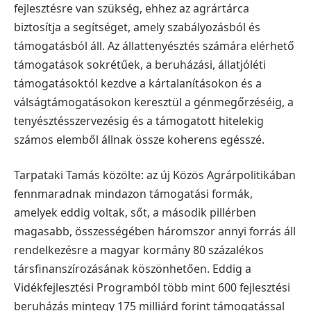
fejlesztésre van szükség, ehhez az agrártárca
biztosítja a segítséget, amely szabályozásból és
támogatásból áll. Az állattenyésztés számára elérhető
támogatások sokrétűek, a beruházási, állatjóléti
támogatásoktól kezdve a kártalanításokon és a
válságtámogatásokon keresztül a génmegőrzéséig, a
tenyésztésszervezésig és a támogatott hitelekig
számos elemből állnak össze koherens egésszé.
Tarpataki Tamás közölte: az új Közös Agrárpolitikában
fennmaradnak mindazon támogatási formák,
amelyek eddig voltak, sőt, a második pillérben
magasabb, összességében háromszor annyi forrás áll
rendelkezésre a magyar kormány 80 százalékos
társfinanszírozásának köszönhetően. Eddig a
Vidékfejlesztési Programból több mint 600 fejlesztési
beruházás mintegy 175 milliárd forint támogatással