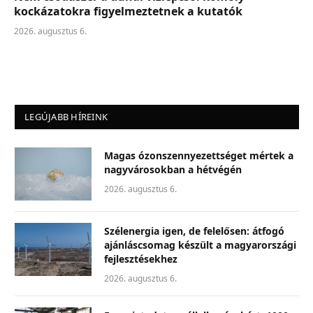
kockázatokra figyelmeztetnek a kutatók
2026. augusztus 6.
LEGÚJABB HÍREINK
Magas ózonszennyezettséget mértek a
nagyvárosokban a hétvégén
2026. augusztus 6.
Szélenergia igen, de felelősen: átfogó
ajánláscsomag készült a magyarországi
fejlesztésekhez
2026. augusztus 6.