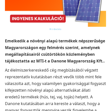
Emelkedik a növényi alapú termékek népszerűsége
Magyarországon egy felmérés szerint, amelynek
megállapításairól csütörtökön közleményben
tájékoztatta az MTI-t a Danone Magyarország Kft..
Az élelmiszerkereskedő cég megbízásából végzett
reprezentatív kutatásban részt vevők több mint fele
válaszolta azt, hogy valamilyen gyakorisággal fogyaszt
kifejezetten növényi alapú alternatívákat állati
eredetű termékek (hús, tej, vaj, tojás) helyett. A
Danone kutatásában arra kereste a választ, hogy a
magyar fogyasztók mennyire veszik figyelembe a