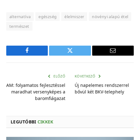
alternatíva
egészség
élelmiszer
növényi alapú étel
természet
Facebook
Twitter
E-
mail
cím
ELŐZŐ
KÖVETKEZŐ
AM: folyamatos fejlesztéssel
Új napelemes rendszerrel
maradhat versenyképes a
bővül két BKV-telephely
baromfiágazat
LEGUTÓBBI
CIKKEK