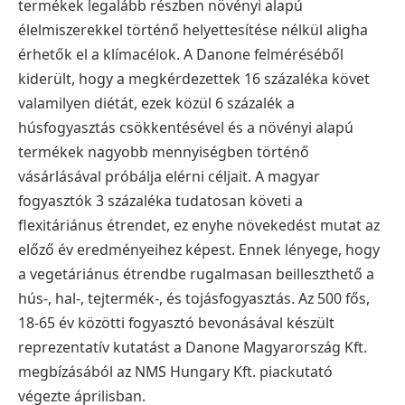
termékek legalább részben növényi alapú
élelmiszerekkel történő helyettesítése nélkül aligha
érhetők el a klímacélok.
A Danone felméréséből
kiderült, hogy a megkérdezettek 16 százaléka követ
valamilyen diétát, ezek közül 6 százalék a
húsfogyasztás csökkentésével és a növényi alapú
termékek nagyobb mennyiségben történő
vásárlásával próbálja elérni céljait.
A magyar
fogyasztók 3 százaléka tudatosan követi a
flexitáriánus étrendet, ez enyhe növekedést mutat az
előző év eredményeihez képest. Ennek lényege, hogy
a vegetáriánus étrendbe rugalmasan beilleszthető a
hús-, hal-, tejtermék-, és tojásfogyasztás.
Az 500 fős,
18-65 év közötti fogyasztó bevonásával készült
reprezentatív kutatást a Danone Magyarország Kft.
megbízásából az NMS Hungary Kft. piackutató
végezte áprilisban.