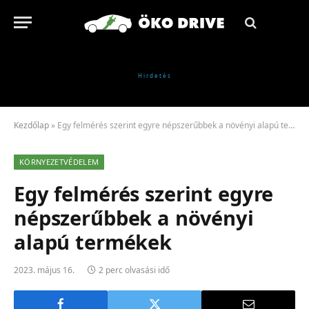
Kezdőlap
»
Egy felmérés szerint egyre népszerűbbek a növényi alapú termékek
KÖRNYEZETVÉDELEM
Egy felmérés szerint egyre
népszerűbbek a növényi
alapú termékek
2023. május 16.
2 perc olvasási idő