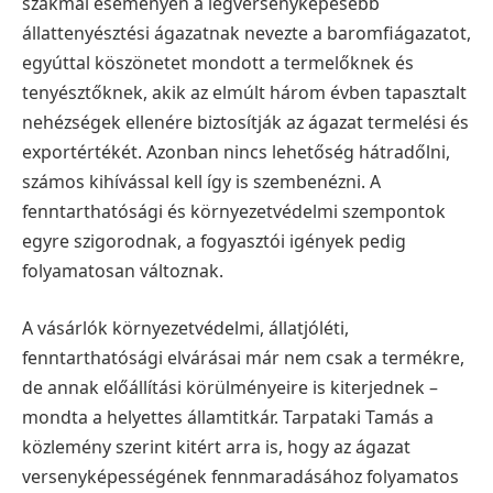
szakmai eseményen a legversenyképesebb
állattenyésztési ágazatnak nevezte a baromfiágazatot,
egyúttal köszönetet mondott a termelőknek és
tenyésztőknek, akik az elmúlt három évben tapasztalt
nehézségek ellenére biztosítják az ágazat termelési és
exportértékét. Azonban nincs lehetőség hátradőlni,
számos kihívással kell így is szembenézni. A
fenntarthatósági és környezetvédelmi szempontok
egyre szigorodnak, a fogyasztói igények pedig
folyamatosan változnak.
A vásárlók környezetvédelmi, állatjóléti,
fenntarthatósági elvárásai már nem csak a termékre,
de annak előállítási körülményeire is kiterjednek –
mondta a helyettes államtitkár.
Tarpataki Tamás a
közlemény szerint kitért arra is, hogy az ágazat
versenyképességének fennmaradásához folyamatos