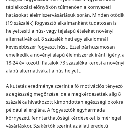
táplálkozási előnyökön túlmenően a környezeti
hatásokat élelmiszervásárlásuk során. Minden ötödik
(19 százalék) fogyasztó alkalmanként tudatosan is
helyettesíti a hús- vagy tejalapú ételeket növényi
alternatívákkal, 8 százalék heti egy alkalomnál
kevesebbszer fogyaszt húst.
Ezzel párhuzamosan
emelkedik a növényi alapú élelmiszerek iránti igény, a
18-24 év közötti fiatalok 73 százaléka keresi a növényi
alapú alternatívákat a hús helyett.
A kutatás eredménye szerint a fő motivációs tényező
az egészség megőrzése, de a megkérdezettek alig 8
százaléka hivatkozott kimondottan egészségi okokra,
például allergiára. A fogyasztók egyharmada
környezeti, fenntarthatósági kérdéseket is mérlegel
vásárláskor.
Szakértők szerint az állati eredetű