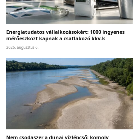
Energiatudatos vállalkozásokért: 1000 ingyenes
mérőeszközt kapnak a csatlakozó kkv-k
2026. augusztus 6.
Nem csodaszer a dunai vízlépcső: komoly