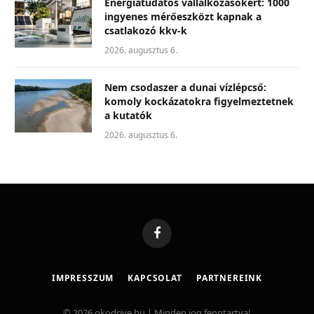
Energiatudatos vállalkozásokért: 1000
ingyenes mérőeszközt kapnak a
csatlakozó kkv-k
2026. augusztus 6.
Nem csodaszer a dunai vízlépcső:
komoly kockázatokra figyelmeztetnek
a kutatók
2026. augusztus 6.
Facebook
IMPRESSZUM
KAPCSOLAT
PARTNEREINK
© 2026 okodrive.hu | Minden jog fenntartva!