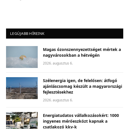
LEGÚJABB HÍREINK
Magas ózonszennyezettséget mértek a
nagyvárosokban a hétvégén
2026. augusztus 6.
Szélenergia igen, de felelősen: átfogó
ajánláscsomag készült a magyarországi
fejlesztésekhez
2026. augusztus 6.
Energiatudatos vállalkozásokért: 1000
ingyenes mérőeszközt kapnak a
csatlakozó kkv-k