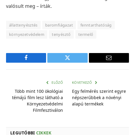
valósult meg – írták.
állattenyésztés
baromfiágazat
fenntarthatóság
környezetvédelem
tenyésztő
termelő
Facebook
Twitter
E-
mail
cím
ELŐZŐ
KÖVETKEZŐ
Több mint 100 ökológiai
Egy felmérés szerint egyre
témájú film lesz látható a
népszerűbbek a növényi
Környezetvédelmi
alapú termékek
Filmfesztiválon
LEGUTÓBBI
CIKKEK