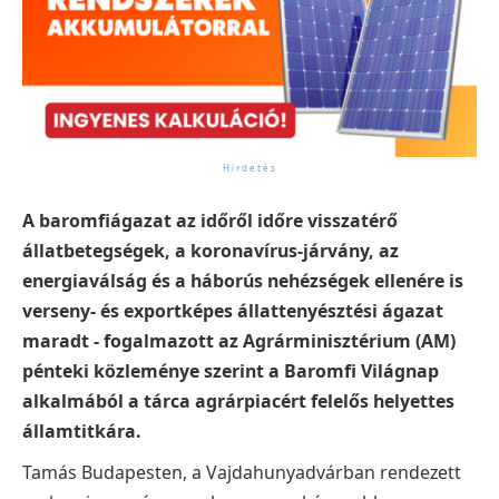
A baromfiágazat az időről időre visszatérő
állatbetegségek, a koronavírus-járvány, az
energiaválság és a háborús nehézségek ellenére is
verseny- és exportképes állattenyésztési ágazat
maradt - fogalmazott az Agrárminisztérium (AM)
pénteki közleménye szerint a Baromfi Világnap
alkalmából a tárca agrárpiacért felelős helyettes
államtitkára.
Tamás Budapesten, a Vajdahunyadvárban rendezett