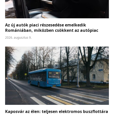
Az új autók piaci részesedése emelkedik
Romániában, miközben csökkent az autópiac
2026. augusztus 9.
Kaposvár az élen: teljesen elektromos buszflottára