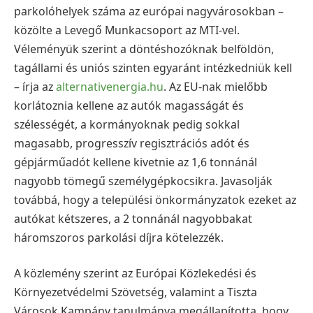
parkolóhelyek száma az európai nagyvárosokban –
közölte a Levegő Munkacsoport az MTI-vel.
Véleményük szerint a döntéshozóknak belföldön,
tagállami és uniós szinten egyaránt intézkedniük kell
– írja az
alternativenergia.hu
. Az EU-nak mielőbb
korlátoznia kellene az autók magasságát és
szélességét, a kormányoknak pedig sokkal
magasabb, progresszív regisztrációs adót és
gépjárműadót kellene kivetnie az 1,6 tonnánál
nagyobb tömegű személygépkocsikra. Javasolják
továbbá, hogy a települési önkormányzatok ezeket az
autókat kétszeres, a 2 tonnánál nagyobbakat
háromszoros parkolási díjra kötelezzék.
A közlemény szerint az Európai Közlekedési és
Környezetvédelmi Szövetség, valamint a Tiszta
Városok Kampány tanulmánya megállapította, hogy