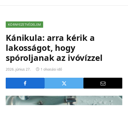
KÖRNYEZETVÉDELEM
Kánikula: arra kérik a
lakosságot, hogy
spóroljanak az ivóvízzel
2026. június 27.
1 olvasási idő