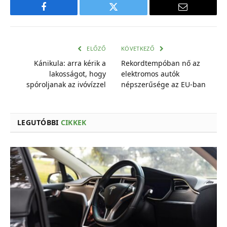
Facebook
Twitter
E-
mail
cím
ELŐZŐ
KÖVETKEZŐ
Kánikula: arra kérik a
Rekordtempóban nő az
lakosságot, hogy
elektromos autók
spóroljanak az ivóvízzel
népszerűsége az EU-ban
LEGUTÓBBI
CIKKEK