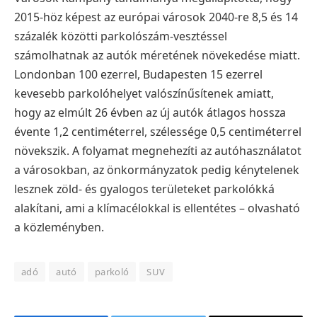
2015-höz képest az európai városok 2040-re 8,5 és 14
százalék közötti parkolószám-vesztéssel
számolhatnak az autók méretének növekedése miatt.
Londonban 100 ezerrel, Budapesten 15 ezerrel
kevesebb parkolóhelyet valószínűsítenek amiatt,
hogy az elmúlt 26 évben az új autók átlagos hossza
évente 1,2 centiméterrel, szélessége 0,5 centiméterrel
növekszik. A folyamat megnehezíti az autóhasználatot
a városokban, az önkormányzatok pedig kénytelenek
lesznek zöld- és gyalogos területeket parkolókká
alakítani, ami a klímacélokkal is ellentétes – olvasható
a közleményben.
adó
autó
parkoló
SUV