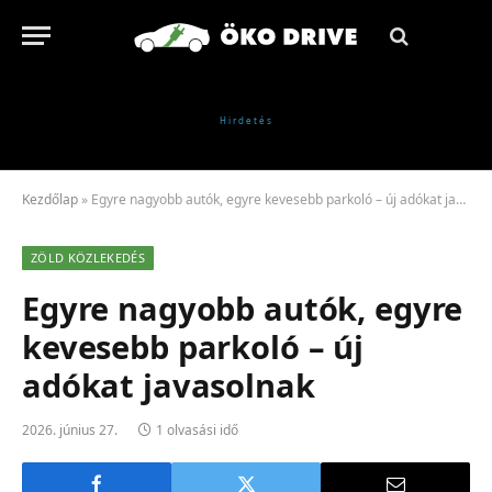
Kezdőlap
»
Egyre nagyobb autók, egyre kevesebb parkoló – új adókat javasolnak
ZÖLD KÖZLEKEDÉS
Egyre nagyobb autók, egyre
kevesebb parkoló – új
adókat javasolnak
2026. június 27.
1 olvasási idő