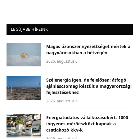
LEGÚJABB HÍREINK
Magas ózonszennyezettséget mértek a
nagyvárosokban a hétvégén
2026. augusztus 6.
Szélenergia igen, de felelősen: átfogó
ajánláscsomag készült a magyarországi
fejlesztésekhez
2026. augusztus 6.
Energiatudatos vállalkozásokért: 1000
ingyenes mérőeszközt kapnak a
csatlakozó kkv-k
2026. augusztus 6.