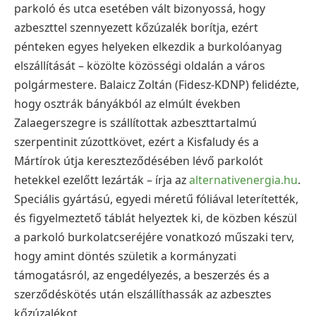
parkoló és utca esetében vált bizonyossá, hogy
azbeszttel szennyezett kőzúzalék borítja, ezért
pénteken egyes helyeken elkezdik a burkolóanyag
elszállítását – közölte közösségi oldalán a város
polgármestere. Balaicz Zoltán (Fidesz-KDNP) felidézte,
hogy osztrák bányákból az elmúlt években
Zalaegerszegre is szállítottak azbeszttartalmú
szerpentinit zúzottkövet, ezért a Kisfaludy és a
Mártírok útja kereszteződésében lévő parkolót
hetekkel ezelőtt lezárták – írja az
alternativenergia.hu
.
Speciális gyártású, egyedi méretű fóliával leterítették,
és figyelmeztető táblát helyeztek ki, de közben készül
a parkoló burkolatcseréjére vonatkozó műszaki terv,
hogy amint döntés születik a kormányzati
támogatásról, az engedélyezés, a beszerzés és a
szerződéskötés után elszállíthassák az azbesztes
kőzúzalékot.