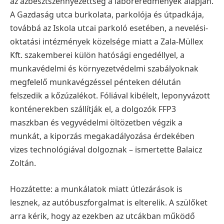
az azbesztszennyezettség a laboreredmények alapján.
A Gazdaság utca burkolata, parkolója és útpadkája,
továbbá az Iskola utcai parkoló esetében, a nevelési-
oktatási intézmények közelsége miatt a Zala-Müllex
Kft. szakemberei külön hatósági engedéllyel, a
munkavédelmi és környezetvédelmi szabályoknak
megfelelő munkavégzéssel pénteken délután
felszedik a kőzúzalékot. Fóliával kibélelt, leponyvázott
konténerekben szállítják el, a dolgozók FFP3
maszkban és vegyvédelmi öltözetben végzik a
munkát, a kiporzás megakadályozása érdekében
vizes technológiával dolgoznak – ismertette Balaicz
Zoltán.
Hozzátette: a munkálatok miatt útlezárások is
lesznek, az autóbuszforgalmat is elterelik. A szülőket
arra kérik, hogy az ezekben az utcákban működő