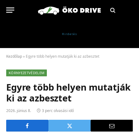
Kezdőlap
»
Egyre több helyen mutatják ki az azbesztet
KÖRNYEZETVÉDELEM
Egyre több helyen mutatják
ki az azbesztet
2026. június 8.
3 perc olvasási idő