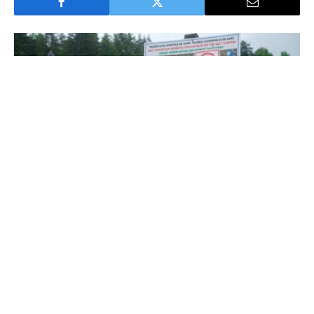
Forrás: MTI Veres Nádor