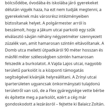
bölcsődébe, óvodába és iskolába járó gyerekeket
délután vigyék haza, ha ezt nem tudják megtenni, a
gyerekeknek más városrész intézményeiben
biztosítanak helyet. A polgármester arról is
beszámolt, hogy a Jákum utcai parkoló egy szűk
elválasztó sávján néhány négyzetméter szennyezett
zúzalék van, amit hamarosan szintén eltávolítanak. A
Domb utca melletti útpadkáról 90 méter hosszan és
másfél méter szélességben szintén hamarosan
felszedik a burkolatot. A Vajda Lajos utcai, nagyobb
területű parkolót is a központi támogatás
segítségével kívánják helyreállítani. A Zrínyi utcai
iparterületen ugyancsak önkormányzati tulajdonú
területről van szó, de a Flex gyáregysége vette bérbe
és építette meg a parkolót, ezért a cég már
gondoskodott a lezárásról – fejtette ki Balaicz Zoltán.