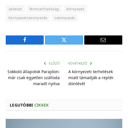
azbeszt
fenntarthatóság
környezet
környezetszennyezés
szennyezés
Facebook
Twitter
E-
mail
cím
ELŐZŐ
KÖVETKEZŐ
Sokkoló állapotok Parajdon:
A környezeti terhelések
már csak egyetlen szálloda
miatt támadják a reptér
maradt nyitva
döntését
LEGUTÓBBI
CIKKEK