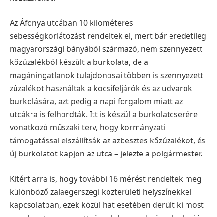
Az Áfonya utcában 10 kilométeres
sebességkorlátozást rendeltek el, mert bár eredetileg
magyarországi bányából származó, nem szennyezett
kőzúzalékból készült a burkolata, de a
magáningatlanok tulajdonosai többen is szennyezett
zúzalékot használtak a kocsifeljárók és az udvarok
burkolására, azt pedig a napi forgalom miatt az
utcákra is felhordták. Itt is készül a burkolatcserére
vonatkozó műszaki terv, hogy kormányzati
támogatással elszállítsák az azbesztes kőzúzalékot, és
új burkolatot kapjon az utca – jelezte a polgármester.
Kitért arra is, hogy további 16 mérést rendeltek meg
különböző zalaegerszegi közterületi helyszínekkel
kapcsolatban, ezek közül hat esetében derült ki most