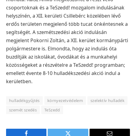
csoportoknak és a TeSzedd! mozgalom indulásának
helyszínén, a XII. kerületi Csillebérc közelében lévő
erdős területen megjelenő több tucat önkéntesnek a
segítségét.
A szemétszedési akció indulásán
megjelent Pokorni Zoltán, a XII. kerület kormánypárti
polgármestere is. Elmondta, hogy az indulás óta
buzdítják az iskolákat, óvodákat és a munkahelyi
közösségeket a részvételre a TeSzedd! programban;
emellett évente 8-10 hulladékszedési akció indul a
kerületben.
hulladékgyűjtés
környezetvédelem
szelektív hulladék
szemét szedés
TeSzedd