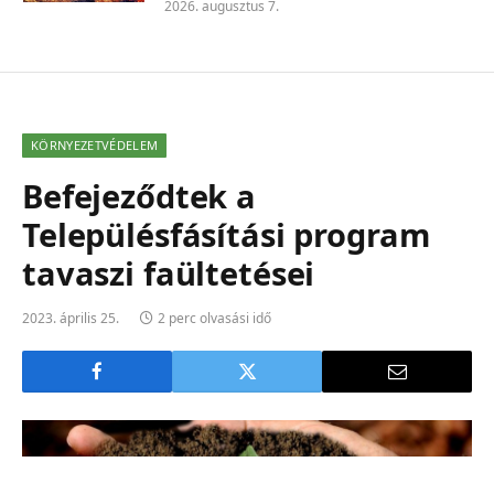
2026. augusztus 7.
KÖRNYEZETVÉDELEM
Befejeződtek a
Településfásítási program
tavaszi faültetései
2023. április 25.
2 perc olvasási idő