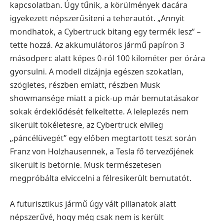
kapcsolatban. Úgy tűnik, a körülmények dacára
igyekezett népszerűsíteni a teherautót. „Annyit
mondhatok, a Cybertruck bitang egy termék lesz” –
tette hozzá. Az akkumulátoros jármű papíron 3
másodperc alatt képes 0-ról 100 kilométer per órára
gyorsulni. A modell dizájnja egészen szokatlan,
szögletes, részben emiatt, részben Musk
showmansége miatt a pick-up már bemutatásakor
sokak érdeklődését felkeltette. A leleplezés nem
sikerült tökéletesre, az Cybertruck elvileg
„páncélüvegét” egy előben megtartott teszt során
Franz von Holzhausennek, a Tesla fő tervezőjének
sikerült is betörnie. Musk természetesen
megpróbálta elviccelni a félresikerült bemutatót.
A futurisztikus jármű úgy vált pillanatok alatt
népszerűvé, hogy még csak nem is került