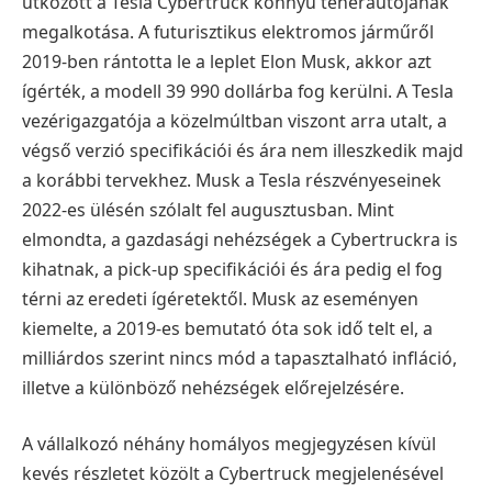
ütközött a Tesla Cybertruck könnyű teherautójának
megalkotása. A futurisztikus elektromos járműről
2019-ben rántotta le a leplet Elon Musk, akkor azt
ígérték, a modell 39 990 dollárba fog kerülni. A Tesla
vezérigazgatója a közelmúltban viszont arra utalt, a
végső verzió specifikációi és ára nem illeszkedik majd
a korábbi tervekhez. Musk a Tesla részvényeseinek
2022-es ülésén szólalt fel augusztusban. Mint
elmondta, a gazdasági nehézségek a Cybertruckra is
kihatnak, a pick-up specifikációi és ára pedig el fog
térni az eredeti ígéretektől. Musk az eseményen
kiemelte, a 2019-es bemutató óta sok idő telt el, a
milliárdos szerint nincs mód a tapasztalható infláció,
illetve a különböző nehézségek előrejelzésére.
A vállalkozó néhány homályos megjegyzésen kívül
kevés részletet közölt a Cybertruck megjelenésével