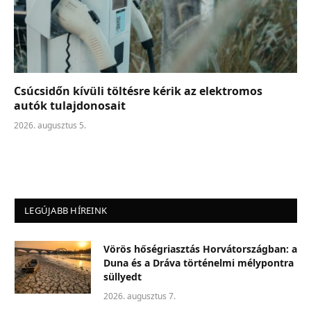
Csúcsidőn kívüli töltésre kérik az elektromos
autók tulajdonosait
2026. augusztus 5.
LEGÚJABB HÍREINK
Vörös hőségriasztás Horvátországban: a
Duna és a Dráva történelmi mélypontra
süllyedt
2026. augusztus 7.