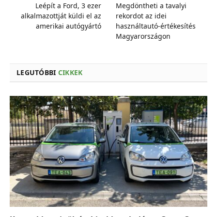
Leépít a Ford, 3 ezer
Megdöntheti a tavalyi
alkalmazottját küldi el az
rekordot az idei
amerikai autógyártó
használtautó-értékesítés
Magyarországon
LEGUTÓBBI
CIKKEK