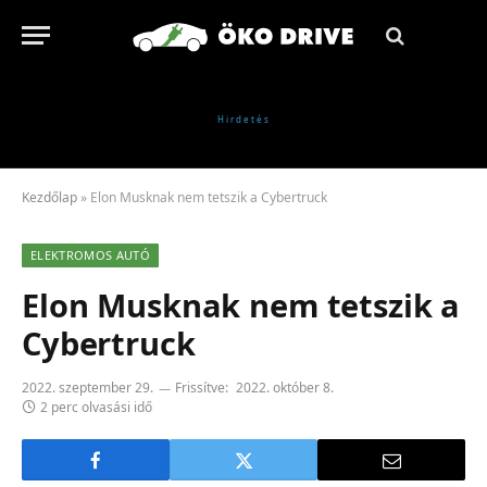
Kezdőlap
»
Elon Musknak nem tetszik a Cybertruck
ELEKTROMOS AUTÓ
Elon Musknak nem tetszik a
Cybertruck
2022. szeptember 29.
Frissítve:
2022. október 8.
2 perc olvasási idő