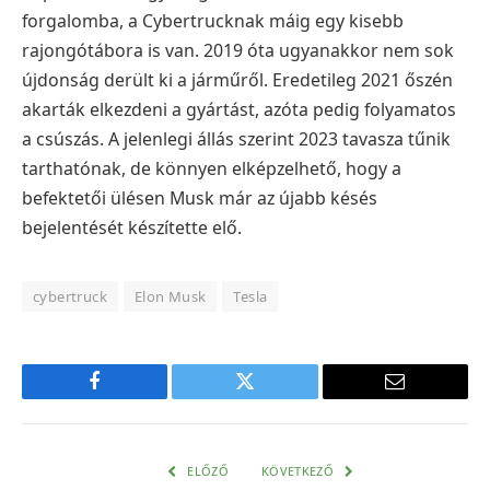
forgalomba, a Cybertrucknak máig egy kisebb
rajongótábora is van. 2019 óta ugyanakkor nem sok
újdonság derült ki a járműről. Eredetileg 2021 őszén
akarták elkezdeni a gyártást, azóta pedig folyamatos
a csúszás. A jelenlegi állás szerint 2023 tavasza tűnik
tarthatónak, de könnyen elképzelhető, hogy a
befektetői ülésen Musk már az újabb késés
bejelentését készítette elő.
cybertruck
Elon Musk
Tesla
Facebook
Twitter
E-
mail
cím
ELŐZŐ
KÖVETKEZŐ