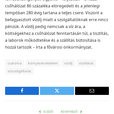
csőhálózat 86 százaléka elöregedett és a jelenlegi
tempóban 280 évig tartana a teljes csere. Viszont a
befagyasztott vízdíj miatt a szolgáltatóknak erre nincs
pénzük. A vízdíj pedig nemcsak a víz ára, a
költségekhez a csőhálózat fenntartásán túl, a tisztítás,
a laborok működtetése és a szállítás biztosítása is
hozzá tartozik – írta a fővárosi önkormányzat.
csatorna
környezetvédelem
vízdíj
vízellátás
vízszolgáltatás
Facebook
Twitter
E-
mail
cím
ELŐZŐ
KÖVETKEZŐ