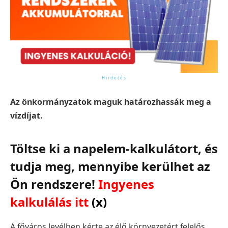
Az önkormányzatok maguk határozhassák meg a
vízdíjat.
Töltse ki a napelem-kalkulátort, és
tudja meg, mennyibe kerülhet az
Ön rendszere!
Ingyenes
kalkulálás itt
(x)
A főváros levélben kérte az élő környezetért felelős