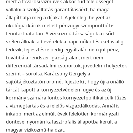
mert a fővárosi vízművek akkor tud felelősséget
vállalni a szolgáltatás garantálásáért, ha maga
állapíthatja meg a díjakat. A jelenlegi helyzet az
ökológiai károk mellett pénzügyi szempontból is
fenntarthatatlan. A víziközmű-társaságok a csőd
szélén állnak, a bevételek a napi működésüket is alig
fedezik, fejlesztésre pedig egyáltalán nem jut pénz,
továbbá a rendszer igazságtalan, mert nem
differenciál társadalmi csoportok, jövedelmi helyzetek
szerint – sorolta. Karácsony Gergely a
sajtótájékoztatón örömét fejezte ki , hogy újra önálló
tárcát kapott a környezetvédelem ügye és az új
kormány számára fontos környezetpolitikai célkitűzés
a vízmegtartás és a felelős vízgazdálkodás. Annál is
inkább, mert az elmúlt évek felelőtlen kormányzati
döntései nyomán katasztrofális állapotba került a
magyar víziközmű-hálózat.