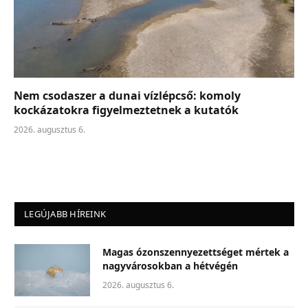
Nem csodaszer a dunai vízlépcső: komoly
kockázatokra figyelmeztetnek a kutatók
2026. augusztus 6.
LEGÚJABB HÍREINK
Magas ózonszennyezettséget mértek a
nagyvárosokban a hétvégén
2026. augusztus 6.