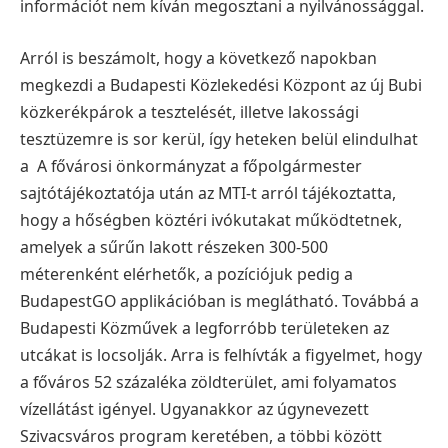
információt nem kíván megosztani a nyilvánossággal.
Arról is beszámolt, hogy a következő napokban
megkezdi a Budapesti Közlekedési Központ az új Bubi
közkerékpárok a tesztelését, illetve lakossági
tesztüzemre is sor kerül, így heteken belül elindulhat
a A fővárosi önkormányzat a főpolgármester
sajtótájékoztatója után az MTI-t arról tájékoztatta,
hogy a hőségben köztéri ivókutakat működtetnek,
amelyek a sűrűn lakott részeken 300-500
méterenként elérhetők, a pozíciójuk pedig a
BudapestGO applikációban is meglátható. Továbbá a
Budapesti Közművek a legforróbb területeken az
utcákat is locsolják. Arra is felhívták a figyelmet, hogy
a főváros 52 százaléka zöldterület, ami folyamatos
vízellátást igényel. Ugyanakkor az úgynevezett
Szivacsváros program keretében, a többi között