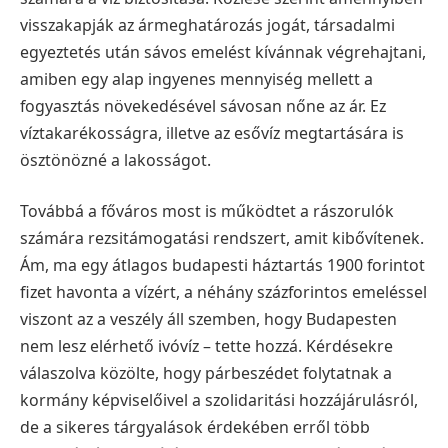
visszakapják az ármeghatározás jogát, társadalmi
egyeztetés után sávos emelést kívánnak végrehajtani,
amiben egy alap ingyenes mennyiség mellett a
fogyasztás növekedésével sávosan nőne az ár. Ez
víztakarékosságra, illetve az esővíz megtartására is
ösztönözné a lakosságot.
Továbbá a főváros most is működtet a rászorulók
számára rezsitámogatási rendszert, amit kibővítenek.
Ám, ma egy átlagos budapesti háztartás 1900 forintot
fizet havonta a vízért, a néhány százforintos emeléssel
viszont az a veszély áll szemben, hogy Budapesten
nem lesz elérhető ivóvíz – tette hozzá. Kérdésekre
válaszolva közölte, hogy párbeszédet folytatnak a
kormány képviselőivel a szolidaritási hozzájárulásról,
de a sikeres tárgyalások érdekében erről több