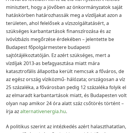
minisztert, hogy a jövőben az önkormányzatok saját
hatáskörben határozhassák meg a vízdíjakat azon a
területen, ahol felelősek a vízszolgáltatásért, a
szükséges karbantartások finanszírozása és az
ivóvízbázis megőrzése érdekében – jelentette be
Budapest főpolgármestere budapesti
sajtótájékoztatóján. Ez azért szükséges, mert a
vízdíjak 2013-as befagyasztása miatt mára
katasztrofális állapotba került nemcsak a főváros, de
az egész ország víziközmű- hálózata; országosan a víz
25 százaléka, a fővárosban pedig 12 százaléka folyik el
az elmaradt karbantartások miatt, és Budapesten volt
olyan nap amikor 24 óra alatt száz csőtörés történt –
írja az
alternativenergia.hu
.
A politikus szerint az intézkedés azért halaszthatatlan,