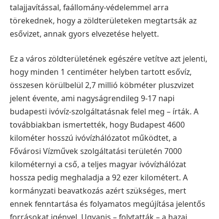
talajjavítással, faállomány-védelemmel arra
törekednek, hogy a zöldterületeken megtartsák az
esővizet, annak gyors elvezetése helyett.
Ez a város zöldterületének egészére vetítve azt jelenti,
hogy minden 1 centiméter helyben tartott esővíz,
összesen körülbelül 2,7 millió köbméter pluszvizet
jelent évente, ami nagyságrendileg 9-17 napi
budapesti ivóvíz-szolgáltatásnak felel meg – írták. A
továbbiakban ismertették, hogy Budapest 4600
kilométer hosszú ivóvízhálózatot működtet, a
Fővárosi Vízművek szolgáltatási területén 7000
kilométernyi a cső, a teljes magyar ivóvízhálózat
hossza pedig meghaladja a 92 ezer kilométert. A
kormányzati beavatkozás azért szükséges, mert
ennek fenntartása és folyamatos megújítása jelentős
forrásokat igényel. Ugyanis – folytatták – a hazai