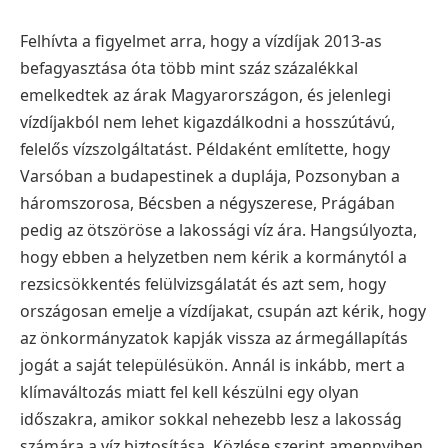
Felhívta a figyelmet arra, hogy a vízdíjak 2013-as
befagyasztása óta több mint száz százalékkal
emelkedtek az árak Magyarországon, és jelenlegi
vízdíjakból nem lehet kigazdálkodni a hosszútávú,
felelős vízszolgáltatást. Példaként említette, hogy
Varsóban a budapestinek a duplája, Pozsonyban a
háromszorosa, Bécsben a négyszerese, Prágában
pedig az ötszöröse a lakossági víz ára. Hangsúlyozta,
hogy ebben a helyzetben nem kérik a kormánytól a
rezsicsökkentés felülvizsgálatát és azt sem, hogy
országosan emelje a vízdíjakat, csupán azt kérik, hogy
az önkormányzatok kapják vissza az ármegállapítás
jogát a saját településükön. Annál is inkább, mert a
klímaváltozás miatt fel kell készülni egy olyan
időszakra, amikor sokkal nehezebb lesz a lakosság
számára a víz biztosítása. Közlése szerint amennyiben