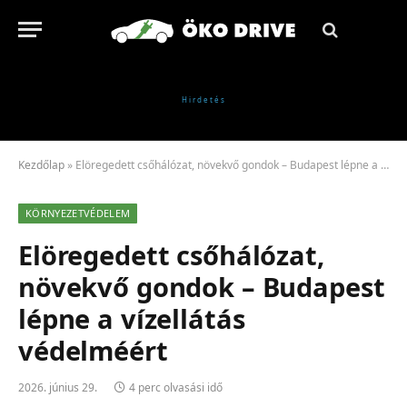
Kezdőlap
»
Elöregedett csőhálózat, növekvő gondok – Budapest lépne a vízellátás védelméért
KÖRNYEZETVÉDELEM
Elöregedett csőhálózat,
növekvő gondok – Budapest
lépne a vízellátás
védelméért
2026. június 29.
4 perc olvasási idő