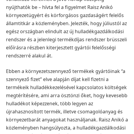
nyújthatók be – hívta fel a figyelmet Raisz Anikó
környezetügyért és körforgásos gazdaságért felelős
államtitkár a közleményben. Jelezték, hogy júliustól az
egész országban elindult az új hulladékgazdálkodási
rendszer és a jelenlegi termékdíjas rendszer brüsszeli
előírásra részben kiterjesztett gyártói felelősségi
rendszerré alakul át.
Ebben a környezetszennyező termékek gyártóinak “a
szennyező fizet” elve alapján díjat kell fizetni a
termékeik hulladékkezelésével kapcsolatos költségek
megtérítésére, ami arra ösztönzi őket, hogy kevesebb
hulladékot képezzenek, több legyen az
újrahasznosított termék, illetve csomagolóanyag és
környezetbarát anyagokat használjanak.
Raisz Anikó a
közleményben hangsúlyozta, a hulladékgazdálkodási