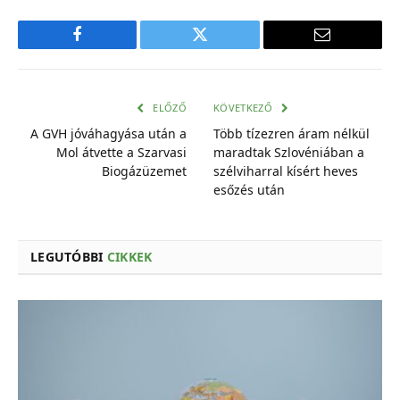
Facebook
Twitter
E-
mail
cím
ELŐZŐ
KÖVETKEZŐ
A GVH jóváhagyása után a
Több tízezren áram nélkül
Mol átvette a Szarvasi
maradtak Szlovéniában a
Biogázüzemet
szélviharral kísért heves
esőzés után
LEGUTÓBBI
CIKKEK