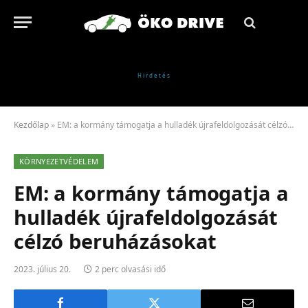
Kezdőlap
»
EM: a kormány támogatja a hulladék újrafeldolgozását célzó beruházásokat
KÖRNYEZETVÉDELEM
EM: a kormány támogatja a
hulladék újrafeldolgozását
célzó beruházásokat
2023. július 20.
2 perc olvasási idő