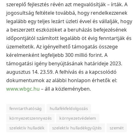
szereplő fejlesztés révén azt megvalósítják – írták.
A
jogosultság feltétele továbbá, hogy rendelkezzenek
legalább egy teljes lezárt üzleti évvel és vállalják, hogy
a beszerzett eszközöket a beruházás befejezésének
időpontjától számított legalább öt évig fenntartják és
üzemeltetik.
Az igényelhető támogatás összege
kérelmenként legfeljebb 300 millió forint. A
támogatási igény benyújtásának határideje 2023.
augusztus 14. 23.59. A felhívás és a kapcsolódó
dokumentumok az alábbi honlapon érhetők el:
www.wbgc.hu
– áll a közleményben.
fenntarthatóság
hullafékfeldolgozás
környezetszennyezés
környezetvédelem
szelektív hulladék
szelektív hulladékgyűjtés
szemét