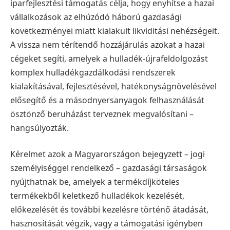
iparfejlesztési támogatás célja, hogy enyhítse a hazai
vállalkozások az elhúzódó háború gazdasági
következményei miatt kialakult likviditási nehézségeit.
A vissza nem térítendő hozzájárulás azokat a hazai
cégeket segíti, amelyek a hulladék-újrafeldolgozást
komplex hulladékgazdálkodási rendszerek
kialakításával, fejlesztésével, hatékonyságnövelésével
elősegítő és a másodnyersanyagok felhasználását
ösztönző beruházást terveznek megvalósítani –
hangsúlyozták.
Kérelmet azok a Magyarországon bejegyzett – jogi
személyiséggel rendelkező – gazdasági társaságok
nyújthatnak be, amelyek a termékdíjköteles
termékekből keletkező hulladékok kezelését,
előkezelését és további kezelésre történő átadását,
hasznosítását végzik, vagy a támogatási igényben