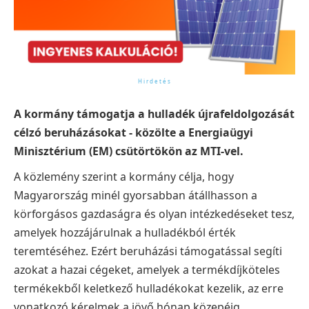
A kormány támogatja a hulladék újrafeldolgozását
célzó beruházásokat - közölte a Energiaügyi
Minisztérium (EM) csütörtökön az MTI-vel.
A közlemény szerint a kormány célja, hogy
Magyarország minél gyorsabban átállhasson a
körforgásos gazdaságra és olyan intézkedéseket tesz,
amelyek hozzájárulnak a hulladékból érték
teremtéséhez. Ezért beruházási támogatással segíti
azokat a hazai cégeket, amelyek a termékdíjköteles
termékekből keletkező hulladékokat kezelik, az erre
vonatkozó kérelmek a jövő hónap közepéig