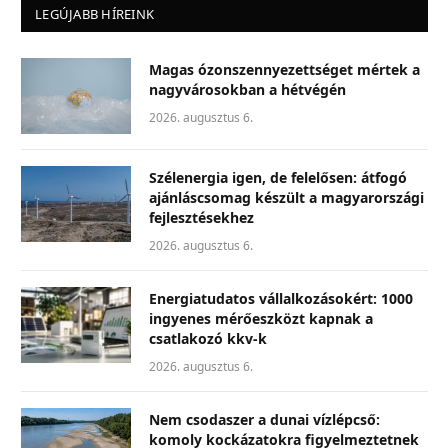
LEGÚJABB HÍREINK
Magas ózonszennyezettséget mértek a
nagyvárosokban a hétvégén
2026. augusztus 6.
Szélenergia igen, de felelősen: átfogó
ajánláscsomag készült a magyarországi
fejlesztésekhez
2026. augusztus 6.
Energiatudatos vállalkozásokért: 1000
ingyenes mérőeszközt kapnak a
csatlakozó kkv-k
2026. augusztus 6.
Nem csodaszer a dunai vízlépcső:
komoly kockázatokra figyelmeztetnek