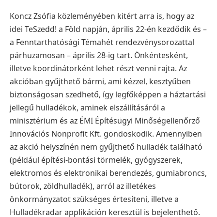
Koncz Zsófia közleményében kitért arra is, hogy az
idei TeSzedd! a Föld napján, április 22-én kezdődik és –
a Fenntarthatósági Témahét rendezvénysorozattal
párhuzamosan – április 28-ig tart. Önkéntesként,
illetve koordinátorként lehet részt venni rajta. Az
akcióban gyűjthető bármi, ami kézzel, kesztyűben
biztonságosan szedhető, így legfőképpen a háztartási
jellegű hulladékok, aminek elszállításáról a
minisztérium és az ÉMI Építésügyi Minőségellenőrző
Innovációs Nonprofit Kft. gondoskodik.
Amennyiben
az akció helyszínén nem gyűjthető hulladék található
(például építési-bontási törmelék, gyógyszerek,
elektromos és elektronikai berendezés, gumiabroncs,
bútorok, zöldhulladék), arról az illetékes
önkormányzatot szükséges értesíteni, illetve a
Hulladékradar applikáción keresztül is bejelenthető.