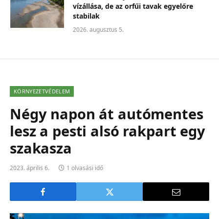
vízállása, de az orfűi tavak egyelőre
stabilak
2026. augusztus 5.
KÖRNYEZETVÉDELEM
Négy napon át autómentes
lesz a pesti alsó rakpart egy
szakasza
2023. április 6.
1 olvasási idő