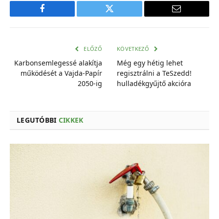
Facebook
Twitter
E-
mail
cím
ELŐZŐ
KÖVETKEZŐ
Karbonsemlegessé alakítja
Még egy hétig lehet
működését a Vajda-Papír
regisztrálni a TeSzedd!
2050-ig
hulladékgyűjtő akcióra
LEGUTÓBBI
CIKKEK