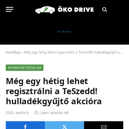
Kezdőlap
»
Még egy hétig lehet regisztrálni a TeSzedd! hulladékgyűjtő akcióra
KÖRNYEZETVÉDELEM
Még egy hétig lehet
regisztrálni a TeSzedd!
hulladékgyűjtő akcióra
2023. április 6.
2 perc olvasási idő