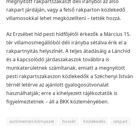
megnyitott rakpartszakaszt déli irányból az alsó
rakpart járdáján, vagy a felső rakparton közlekedő
villamosokkal lehet megközelíteni – tették hozzá.
Az Erzsébet híd pesti hídfőjétől érkezők a Március 15.
tér villamosmegállóból déli irányba sétálva érik el a
rakpartnyitás helyszínét.
A teljes átadásáig a Lánchíd
és a kapcsolódó járdaszakaszok továbbra is
munkaterületnek számítanak, emiatt a megnyitott
pesti rakpartszakaszon közlekedők a Széchenyi István
térnél letérve az ajánlott gyalogosútvonalat
használhatják; erre a kihelyezett tájékoztatók is
figyelmeztetnek – áll a BKK közleményében.
autómentes környezet
húsvét
közlekedés
rakpart