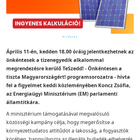
Április 11-én, kedden 18.00 óráig jelentkezhetnek az
önkéntesek a tizenegyedik alkalommal
megrendezésre kerülő TeSzedd! - Önkéntesen a
tiszta Magyarországért! programsorozatra - hívta
fel a figyelmet keddi közleményében Koncz Zsófia,
az Energiaügyi Minisztérium (EM) parlamenti
államtitkára.
A minisztérium támogatásával megvalósuló
közösségi kampány célja, hogy megerősítse a
környezettudatos attitűdöt a lakosság, a fogyasztók
körében, hangsúlyozza az illegális hulladék-elhelyezés