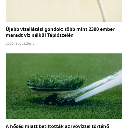
Újabb vízellátási gondok: több mint 2300 ember
maradt víz nélkül Tápiószelén
2026. augusztus 5.
A hőség miatt betiltották az ivóvízzel történő