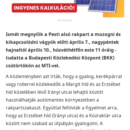
Ismét megnyílik a Pesti alsó rakpart a mozogni és
kikapcsolódni vágyók előtt április 7., nagypéntek
hajnaltól április 10., húsvéthétfőn este 11 óráig -
tudatta a Budapesti Közlekedési Központ (BKK)
csütörtökön az MTI-vel.
A közleményben azt írták, hogy a gyalog, kerékpárral
vagy rollerrel közlekedők a Margit híd és az Erzsébet
híd közelében lévő Irányi utcai lehajtó között
használhatják autómentes környezetben a
rakpartszakaszt.
Egyúttal felhívták a figyelmet arra,
hogy az Erzsébet híd (Irányi utca) és a Közraktár utca
között nem szabad az útpályán gyalogolni.
A