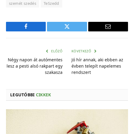
szemét szedés
TeSzedd
Facebook
Twitter
E-
mail
cím
ELŐZŐ
KÖVETKEZŐ
Négy napon át autómentes
Jó hír annak, aki ebben az
lesz a pesti alsó rakpart egy
évben telepít napelemes
szakasza
rendszert
LEGUTÓBBI
CIKKEK