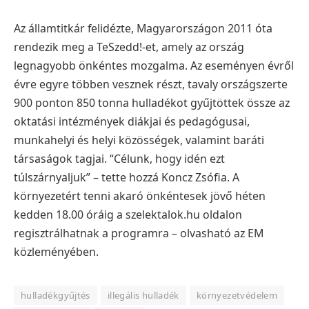
Az államtitkár felidézte, Magyarországon 2011 óta
rendezik meg a TeSzedd!-et, amely az ország
legnagyobb önkéntes mozgalma. Az eseményen évről
évre egyre többen vesznek részt, tavaly országszerte
900 ponton 850 tonna hulladékot gyűjtöttek össze az
oktatási intézmények diákjai és pedagógusai,
munkahelyi és helyi közösségek, valamint baráti
társaságok tagjai. “Célunk, hogy idén ezt
túlszárnyaljuk” – tette hozzá Koncz Zsófia.
A
környezetért tenni akaró önkéntesek jövő héten
kedden 18.00 óráig a szelektalok.hu oldalon
regisztrálhatnak a programra – olvasható az EM
közleményében.
hulladékgyűjtés
illegális hulladék
környezetvédelem