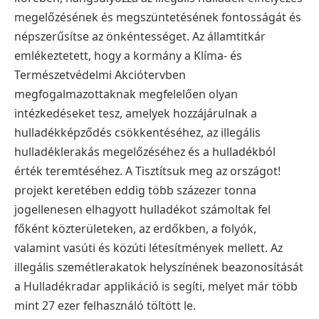
megelőzésének és megszüntetésének fontosságát és
népszerűsítse az önkéntességet.
Az államtitkár
emlékeztetett, hogy a kormány a Klíma- és
Természetvédelmi Akciótervben
megfogalmazottaknak megfelelően olyan
intézkedéseket tesz, amelyek hozzájárulnak a
hulladékképződés csökkentéséhez, az illegális
hulladéklerakás megelőzéséhez és a hulladékból
érték teremtéséhez. A Tisztítsuk meg az országot!
projekt keretében eddig több százezer tonna
jogellenesen elhagyott hulladékot számoltak fel
főként közterületeken, az erdőkben, a folyók,
valamint vasúti és közúti létesítmények mellett. Az
illegális szemétlerakatok helyszínének beazonosítását
a Hulladékradar applikáció is segíti, melyet már több
mint 27 ezer felhasználó töltött le.