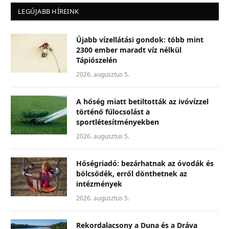
LEGÚJABB HÍREINK
Újabb vízellátási gondok: több mint
2300 ember maradt víz nélkül
Tápiószelén
2026. augusztus 5.
A hőség miatt betiltották az ivóvízzel
történő fűlocsolást a
sportlétesítményekben
2026. augusztus 5.
Hőségriadó: bezárhatnak az óvodák és
bölcsődék, erről dönthetnek az
intézmények
2026. augusztus 5.
Rekordalacsony a Duna és a Dráva