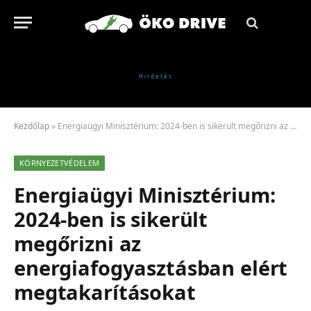
Kezdőlap
»
Energiaügyi Minisztérium: 2024-ben is sikerült megőrizni az energiafogyasztásban elért megtakarításokat
KÖRNYEZETVÉDELEM
Energiaügyi Minisztérium:
2024-ben is sikerült
megőrizni az
energiafogyasztásban elért
megtakarításokat