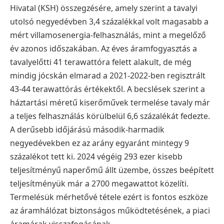
Hivatal (KSH) összegzésére, amely szerint a tavalyi
utolsó negyedévben 3,4 százalékkal volt magasabb a
mért villamosenergia-felhasználás, mint a megelőző
év azonos időszakában. Az éves áramfogyasztás a
tavalyelőtti 41 terawattóra felett alakult, de még
mindig jócskán elmarad a 2021-2022-ben regisztrált
43-44 terawattórás értékektől. A becslések szerint a
háztartási méretű kiserőművek termelése tavaly már
a teljes felhasználás körülbelül 6,6 százalékát fedezte.
A derűsebb időjárású második-harmadik
negyedévekben ez az arány egyaránt mintegy 9
százalékot tett ki. 2024 végéig 293 ezer kisebb
teljesítményű naperőmű állt üzembe, összes beépített
teljesítményük már a 2700 megawattot közelíti.
Termelésük mérhetővé tétele ezért is fontos eszköze
az áramhálózat biztonságos működtetésének, a piaci