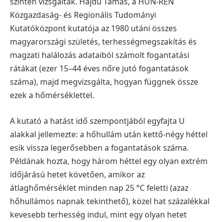
szinten vizsgálták. Hajdu Tamás, a HUN-REN
Közgazdaság- és Regionális Tudományi
Kutatóközpont kutatója az 1980 utáni összes
magyarországi születés, terhességmegszakítás és
magzati halálozás adataiból számolt fogantatási
rátákat (ezer 15–44 éves nőre jutó fogantatások
száma), majd megvizsgálta, hogyan függnek össze
ezek a hőmérséklettel.
A kutató a hatást idő szempontjából egyfajta U
alakkal jellemezte: a hőhullám után kettő-négy héttel
esik vissza legerősebben a fogantatások száma.
Példának hozta, hogy három héttel egy olyan extrém
időjárású hetet követően, amikor az
átlaghőmérséklet minden nap 25 °C feletti (azaz
hőhullámos napnak tekinthető), közel hat százalékkal
kevesebb terhesség indul, mint egy olyan hetet