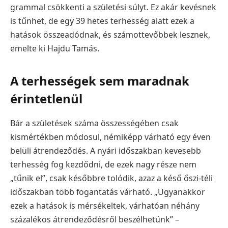
grammal csökkenti a születési súlyt. Ez akár kevésnek
is tűnhet, de egy 39 hetes terhesség alatt ezek a
hatások összeadódnak, és számottevőbbek lesznek,
emelte ki Hajdu Tamás.
A terhességek sem maradnak
érintetlenül
Bár a születések száma összességében csak
kismértékben módosul, némiképp várható egy éven
belüli átrendeződés. A nyári időszakban kevesebb
terhesség fog kezdődni, de ezek nagy része nem
„tűnik el”, csak későbbre tolódik, azaz a késő őszi-téli
időszakban több fogantatás várható. „Ugyanakkor
ezek a hatások is mérsékeltek, várhatóan néhány
százalékos átrendeződésről beszélhetünk” –