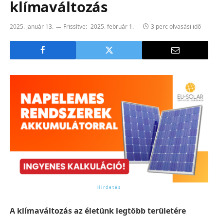
klímaváltozás
2025. január 13.
Frissítve:
2025. február 1.
3 perc olvasási idő
A klímaváltozás az életünk legtöbb területére