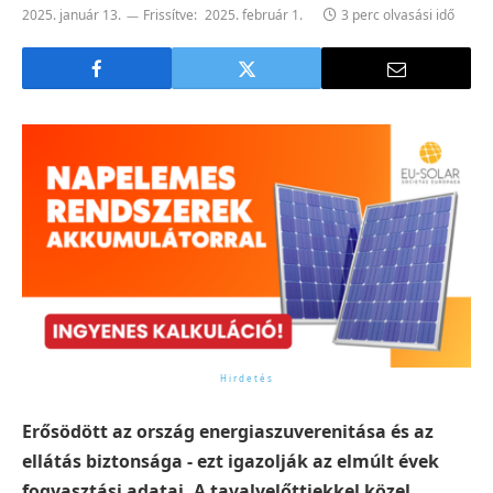
2025. január 13.
Frissítve:
2025. február 1.
3 perc olvasási idő
Erősödött az ország energiaszuverenitása és az
ellátás biztonsága - ezt igazolják az elmúlt évek
fogyasztási adatai. A tavalyelőttiekkel közel