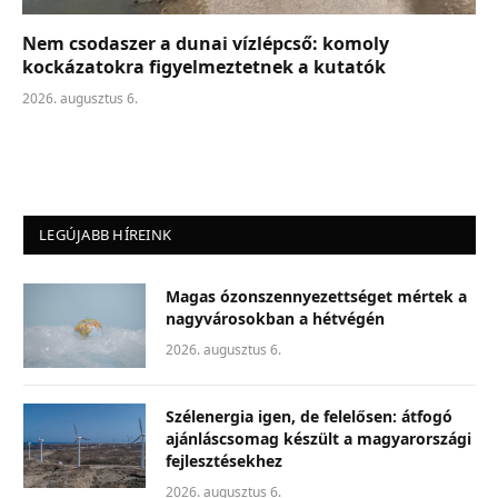
Nem csodaszer a dunai vízlépcső: komoly
kockázatokra figyelmeztetnek a kutatók
2026. augusztus 6.
LEGÚJABB HÍREINK
Magas ózonszennyezettséget mértek a
nagyvárosokban a hétvégén
2026. augusztus 6.
Szélenergia igen, de felelősen: átfogó
ajánláscsomag készült a magyarországi
fejlesztésekhez
2026. augusztus 6.