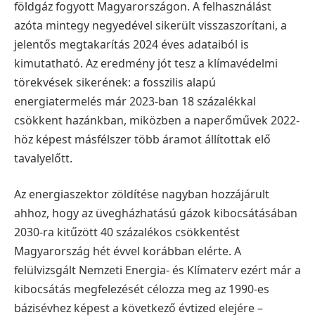
földgáz fogyott Magyarországon. A felhasználást
azóta mintegy negyedével sikerült visszaszorítani, a
jelentős megtakarítás 2024 éves adataiból is
kimutatható. Az eredmény jót tesz a klímavédelmi
törekvések sikerének: a fosszilis alapú
energiatermelés már 2023-ban 18 százalékkal
csökkent hazánkban, miközben a naperőművek 2022-
höz képest másfélszer több áramot állítottak elő
tavalyelőtt.
Az energiaszektor zöldítése nagyban hozzájárult
ahhoz, hogy az üvegházhatású gázok kibocsátásában
2030-ra kitűzött 40 százalékos csökkentést
Magyarország hét évvel korábban elérte. A
felülvizsgált Nemzeti Energia- és Klímaterv ezért már a
kibocsátás megfelezését célozza meg az 1990-es
bázisévhez képest a következő évtized elejére –