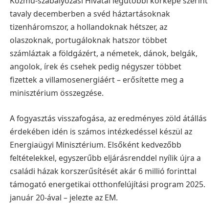
Közmű-szabályozási Hivatal legutóbbi körképe szerint
tavaly decemberben a svéd háztartásoknak
tizenháromszor, a hollandoknak hétszer, az
olaszoknak, portugáloknak hatszor többet
számláztak a földgázért, a németek, dánok, belgák,
angolok, írek és csehek pedig négyszer többet
fizettek a villamosenergiáért – erősítette meg a
minisztérium összegzése.
A fogyasztás visszafogása, az eredményes zöld átállás
érdekében idén is számos intézkedéssel készül az
Energiaügyi Minisztérium. Elsőként kedvezőbb
feltételekkel, egyszerűbb eljárásrenddel nyílik újra a
családi házak korszerűsítését akár 6 millió forinttal
támogató energetikai otthonfelújítási program 2025.
január 20-ával – jelezte az EM.