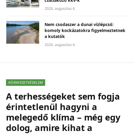
csatlakozó kkv-k
2026. augusztus 6.
Nem csodaszer a dunai vízlépcső:
komoly kockázatokra figyelmeztetnek
a kutatók
2026. augusztus 6.
KÖRNYEZETVÉDELEM
A terhességeket sem fogja
érintetlenül hagyni a
melegedő klíma – még egy
dolog, amire kihat a