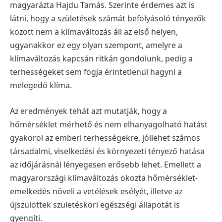
magyarázta Hajdu Tamás. Szerinte érdemes azt is
látni, hogy a születések számát befolyásoló tényezők
között nem a klímaváltozás áll az első helyen,
ugyanakkor ez egy olyan szempont, amelyre a
klímaváltozás kapcsán ritkán gondolunk, pedig a
terhességeket sem fogja érintetlenül hagyni a
melegedő klíma.
Az eredmények tehát azt mutatják, hogy a
hőmérséklet mérhető és nem elhanyagolható hatást
gyakorol az emberi terhességekre, jóllehet számos
társadalmi, viselkedési és környezeti tényező hatása
az időjárásnál lényegesen erősebb lehet. Emellett a
magyarországi klímaváltozás okozta hőmérséklet-
emelkedés növeli a vetélések esélyét, illetve az
újszülöttek születéskori egészségi állapotát is
gyengíti.