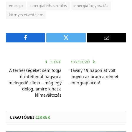
energia
energiafelhasználás
energiafogyasztás
környezetvédelem
Facebook
Twitter
E-
mail
cím
ELŐZŐ
KÖVETKEZŐ
A terhességeket sem fogja
Tavaly 19 napon át volt
érintetlenül hagyni a
ingyen az áram a német
melegedő klíma – még egy
energiapiacon!
dolog, amire kihat a
klímaváltozás
LEGUTÓBBI
CIKKEK