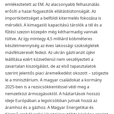
emlékeztetett az EM. Az alacsonyabb felhasználás
erősíti a hazai fogyasztók ellátásbiztonságát. Az
importkitettséget a belföldi kitermelés fokozása is
mérsékli. A kimagasló kapacitású tárolók a tél és a
fűtési szezon közepén még kétharmadig vannak
töltve. Az így mintegy 4,5 milliárd köbméteres
készletmennyiség az éves lakossági szükségletek
másfélszeresét fedezi. Az ukrán gáztranzit újévi
leállítása ezért közvetlenül nem veszélyezteti a
zavartalan kiszolgálást, de az első tapasztalatok
szerint jelentős piaci áremelkedést okozott – szögezte
le a minisztérium. A magyar családokat a kormány
2025-ben is a rezsicsökkentéssel védi meg a
nemzetközi ármozgásoktól. A háztartások hosszú
ideje Európában a legolcsóbban jutnak hozzá az
áramhoz és a gázhoz. A Magyar Energetikai és