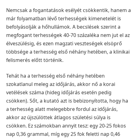
Nemcsak a fogantatások esélyét csökkentik, hanem a
már folyamatban lévő terhességek kimenetelét is
befolyásolják a hőhullámok. A becslések szerint a
megfogant terhességek 40-70 százaléka nem jut el az
élveszülésig, és ezen magzati veszteségek elsöprő
többsége a terhesség első néhány hetében, a klinikai
felismerés előtt történik.
Tehát ha a terhesség első néhány hetében
szokatlanul meleg az időjárás, akkor nő a korai
vetélések száma (hideg időjárás esetén pedig
csökken). Sőt, a kutató azt is bebizonyította, hogy ha
a terhesség alatt melegebbre fordul az időjárás,
akkor az újszülöttek átlagos születési súlya is
csökken. Ez számokban annyit tesz: egy 20-25 fokos
nap 0,36 grammal, míg egy 25 fok feletti nap 0,46