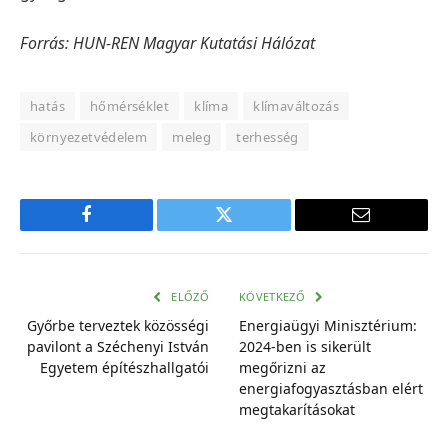
Forrás: HUN-REN Magyar Kutatási Hálózat
hatás
hőmérséklet
klíma
klímaváltozás
környezetvédelem
meleg
terhesség
Facebook
Twitter
E-
mail
cím
ELŐZŐ
KÖVETKEZŐ
Győrbe terveztek közösségi
Energiaügyi Minisztérium:
pavilont a Széchenyi István
2024-ben is sikerült
Egyetem építészhallgatói
megőrizni az
energiafogyasztásban elért
megtakarításokat