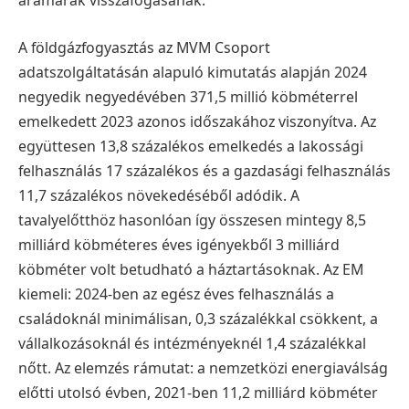
áramárak visszafogásának.
A földgázfogyasztás az MVM Csoport
adatszolgáltatásán alapuló kimutatás alapján 2024
negyedik negyedévében 371,5 millió köbméterrel
emelkedett 2023 azonos időszakához viszonyítva. Az
együttesen 13,8 százalékos emelkedés a lakossági
felhasználás 17 százalékos és a gazdasági felhasználás
11,7 százalékos növekedéséből adódik. A
tavalyelőtthöz hasonlóan így összesen mintegy 8,5
milliárd köbméteres éves igényekből 3 milliárd
köbméter volt betudható a háztartásoknak. Az EM
kiemeli: 2024-ben az egész éves felhasználás a
családoknál minimálisan, 0,3 százalékkal csökkent, a
vállalkozásoknál és intézményeknél 1,4 százalékkal
nőtt. Az elemzés rámutat: a nemzetközi energiaválság
előtti utolsó évben, 2021-ben 11,2 milliárd köbméter