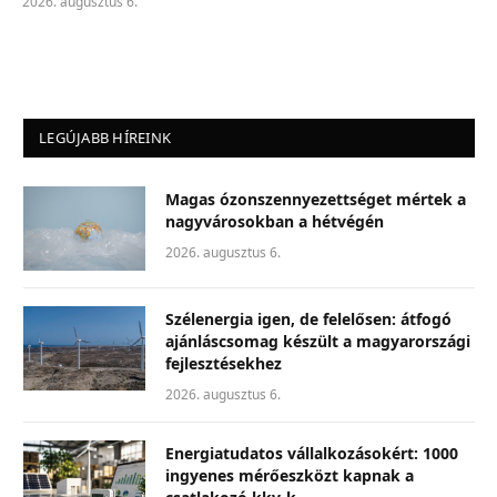
2026. augusztus 6.
LEGÚJABB HÍREINK
Magas ózonszennyezettséget mértek a
nagyvárosokban a hétvégén
2026. augusztus 6.
Szélenergia igen, de felelősen: átfogó
ajánláscsomag készült a magyarországi
fejlesztésekhez
2026. augusztus 6.
Energiatudatos vállalkozásokért: 1000
ingyenes mérőeszközt kapnak a