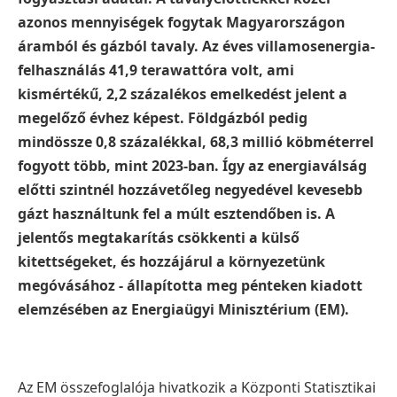
azonos mennyiségek fogytak Magyarországon
áramból és gázból tavaly. Az éves villamosenergia-
felhasználás 41,9 terawattóra volt, ami
kismértékű, 2,2 százalékos emelkedést jelent a
megelőző évhez képest. Földgázból pedig
mindössze 0,8 százalékkal, 68,3 millió köbméterrel
fogyott több, mint 2023-ban. Így az energiaválság
előtti szintnél hozzávetőleg negyedével kevesebb
gázt használtunk fel a múlt esztendőben is. A
jelentős megtakarítás csökkenti a külső
kitettségeket, és hozzájárul a környezetünk
megóvásához - állapította meg pénteken kiadott
elemzésében az Energiaügyi Minisztérium (EM).
Az EM összefoglalója hivatkozik a Központi Statisztikai