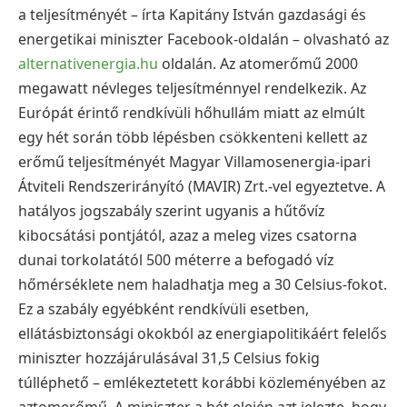
a teljesítményét – írta Kapitány István gazdasági és
energetikai miniszter Facebook-oldalán – olvasható az
alternativenergia.hu
oldalán. Az atomerőmű 2000
megawatt névleges teljesítménnyel rendelkezik. Az
Európát érintő rendkívüli hőhullám miatt az elmúlt
egy hét során több lépésben csökkenteni kellett az
erőmű teljesítményét Magyar Villamosenergia-ipari
Átviteli Rendszerirányító (MAVIR) Zrt.-vel egyeztetve. A
hatályos jogszabály szerint ugyanis a hűtővíz
kibocsátási pontjától, azaz a meleg vizes csatorna
dunai torkolatától 500 méterre a befogadó víz
hőmérséklete nem haladhatja meg a 30 Celsius-fokot.
Ez a szabály egyébként rendkívüli esetben,
ellátásbiztonsági okokból az energiapolitikáért felelős
miniszter hozzájárulásával 31,5 Celsius fokig
túlléphető – emlékeztetett korábbi közleményében az
aztomerőmű. A miniszter a hét elején azt jelezte, hogy