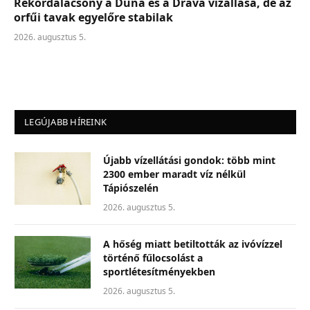
Rekordalacsony a Duna és a Dráva vízállása, de az
orfűi tavak egyelőre stabilak
2026. augusztus 5.
LEGÚJABB HÍREINK
Újabb vízellátási gondok: több mint
2300 ember maradt víz nélkül
Tápiószelén
2026. augusztus 5.
A hőség miatt betiltották az ivóvízzel
történő fűlocsolást a
sportlétesítményekben
2026. augusztus 5.