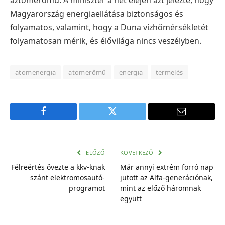
Magyarország energiaellátása biztonságos és
folyamatos, valamint, hogy a Duna vízhőmérsékletét
folyamatosan mérik, és élővilága nincs veszélyben.
atomenergia
atomerőmű
energia
termelés
Facebook
Twitter
E-
mail
cím
ELŐZŐ
KÖVETKEZŐ
Félreértés övezte a kkv-knak
Már annyi extrém forró nap
szánt elektromosautó-
jutott az Alfa-generációnak,
programot
mint az előző háromnak
együtt