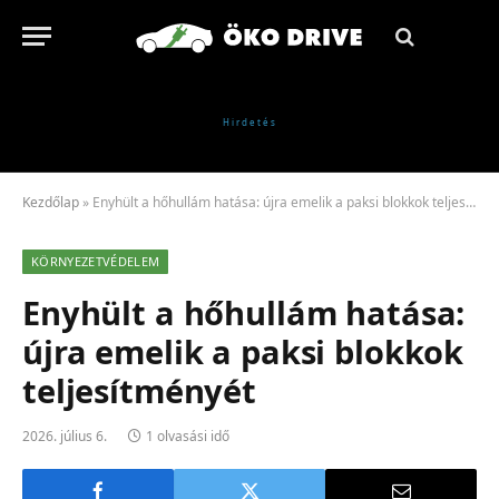
Kezdőlap
»
Enyhült a hőhullám hatása: újra emelik a paksi blokkok teljesítményét
KÖRNYEZETVÉDELEM
Enyhült a hőhullám hatása:
újra emelik a paksi blokkok
teljesítményét
2026. július 6.
1 olvasási idő