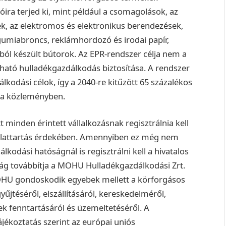
zóira terjed ki, mint például a csomagolások, az
, az elektromos és elektronikus berendezések,
umiabroncs, reklámhordozó és irodai papír,
fából készült bútorok. Az EPR-rendszer célja nem a
ható hulladékgazdálkodás biztosítása. A rendszer
kodási célok, így a 2040-re kitűzött 65 százalékos
i a közleményben.
 minden érintett vállalkozásnak regisztrálnia kell
olattartás érdekében. Amennyiben ez még nem
kodási hatóságnál is regisztrálni kell a hivatalos
ság továbbítja a MOHU Hulladékgazdálkodási Zrt.
OHU gondoskodik egyebek mellett a körforgásos
űjtéséről, elszállításáról, kereskedelméről,
k fenntartásáról és üzemeltetéséről. A
jékoztatás szerint az európai uniós