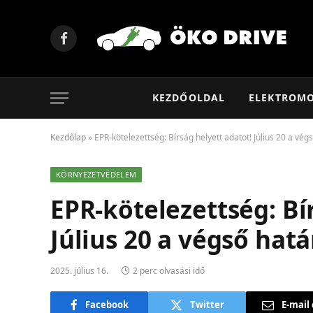
Facebook
KEZDŐOLDAL
ELEKTROM
Kezdőlap
»
EPR-kötelezettség: Bírság helyett adatot! Július 20 a vég
KÖRNYEZETVÉDELEM
EPR-kötelezettség: Bí
Július 20 a végső hatá
2025. július 16.
2 perc olvasási idő
Facebook
Twitter
E-mail