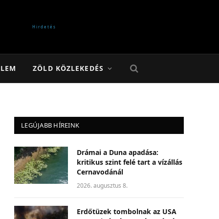
ELEM
ZÖLD KÖZLEKEDÉS
LEGÚJABB HÍREINK
Drámai a Duna apadása:
kritikus szint felé tart a vízállás
Cernavodánál
2026. augusztus 8.
Erdőtüzek tombolnak az USA