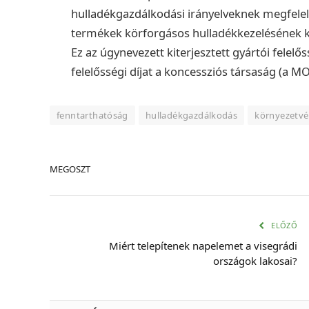
hulladékgazdálkodási irányelveknek megfelel
termékek körforgásos hulladékkezelésének köl
Ez az úgynevezett kiterjesztett gyártói felelős
felelősségi díjat a koncessziós társaság (a M
fenntarthatóság
hulladékgazdálkodás
környezetv
MEGOSZT
ELŐZŐ
Miért telepítenek napelemet a visegrádi
országok lakosai?