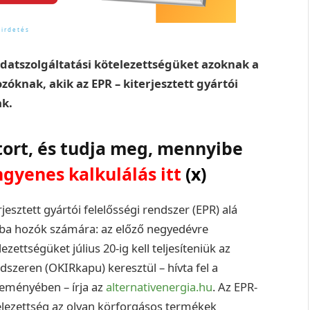
 adatszolgáltatási kötelezettségüket azoknak a
óknak, akik az EPR – kiterjesztett gyártói
ak.
tort, és tudja meg, mennyibe
ngyenes kalkulálás itt
(x)
jesztett gyártói felelősségi rendszer (EPR) alá
lomba hozók számára: az előző negyedévre
ettségüket július 20-ig kell teljesíteniük az
zeren (OKIRkapu) keresztül – hívta fel a
leményében – írja az
alternativenergia.hu
. Az EPR-
telezettség az olyan körforgásos termékek