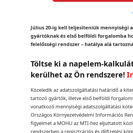
Július 20-ig kell teljesíteniük mennyiségi
gyártóknak és első belföldi forgalomba hoz
felelősségi rendszer – hatálya alá tartozn
Töltse ki a napelem-kalkulá
kerülhet az Ön rendszere!
I
Közeledik az adatszolgáltatási határidő a kiter
tartozó gyártók, illetve első belföldi forga
vonatkozó mennyiségi adatszolgáltatási kötelez
Országos Környezetvédelmi Információs Rends
figyelmet a MOHU az MTI-hez eljuttatott köz
rendszerben a regisztrációs és díjfizetési kö