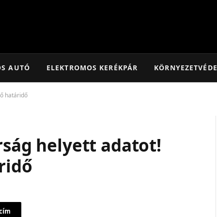
OS AUTÓ
ELEKTROMOS KERÉKPÁR
KÖRNYEZETVÉD
ső határidő
rság helyett adatot!
ridő
 cím