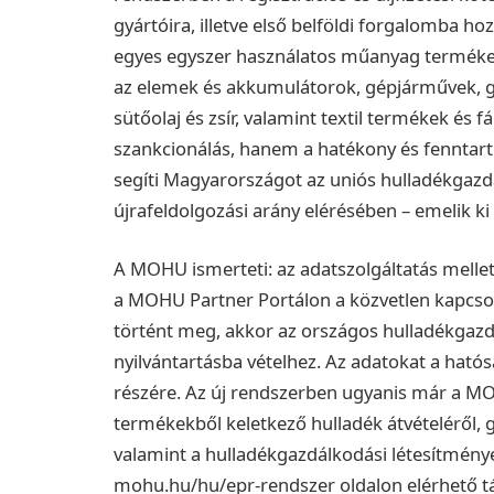
gyártóira, illetve első belföldi forgalomba ho
egyes egyszer használatos műanyag termékek
az elemek és akkumulátorok, gépjárművek, g
sütőolaj és zsír, valamint textil termékek és 
szankcionálás, hanem a hatékony és fenntart
segíti Magyarországot az uniós hulladékgazdál
újrafeldolgozási arány elérésében – emelik k
A MOHU ismerteti: az adatszolgáltatás mellett
a MOHU Partner Portálon a közvetlen kapcs
történt meg, akkor az országos hulladékgazdál
nyilvántartásba vételhez. Az adatokat a ható
részére. Az új rendszerben ugyanis már a M
termékekből keletkező hulladék átvételéről, gy
valamint a hulladékgazdálkodási létesítménye
mohu.hu/hu/epr-rendszer oldalon elérhető tá