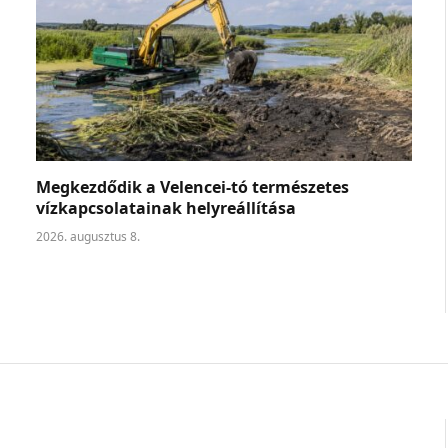
Megkezdődik a Velencei-tó természetes
vízkapcsolatainak helyreállítása
2026. augusztus 8.