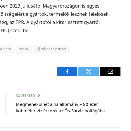
ően 2023 júliusától Magyarországon is egyes
tségeiért a gyártók, termelők lesznek felelősek.
ség, az EPR. A gyártótól a kiterjesztett gyártói
OHU) szedi be.
édelem
mohu
újrahasznosítás
Facebook
Twitter
E-
mail
cím
KÖVETKEZŐ
Megmenekülhet a halállomány – 80 ezer
köbméter víz érkezik az Ős-Sárvíz holtágába