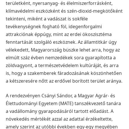
területként, nyersanyag- és élelmiszerforrásként,
klímavédelmi eszközként és szén-dioxid-megkötőként
tekinteni, miként a vadászat is sokféle
tevékenységnek fogható föl, idegenforgalmi
attrakciónak éppúgy, mint az erdei ökoszisztéma
fenntartását szolgáló eszköznek. Az államtitkár úgy
vélekedett, Magyarország büszke lehet arra, hogy az
elmúlt száz évben nemzedékek sora gyarapította a
zöldvagyont, a természetvédelem kultúráját, és arra
is, hogy a szakemberek fáradozásának köszönhetően
a kétszeresére nőtt az erdővel borított terület aránya.
A rendezvényen Csányi Sándor, a Magyar Agrár- és
Élettudományi Egyetem (MATE) tanszékvezető tanára
a vadállomány gyarapodásáról tartott előadást. A
növekedés mértékét azzal az adattal érzékeltette,
amely szerint az utóbbi években egy-egy megyében