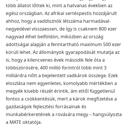
több állatot lőttek ki, mint a hatvanas években az
egész országban. Az afrikai sertéspestis hozzájárult
ahhoz, hogy a vaddisznók létszáma harmadával-
negyedével visszaessen, de így is csaknem 800 ezer
nagyvad élhet belföldön, miközben az ország
adottságai alapján a fenntartható maximum 500 ezer
körüli lehet.
Az állományok gyarapodását mutatja az
is, hogy a kilencvenes évek második fele óta a
többszörösére, 400 millió forintról több mint 3
milliárdra nőtt a bejelentett vadkárok összege. Ezek
eloszlása nem egyenletes, komolyabb mértékben a
megyék kisebb részét érintik, ám ettől függetlenül
fontos a csökkentésük, mert a károk megfizetése a
gazdaságok fejlesztési forrásainak és
munkabérkeretének a rovására megy – hangsúlyozta
a MATE oktatója.