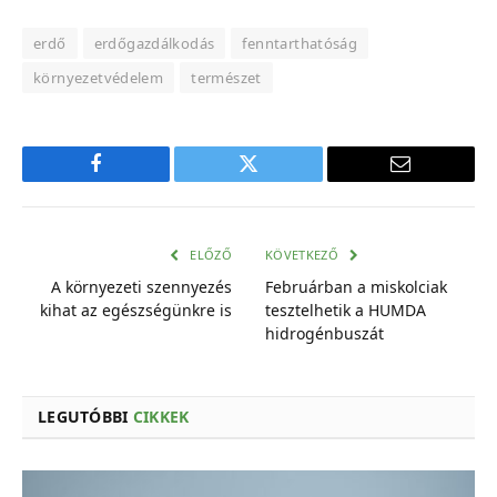
erdő
erdőgazdálkodás
fenntarthatóság
környezetvédelem
természet
Facebook
Twitter
E-
mail
cím
ELŐZŐ
KÖVETKEZŐ
A környezeti szennyezés
Februárban a miskolciak
kihat az egészségünkre is
tesztelhetik a HUMDA
hidrogénbuszát
LEGUTÓBBI
CIKKEK