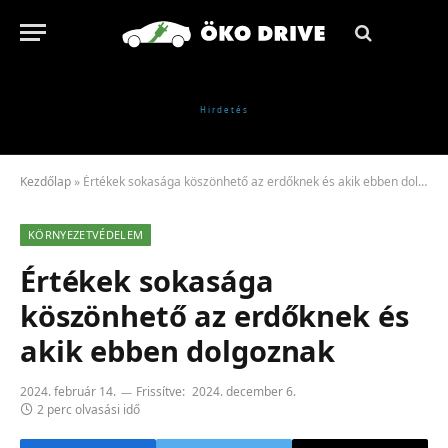
Kezdőlap
»
Értékek sokasága köszönhető az erdőknek és akik ebben dolgoznak
KÖRNYEZETVÉDELEM
Értékek sokasága
köszönhető az erdőknek és
akik ebben dolgoznak
2024. február 14.
Frissítve:
2024. december 6.
2 perc olvasási idő