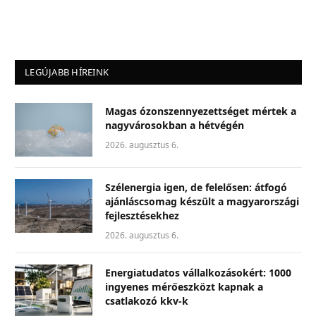
LEGÚJABB HÍREINK
Magas ózonszennyezettséget mértek a
nagyvárosokban a hétvégén
2026. augusztus 6.
Szélenergia igen, de felelősen: átfogó
ajánláscsomag készült a magyarországi
fejlesztésekhez
2026. augusztus 6.
Energiatudatos vállalkozásokért: 1000
ingyenes mérőeszközt kapnak a
csatlakozó kkv-k