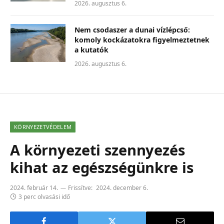
2026. augusztus 6.
Nem csodaszer a dunai vízlépcső:
komoly kockázatokra figyelmeztetnek
a kutatók
2026. augusztus 6.
KÖRNYEZETVÉDELEM
A környezeti szennyezés
kihat az egészségünkre is
2024. február 14.
Frissítve:
2024. december 6.
3 perc olvasási idő