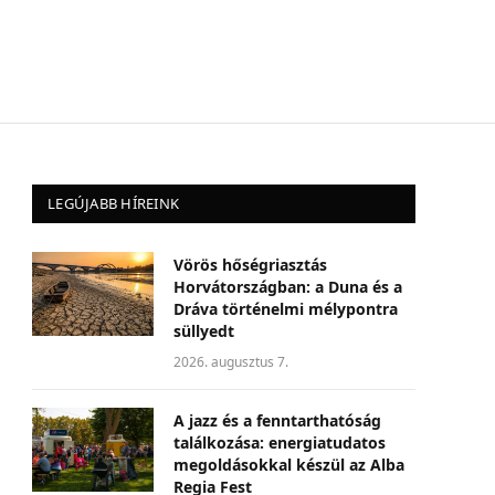
LEGÚJABB HÍREINK
Vörös hőségriasztás
Horvátországban: a Duna és a
Dráva történelmi mélypontra
süllyedt
2026. augusztus 7.
A jazz és a fenntarthatóság
találkozása: energiatudatos
megoldásokkal készül az Alba
Regia Fest