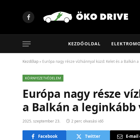
Facebook
KEZDŐOLDAL
ELEKTROM
Kezdőlap
»
Európa nagy része vízhiánnyal küzd: Kelet és a Balkán a
KÖRNYEZETVÉDELEM
Európa nagy része víz
a Balkán a leginkább 
2025. szeptember 23.
2 perc olvasási idő
Facebook
Twitter
E-mail