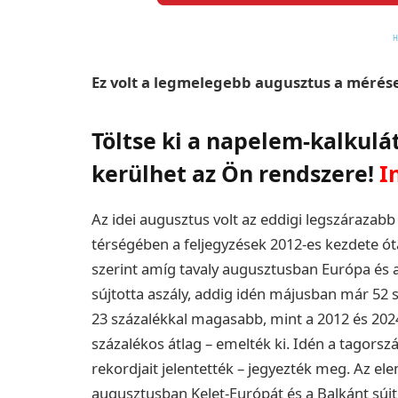
Ez volt a legmelegebb augusztus a mérése
Töltse ki a napelem-kalkulá
kerülhet az Ön rendszere!
I
Az idei augusztus volt az eddigi legszárazab
térségében a feljegyzések 2012-es kezdete ót
szerint amíg tavaly augusztusban Európa és 
sújtotta aszály, addig idén májusban már 52 
23 százalékkal magasabb, mint a 2012 és 20
százalékos átlag – emelték ki. Idén a tagor
rekordjait jelentették – jegyezték meg. Az ele
augusztusban Kelet-Európát és a Balkánt sújto