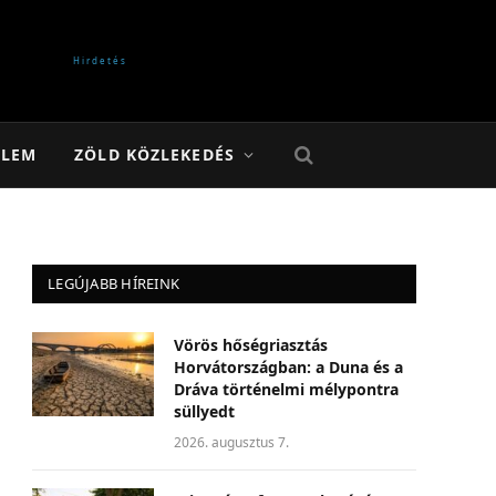
ELEM
ZÖLD KÖZLEKEDÉS
LEGÚJABB HÍREINK
Vörös hőségriasztás
Horvátországban: a Duna és a
Dráva történelmi mélypontra
süllyedt
2026. augusztus 7.