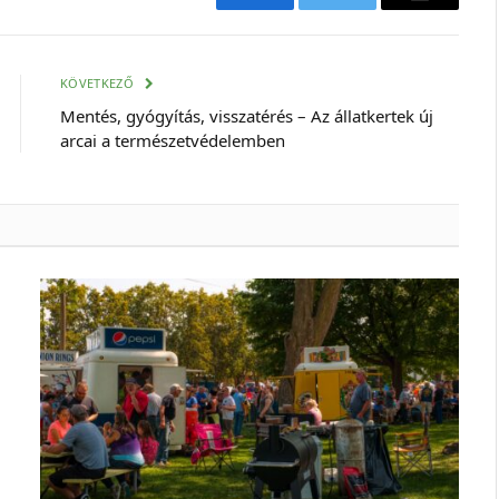
Facebook
Twitter
E-
mail
cím
KÖVETKEZŐ
Mentés, gyógyítás, visszatérés – Az állatkertek új
arcai a természetvédelemben