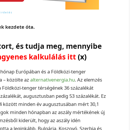
k kezdete óta.
tort, és tudja meg, mennyibe
ngyenes kalkulálás itt
(x)
b hónap Európában és a Földközi-tenger
a – közölte az
alternativenergia.hu
. Az elemzés
a Földközi-tenger térségének 36 százalékát
százalékát, augusztusban pedig 53 százalékát. Ez
24 között minden év augusztusában mért 30,1
szágok minden hónapban az aszály mértékének új
mzésből kiderült, hogy az aszály idén
tta a leginkább. Bulgária, Koszovó, Szerbia és