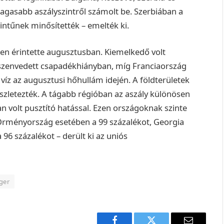
gasabb aszályszintről számolt be. Szerbiában a
zintűnek minősítették – emelték ki.
ben érintette augusztusban. Kiemelkedő volt
a szenvedett csapadékhiányban, míg Franciaország
víz az augusztusi hőhullám idején. A földterületek
részletezték. A tágabb régióban az aszály különösen
volt pusztító hatással. Ezen országoknak szinte
e Örményország esetében a 99 százalékot, Georgia
96 százalékot – derült ki az uniós
ger