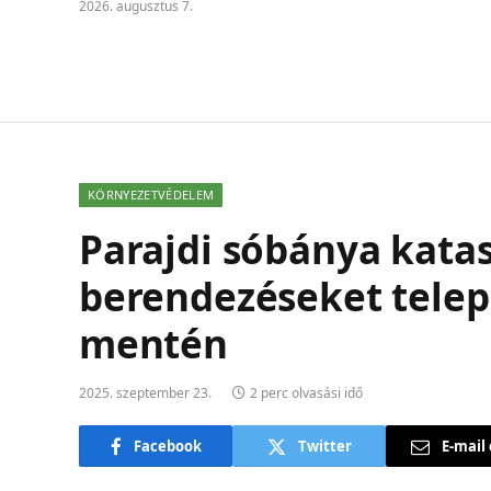
2026. augusztus 7.
KÖRNYEZETVÉDELEM
Parajdi sóbánya katas
berendezéseket telep
mentén
2025. szeptember 23.
2 perc olvasási idő
Facebook
Twitter
E-mail