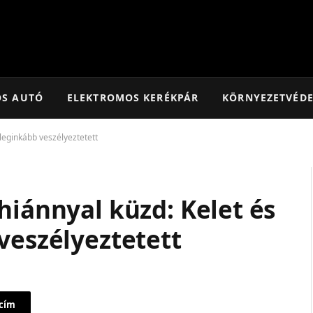
OS AUTÓ
ELEKTROMOS KERÉKPÁR
KÖRNYEZETVÉD
 leginkább veszélyeztetett
hiánnyal küzd: Kelet és
veszélyeztetett
 cím