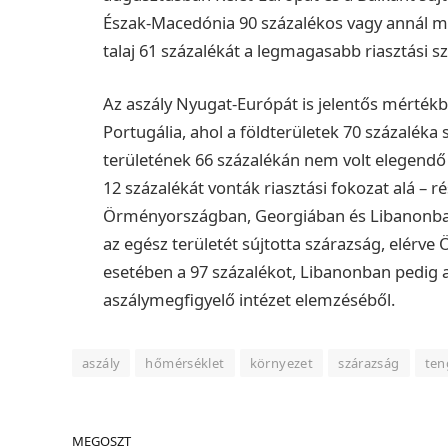
Észak-Macedónia 90 százalékos vagy annál ma
talaj 61 százalékát a legmagasabb riasztási s
Az aszály Nyugat-Európát is jelentős mérték
Portugália, ahol a földterületek 70 százalék
területének 66 százalékán nem volt elegendő 
12 százalékát vonták riasztási fokozat alá – 
Örményországban, Georgiában és Libanonban 
az egész területét sújtotta szárazság, elérv
esetében a 97 százalékot, Libanonban pedig a 
aszálymegfigyelő intézet elemzéséből.
aszály
hőmérséklet
környezet
szárazság
ten
MEGOSZT