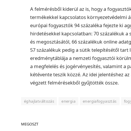
A felmérésből kiderül az is, hogy a fogyasz
termékekkel kapcsolatos környezetvédelmi ál
európai fogyasztók 94 százaléka fejezte ki a
hirdetésekkel kapcsolatban: 70 százalékuk a
és megosztásától, 66 százalékuk online adatgy
57 százalékuk pedig a sütik telepítésétől tart
eredménytáblája a nemzeti fogyasztói körül
a megfelelés és jogérvényesítés, valamint a 
kétévente teszik közzé.
Az idei jelentéshez 
végzett felmérésekből gyűjtötték össze.
éghajlatváltozás
energia
energiafogyasztás
fog
MEGOSZT