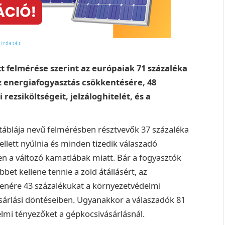
t felmérése szerint az európaiak 71 százaléka
z energiafogyasztás csökkentésére, 48
 rezsiköltségeit, jelzáloghitelét, és a
áblája nevű felmérésben résztvevők 37 százaléka
llett nyúlnia és minden tizedik válaszadó
en a változó kamatlábak miatt.
Bár a fogyasztók
et kellene tennie a zöld átállásért, az
llenére 43 százalékukat a környezetvédelmi
árlási döntéseiben. Ugyanakkor a válaszadók 81
lmi tényezőket a gépkocsivásárlásnál.