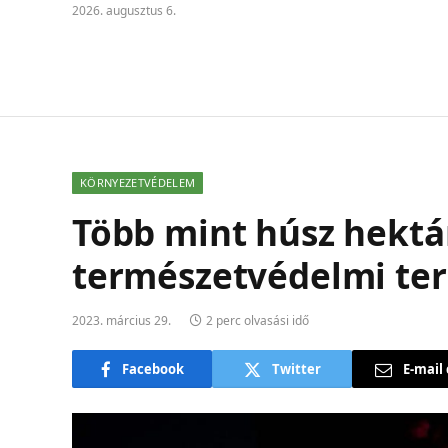
2026. augusztus 6.
KÖRNYEZETVÉDELEM
Több mint húsz hektá
természetvédelmi ter
2023. március 29.
2 perc olvasási idő
Facebook
Twitter
E-mail