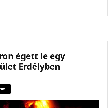
ron égett le egy
ület Erdélyben
 cím