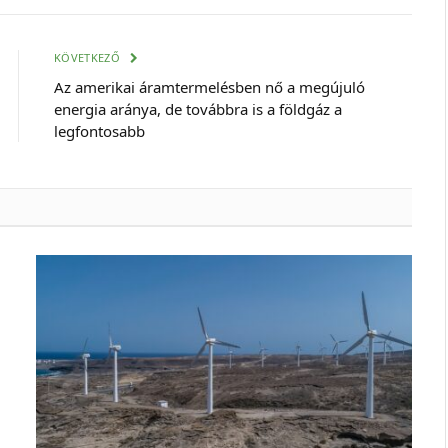
mail
cím
KÖVETKEZŐ
Az amerikai áramtermelésben nő a megújuló
energia aránya, de továbbra is a földgáz a
legfontosabb