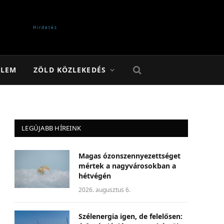
ELEM
ZÖLD KÖZLEKEDÉS
LEGÚJABB HÍREINK
Magas ózonszennyezettséget
mértek a nagyvárosokban a
hétvégén
2026. augusztus 6.
Szélenergia igen, de felelősen: