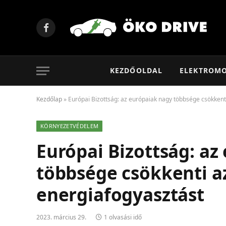
Facebook
KEZDŐOLDAL
ELEKTROM
Kezdőlap
»
Európai Bizottság: az európaiak nagy többsége csökkent
KÖRNYEZETVÉDELEM
Európai Bizottság: az
többsége csökkenti a
energiafogyasztást
2023. március 29.
1 olvasási idő