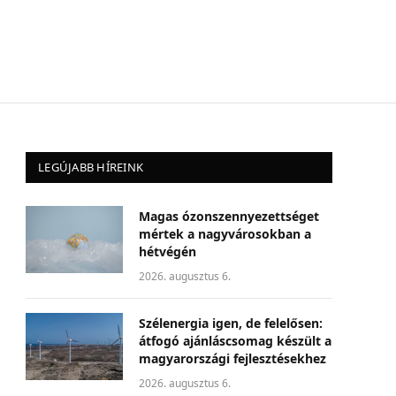
LEGÚJABB HÍREINK
Magas ózonszennyezettséget
mértek a nagyvárosokban a
hétvégén
2026. augusztus 6.
Szélenergia igen, de felelősen:
átfogó ajánláscsomag készült a
magyarországi fejlesztésekhez
2026. augusztus 6.