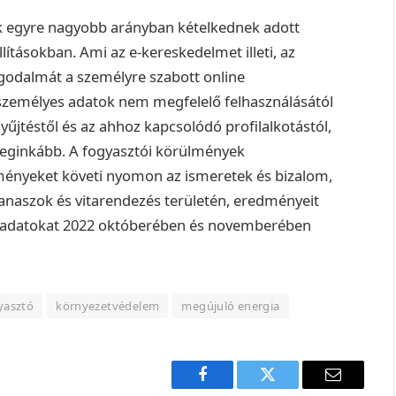
tók egyre nagyobb arányban kételkednek adott
lításokban.
Ami az e-kereskedelmet illeti, az
ggodalmát a személyre szabott online
 személyes adatok nem megfelelő felhasználásától
űjtéstől és az ahhoz kapcsolódó profilalkotástól,
 leginkább.
A fogyasztói körülmények
ményeket követi nyomon az ismeretek és bizalom,
panaszok és vitarendezés területén, eredményeit
az adatokat 2022 októberében és novemberében
yasztó
környezetvédelem
megújuló energia
Facebook
Twitter
E-