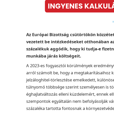
Az Európai Bizottság csütörtökön közzétet
vezetett be intézkedéseket otthonában a
százalékuk aggódik, hogy ki tudja-e fizetni
munkába járás költségeit.
A 2023-es fogyasztói körülmények eredményt
arról számolt be, hogy a megtakarításaihoz ke
jelzáloghitel-törlesztése emelkedett, különös
túlnyomó többsége szerint személyesen is több
éghajlatváltozás elleni küzdelemért, ennek e
szempontok egyáltalán nem befolyásolják vás
százaléka tartotta fontosnak a környezetvéde