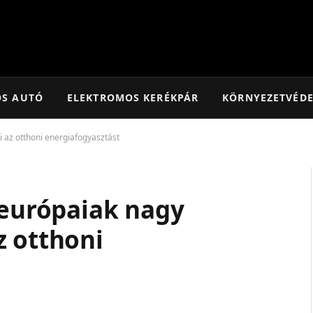
OS AUTÓ
ELEKTROMOS KERÉKPÁR
KÖRNYEZETVÉD
i az otthoni energiafogyasztást
 európaiak nagy
z otthoni