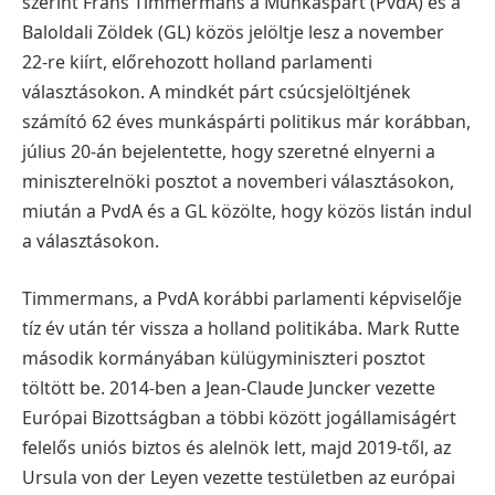
szerint Frans Timmermans a Munkáspárt (PvdA) és a
Baloldali Zöldek (GL) közös jelöltje lesz a november
22-re kiírt, előrehozott holland parlamenti
választásokon. A mindkét párt csúcsjelöltjének
számító 62 éves munkáspárti politikus már korábban,
július 20-án bejelentette, hogy szeretné elnyerni a
miniszterelnöki posztot a novemberi választásokon,
miután a PvdA és a GL közölte, hogy közös listán indul
a választásokon.
Timmermans, a PvdA korábbi parlamenti képviselője
tíz év után tér vissza a holland politikába. Mark Rutte
második kormányában külügyminiszteri posztot
töltött be. 2014-ben a Jean-Claude Juncker vezette
Európai Bizottságban a többi között jogállamiságért
felelős uniós biztos és alelnök lett, majd 2019-től, az
Ursula von der Leyen vezette testületben az európai