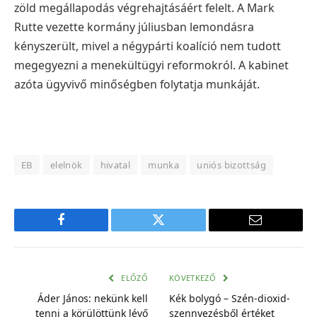
zöld megállapodás végrehajtásáért felelt.
A Mark
Rutte vezette kormány júliusban lemondásra
kényszerült, mivel a négypárti koalíció nem tudott
megegyezni a menekültügyi reformokról. A kabinet
azóta ügyvivő minőségben folytatja munkáját.
EB
elelnök
hivatal
munka
uniós bizottság
Facebook
Twitter
E-
mail
cím
ELŐZŐ
KÖVETKEZŐ
Áder János: nekünk kell
Kék bolygó – Szén-dioxid-
tenni a körülöttünk lévő
szennyezésből értéket