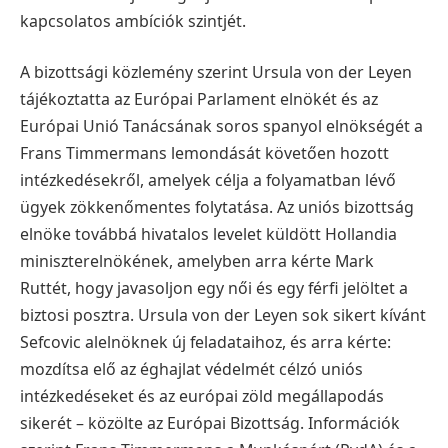
kapcsolatos ambíciók szintjét.
A bizottsági közlemény szerint Ursula von der Leyen
tájékoztatta az Európai Parlament elnökét és az
Európai Unió Tanácsának soros spanyol elnökségét a
Frans Timmermans lemondását követően hozott
intézkedésekről, amelyek célja a folyamatban lévő
ügyek zökkenőmentes folytatása. Az uniós bizottság
elnöke továbbá hivatalos levelet küldött Hollandia
miniszterelnökének, amelyben arra kérte Mark
Ruttét, hogy javasoljon egy női és egy férfi jelöltet a
biztosi posztra.
Ursula von der Leyen sok sikert kívánt
Sefcovic alelnöknek új feladataihoz, és arra kérte:
mozdítsa elő az éghajlat védelmét célzó uniós
intézkedéseket és az európai zöld megállapodás
sikerét – közölte az Európai Bizottság.
Információk