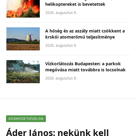
helikoptereket is bevetettek
2026. augusztus 9.
A hőség és az aszály miatt csökkent a
krskói atomerőmű teljesítménye
2026. augusztus 9.
Vízkorlátozás Budapesten: a parkok
megóvása miatt továbbra is locsolnak
2026. augusztus 8.
KÖRNYEZETVÉDELEM
Áder János: nekünk kell