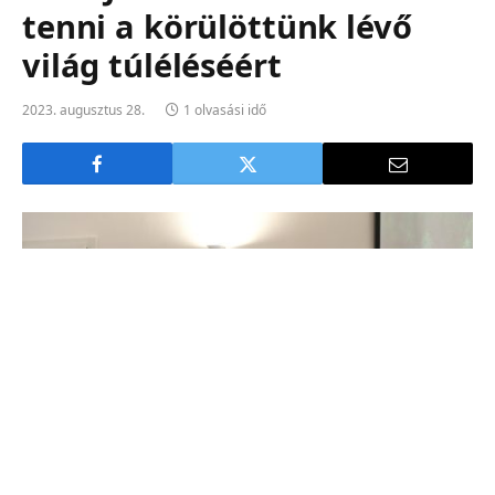
tenni a körülöttünk lévő
világ túléléséért
2023. augusztus 28.
1 olvasási idő