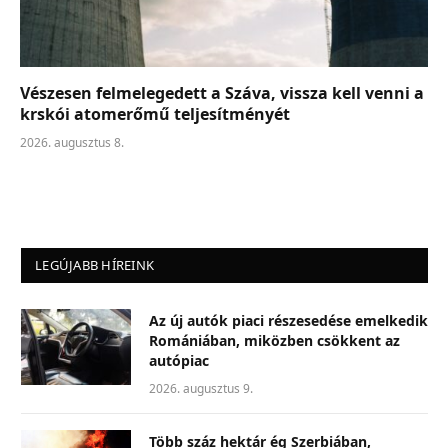
Vészesen felmelegedett a Száva, vissza kell venni a
krskói atomerőmű teljesítményét
2026. augusztus 8.
LEGÚJABB HÍREINK
Az új autók piaci részesedése emelkedik
Romániában, miközben csökkent az
autópiac
2026. augusztus 9.
Több száz hektár ég Szerbiában,