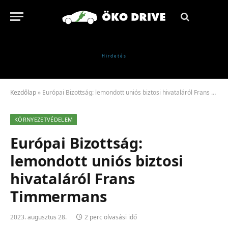
Kezdőlap
»
Európai Bizottság: lemondott uniós biztosi hivataláról Frans Timmermans
KÖRNYEZETVÉDELEM
Európai Bizottság:
lemondott uniós biztosi
hivataláról Frans
Timmermans
2023. augusztus 28.
2 perc olvasási idő