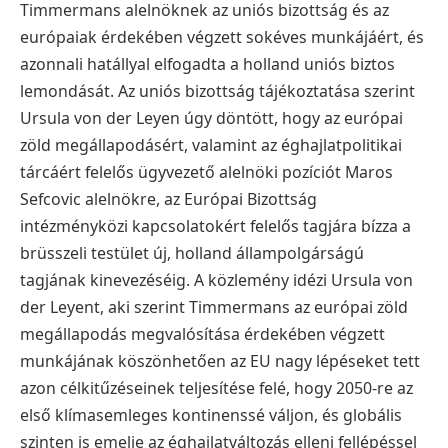
Timmermans alelnöknek az uniós bizottság és az
európaiak érdekében végzett sokéves munkájáért, és
azonnali hatállyal elfogadta a holland uniós biztos
lemondását. Az uniós bizottság tájékoztatása szerint
Ursula von der Leyen úgy döntött, hogy az európai
zöld megállapodásért, valamint az éghajlatpolitikai
tárcáért felelős ügyvezető alelnöki pozíciót Maros
Sefcovic alelnökre, az Európai Bizottság
intézményközi kapcsolatokért felelős tagjára bízza a
brüsszeli testület új, holland állampolgárságú
tagjának kinevezéséig.
A közlemény idézi Ursula von
der Leyent, aki szerint Timmermans az európai zöld
megállapodás megvalósítása érdekében végzett
munkájának köszönhetően az EU nagy lépéseket tett
azon célkitűzéseinek teljesítése felé, hogy 2050-re az
első klímasemleges kontinenssé váljon, és globális
szinten is emelje az éghajlatváltozás elleni fellépéssel