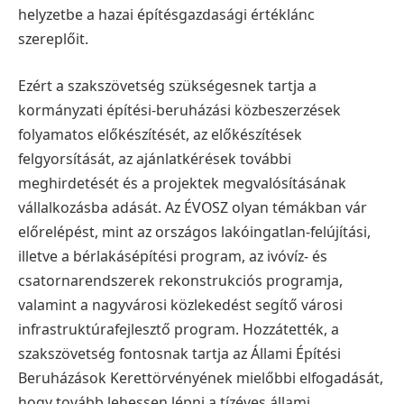
helyzetbe a hazai építésgazdasági értéklánc
szereplőit.
Ezért a szakszövetség szükségesnek tartja a
kormányzati építési-beruházási közbeszerzések
folyamatos előkészítését, az előkészítések
felgyorsítását, az ajánlatkérések további
meghirdetését és a projektek megvalósításának
vállalkozásba adását.
Az ÉVOSZ olyan témákban vár
előrelépést, mint az országos lakóingatlan-felújítási,
illetve a bérlakásépítési program, az ivóvíz- és
csatornarendszerek rekonstrukciós programja,
valamint a nagyvárosi közlekedést segítő városi
infrastruktúrafejlesztő program.
Hozzátették, a
szakszövetség fontosnak tartja az Állami Építési
Beruházások Kerettörvényének mielőbbi elfogadását,
hogy tovább lehessen lépni a tízéves állami