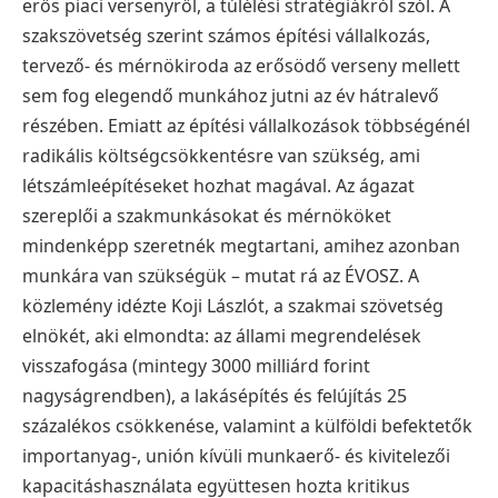
erős piaci versenyről, a túlélési stratégiákról szól. A
szakszövetség szerint számos építési vállalkozás,
tervező- és mérnökiroda az erősödő verseny mellett
sem fog elegendő munkához jutni az év hátralevő
részében. Emiatt az építési vállalkozások többségénél
radikális költségcsökkentésre van szükség, ami
létszámleépítéseket hozhat magával. Az ágazat
szereplői a szakmunkásokat és mérnököket
mindenképp szeretnék megtartani, amihez azonban
munkára van szükségük – mutat rá az ÉVOSZ.
A
közlemény idézte Koji Lászlót, a szakmai szövetség
elnökét, aki elmondta: az állami megrendelések
visszafogása (mintegy 3000 milliárd forint
nagyságrendben), a lakásépítés és felújítás 25
százalékos csökkenése, valamint a külföldi befektetők
importanyag-, unión kívüli munkaerő- és kivitelezői
kapacitáshasználata együttesen hozta kritikus