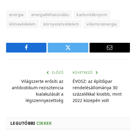
energia
energiafelhasználás
karbonlábnyom
klímavédelem
környezetvédelem
villamosenergia
Facebook
Twitter
E-
mail
cím
ELŐZŐ
KÖVETKEZŐ
Világszerte erősíti az
ÉVOSZ: az építőipar
antibiotikum-rezisztencia
rendelésállománya 30
kialakulását a
százalékkal kisebb, mint
légszennyezettség
2022 közepén volt
LEGUTÓBBI
CIKKEK