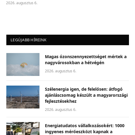
2026. augusztus 6.
LEGÚJABB HÍREINK
Magas ózonszennyezettséget mértek a
nagyvárosokban a hétvégén
2026. augusztus 6.
Szélenergia igen, de felelősen: átfogó
ajánláscsomag készült a magyarországi
fejlesztésekhez
2026. augusztus 6.
Energiatudatos vállalkozásokért: 1000
ingyenes mérőeszközt kapnak a