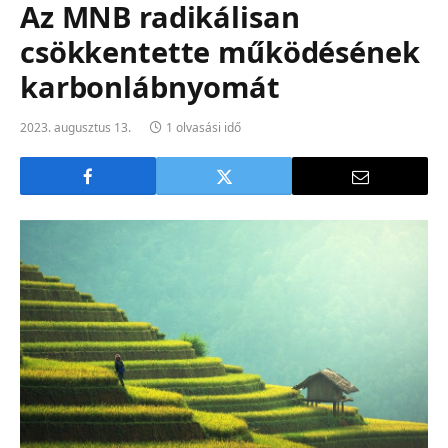
Az MNB radikálisan
csökkentette működésének
karbonlábnyomát
2023. augusztus 13.
1 olvasási idő