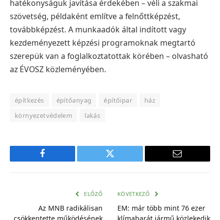
hatékonyságuk javítása érdekében – véli a szakmai
szövetség, példaként említve a felnőttképzést,
továbbképzést. A munkaadók által indított vagy
kezdeményezett képzési programoknak megtartó
szerepük van a foglalkoztatottak körében – olvasható
az ÉVOSZ közleményében.
építkezés
építőanyag
építőipar
ház
környezetvédelem
lakás
Facebook
Twitter
E-
mail
cím
ELŐZŐ
KÖVETKEZŐ
Az MNB radikálisan
EM: már több mint 76 ezer
csökkentette működésének
klímabarát jármű közlekedik