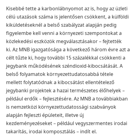
Kisebbé tette a karbonlábnyomot az is, hogy az üzleti
célú utazások száma is jelentősen csökkent, a külföldi
kiküldetéseknél a belső szabályzat alapján pedig
figyelembe kell venni a környezeti szempontokat a
közlekedési eszközök megválasztásakor – fejtették
ki.
Az MNB igazgatósága a következő három évre azt a
célt tűzte ki, hogy további 15 százalékkal csökkenti a
jegybank működésének széndioxid-kibocsátását. A
belső folyamatok környezettudatosabbá tétele
mellett folytatódnak a kibocsátást ellentételező
jegybanki projektek a hazai természetes élőhelyek –
például erdők – fejlesztésére. Az MNB a továbbiakban
is nemzetközi környezettudatossági szabványok
alapján fejleszti épületeit, illetve új
kezdeményezéseket – például vegyszermentes irodai
takarítás, irodai komposztálás – indít el.