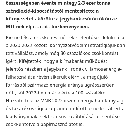
összességében évente mintegy 2-3 ezer tonna
széndioxid-kibocsátástól mentesítette a
környezetet - közölte a jegybank csütörtökön az
MTI-nek eljuttatott közleményében.
Kiemelték: a csökkenés mértéke jelentősen felülmúlja
a 2020-2022 közötti környezetvédelmi stratégiájukban
tett vállalást, amely még 30 százalékos csökkentést
ígért. Kifejtették, hogy a klímabarát működést
jelentős részben a jegybanki irodák villamosenergia-
felhasználása révén sikerült elérni, a megújuló
forrásból származó energia aránya ugrásszerűen
nőtt, sőt 2022-ben már elérte a 100 százalékot.
Hozzátették: az MNB 2022 őszén energiahatékonysági
és takarékossági programot indított, emellett áttért a
kiadványainak elektronikus továbbítására jelentősen
csökkentetve a papírhasználatot is.