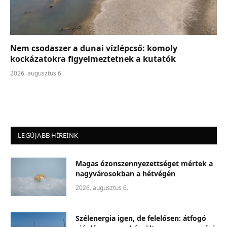
Nem csodaszer a dunai vízlépcső: komoly
kockázatokra figyelmeztetnek a kutatók
2026. augusztus 6.
LEGÚJABB HÍREINK
Magas ózonszennyezettséget mértek a
nagyvárosokban a hétvégén
2026. augusztus 6.
Szélenergia igen, de felelősen: átfogó