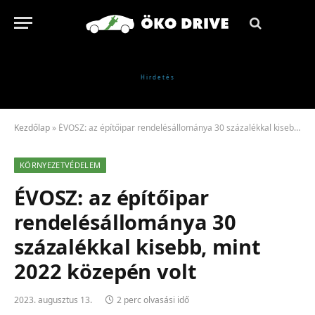
Kezdőlap
»
ÉVOSZ: az építőipar rendelésállománya 30 százalékkal kisebb, mint 2022 közepén volt
KÖRNYEZETVÉDELEM
ÉVOSZ: az építőipar
rendelésállománya 30
százalékkal kisebb, mint
2022 közepén volt
2023. augusztus 13.
2 perc olvasási idő