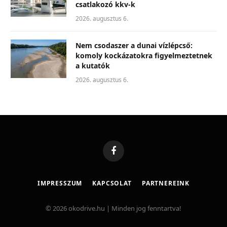
csatlakozó kkv-k
2026. augusztus 6.
Nem csodaszer a dunai vízlépcső:
komoly kockázatokra figyelmeztetnek
a kutatók
2026. augusztus 6.
Facebook
IMPRESSZUM
KAPCSOLAT
PARTNEREINK
© 2026 okodrive.hu | Minden jog fenntartva!