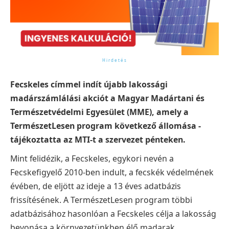
Fecskeles címmel indít újabb lakossági
madárszámlálási akciót a Magyar Madártani és
Természetvédelmi Egyesület (MME), amely a
TermészetLesen program következő állomása -
tájékoztatta az MTI-t a szervezet pénteken.
Mint felidézik, a Fecskeles, egykori nevén a
Fecskefigyelő 2010-ben indult, a fecskék védelmének
évében, de eljött az ideje a 13 éves adatbázis
frissítésének. A TermészetLesen program többi
adatbázisához hasonlóan a Fecskeles célja a lakosság
bevonása a környezetünkben élő madarak