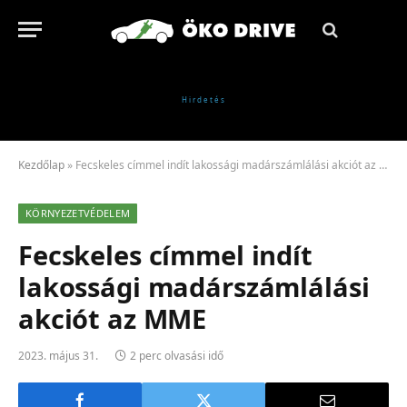
Kezdőlap
»
Fecskeles címmel indít lakossági madárszámlálási akciót az MME
KÖRNYEZETVÉDELEM
Fecskeles címmel indít
lakossági madárszámlálási
akciót az MME
2023. május 31.
2 perc olvasási idő