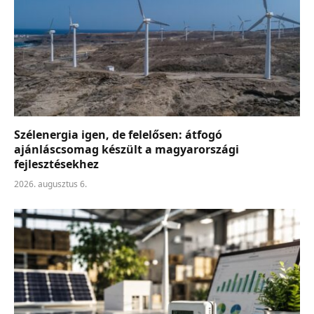
Szélenergia igen, de felelősen: átfogó
ajánláscsomag készült a magyarországi
fejlesztésekhez
2026. augusztus 6.