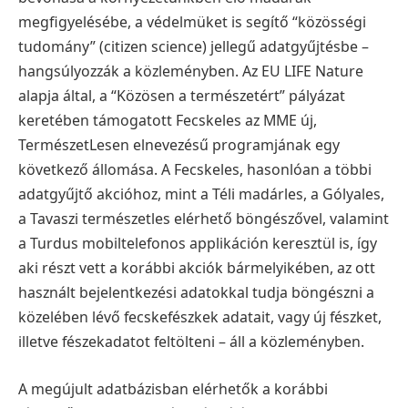
megfigyelésébe, a védelmüket is segítő “közösségi
tudomány” (citizen science) jellegű adatgyűjtésbe –
hangsúlyozzák a közleményben. Az EU LIFE Nature
alapja által, a “Közösen a természetért” pályázat
keretében támogatott Fecskeles az MME új,
TermészetLesen elnevezésű programjának egy
következő állomása. A Fecskeles, hasonlóan a többi
adatgyűjtő akcióhoz, mint a Téli madárles, a Gólyales,
a Tavaszi természetles elérhető böngészővel, valamint
a Turdus mobiltelefonos applikáción keresztül is, így
aki részt vett a korábbi akciók bármelyikében, az ott
használt bejelentkezési adatokkal tudja böngészni a
közelében lévő fecskefészkek adatait, vagy új fészket,
illetve fészekadatot feltölteni – áll a közleményben.
A megújult adatbázisban elérhetők a korábbi