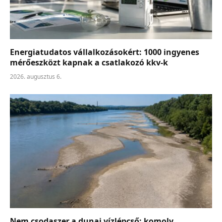
Energiatudatos vállalkozásokért: 1000 ingyenes
mérőeszközt kapnak a csatlakozó kkv-k
2026. augusztus 6.
Nem csodaszer a dunai vízlépcső: komoly