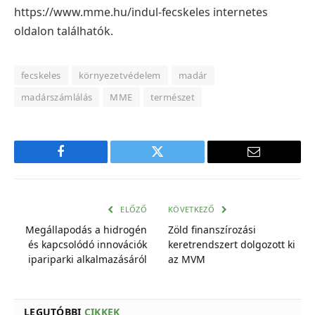
https://www.mme.hu/indul-fecskeles internetes
oldalon találhatók.
fecskeles
környezetvédelem
madár
madárszámlálás
MME
természet
Facebook
Twitter
E-
mail
cím
ELŐZŐ
KÖVETKEZŐ
Megállapodás a hidrogén
Zöld finanszírozási
és kapcsolódó innovációk
keretrendszert dolgozott ki
ipariparki alkalmazásáról
az MVM
LEGUTÓBBI
CIKKEK