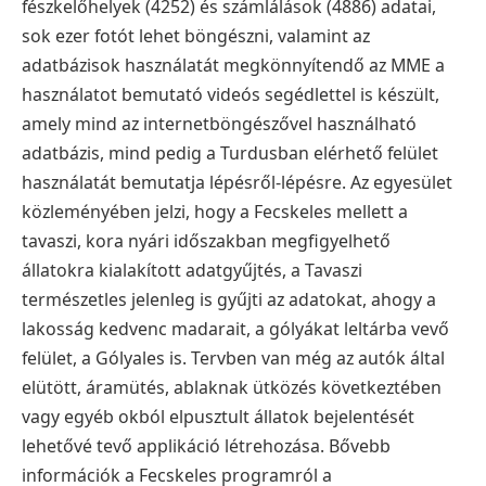
fészkelőhelyek (4252) és számlálások (4886) adatai,
sok ezer fotót lehet böngészni, valamint az
adatbázisok használatát megkönnyítendő az MME a
használatot bemutató videós segédlettel is készült,
amely mind az internetböngészővel használható
adatbázis, mind pedig a Turdusban elérhető felület
használatát bemutatja lépésről-lépésre.
Az egyesület
közleményében jelzi, hogy a Fecskeles mellett a
tavaszi, kora nyári időszakban megfigyelhető
állatokra kialakított adatgyűjtés, a Tavaszi
természetles jelenleg is gyűjti az adatokat, ahogy a
lakosság kedvenc madarait, a gólyákat leltárba vevő
felület, a Gólyales is. Tervben van még az autók által
elütött, áramütés, ablaknak ütközés következtében
vagy egyéb okból elpusztult állatok bejelentését
lehetővé tevő applikáció létrehozása.
Bővebb
információk a Fecskeles programról a