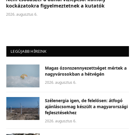
kockázatokra figyelmeztetnek a kutatók
2026. augusztus 6.
LEGÚJABB HÍREINK
Magas ózonszennyezettséget mértek a
nagyvárosokban a hétvégén
2026. augusztus 6.
Szélenergia igen, de felelősen: átfogó
ajánláscsomag készült a magyarországi
fejlesztésekhez
2026. augusztus 6.