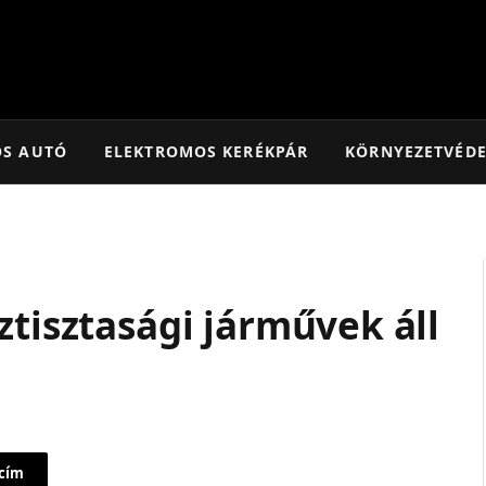
OS AUTÓ
ELEKTROMOS KERÉKPÁR
KÖRNYEZETVÉD
a
ztisztasági járművek áll
 cím