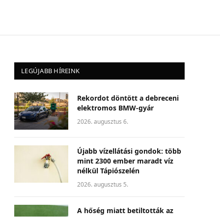
LEGÚJABB HÍREINK
Rekordot döntött a debreceni
elektromos BMW-gyár
2026. augusztus 6.
Újabb vízellátási gondok: több
mint 2300 ember maradt víz
nélkül Tápiószelén
2026. augusztus 5.
A hőség miatt betiltották az