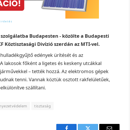
l szolgálatba Budapesten - közölte a Budapesti
öztisztasági Divízió szerdán az MTI-vel.
 hulladékgyűjtő edények ürítését és az
. A lakosok főként a ligetes és keskeny utcákkal
j járművekkel – tették hozzá. Az elektromos gépek
tudnak tenni. Vannak köztük osztott rakfelületűek,
lkülönítve szállítani.
nyezetvédelem
tisztaság