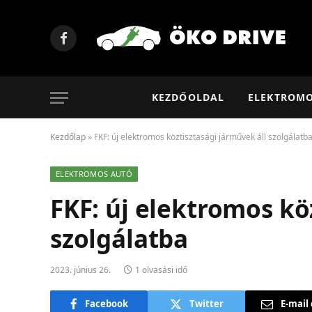
Facebook
KEZDŐOLDAL
ELEKTROM
Kezdőlap
»
FKF: új elektromos köztisztasági járművek áll szolgálatb
ELEKTROMOS AUTÓ
FKF: új elektromos kö
szolgálatba
2023. június 26.
1 olvasási idő
Facebook
Twitter
E-mail