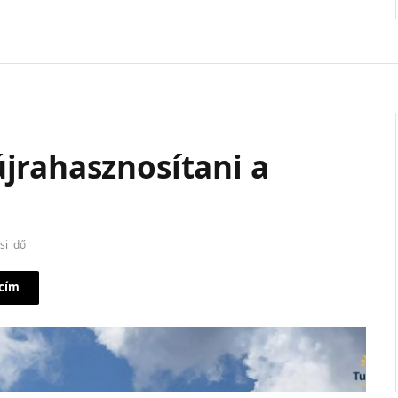
jrahasznosítani a
si idő
 cím