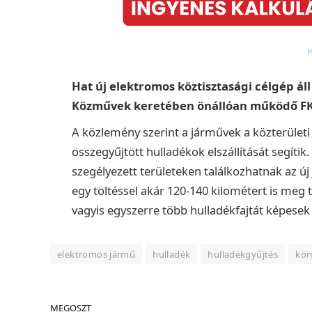
Hat új elektromos köztisztasági célgép ál
Közművek keretében önállóan működő FKF K
A közlemény szerint a járművek a közterületi
összegyűjtött hulladékok elszállítását segítik
szegélyezett területeken találkozhatnak az ú
egy töltéssel akár 120-140 kilométert is meg 
vagyis egyszerre több hulladékfajtát képesek e
elektromos jármű
hulladék
hulladékgyűjtés
kör
MEGOSZT