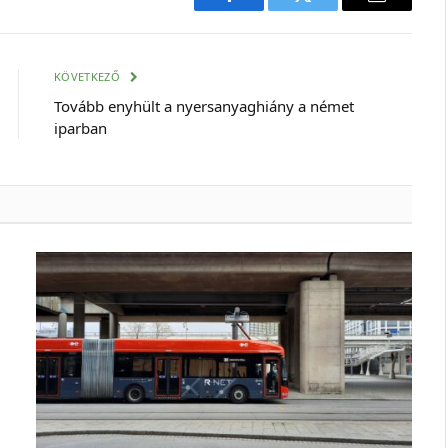
Facebook
Twitter
E-
mail
cím
KÖVETKEZŐ
Tovább enyhült a nyersanyaghiány a német
iparban