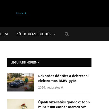
ELEM
ZÖLD KÖZLEKEDÉS
LEGÚJABB HÍREINK
Rekordot döntött a debreceni
elektromos BMW-gyár
2026. augusztus 6.
Újabb vízellátási gondok: több
mint 2300 ember maradt víz