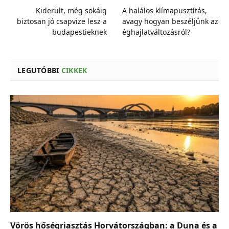
Kiderült, még sokáig
A halálos klímapusztítás,
biztosan jó csapvize lesz a
avagy hogyan beszéljünk az
budapestieknek
éghajlatváltozásról?
LEGUTÓBBI
CIKKEK
Vörös hőségriasztás Horvátországban: a Duna és a