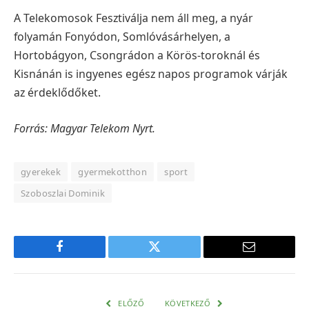
A Telekomosok Fesztiválja nem áll meg, a nyár
folyamán Fonyódon, Somlóvásárhelyen, a
Hortobágyon, Csongrádon a Körös-toroknál és
Kisnánán is ingyenes egész napos programok várják
az érdeklődőket.
Forrás: Magyar Telekom Nyrt.
gyerekek
gyermekotthon
sport
Szoboszlai Dominik
Facebook
Twitter
E-
mail
cím
ELŐZŐ
KÖVETKEZŐ