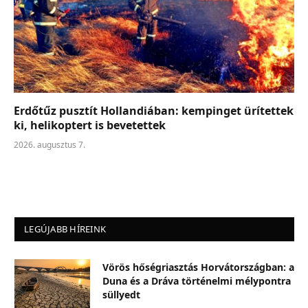
Erdőtűz pusztít Hollandiában: kempinget ürítettek
ki, helikoptert is bevetettek
2026. augusztus 7.
LEGÚJABB HÍREINK
Vörös hőségriasztás Horvátországban: a
Duna és a Dráva történelmi mélypontra
süllyedt