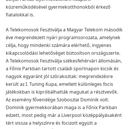
közreműködésével gyermekotthonokból érkező
fiatalokkal is.
A Telekomosok Fesztiválja a Magyar Telekom második
éve megrendezett nyári programsorozata, amelynek
célja, hogy mindenki számára elérhető, ingyenes
kikapcsolódási lehetőséget biztosítson országszerte.
A Telekomosok Fesztiválja székesfehérvári állomásán,
a Főnix Parkban tartott családi sportnapon kicsik és
nagyok egyaránt jól szórakoztak: megrendezésre
került az I. Tuning Kupa, emellett különleges focis
játékokban is kipróbálhatták magukat a résztvevők.
Az esemény fővendége Szoboszlai Dominik volt.
Dominik gyermekkorában maga is a Főnix Parkban
edzett, most pedig már a Liverpool középpályásaként
tért vissza a helyszínre és focizott együtt a