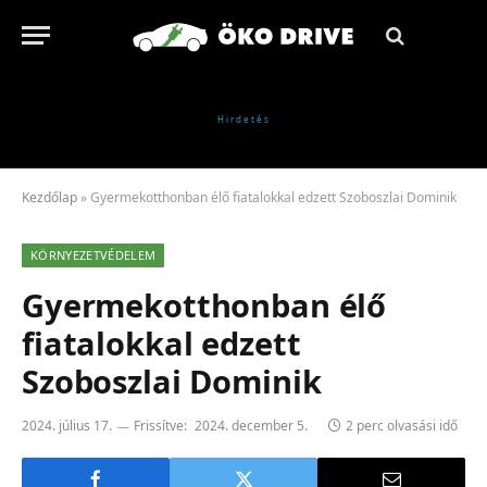
Kezdőlap
»
Gyermekotthonban élő fiatalokkal edzett Szoboszlai Dominik
KÖRNYEZETVÉDELEM
Gyermekotthonban élő
fiatalokkal edzett
Szoboszlai Dominik
2024. július 17.
Frissítve:
2024. december 5.
2 perc olvasási idő