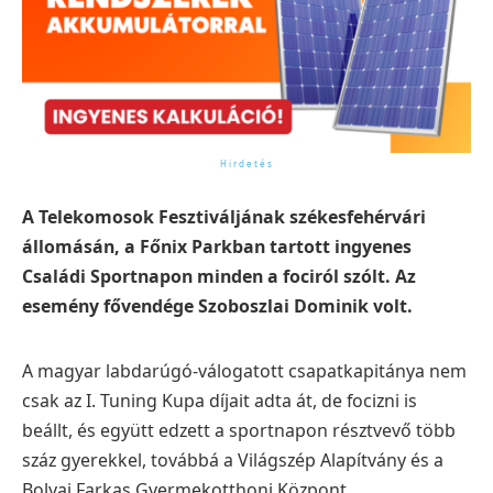
A Telekomosok Fesztiváljának székesfehérvári
állomásán, a Főnix Parkban tartott ingyenes
Családi Sportnapon minden a fociról szólt. Az
esemény fővendége Szoboszlai Dominik volt.
A magyar labdarúgó-válogatott csapatkapitánya nem
csak az I. Tuning Kupa díjait adta át, de focizni is
beállt, és együtt edzett a sportnapon résztvevő több
száz gyerekkel, továbbá a Világszép Alapítvány és a
Bolyai Farkas Gyermekotthoni Központ