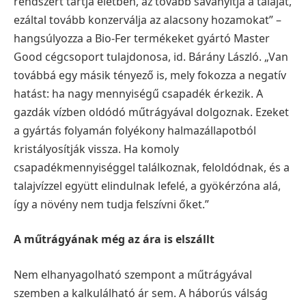
rendszert tartja életben, az tovább savanyítja a
talaját,
ezáltal tovább konzerválja az alacsony hozamokat” –
hangsúlyozza a Bio-Fer termékeket
gyártó Master
Good cégcsoport tulajdonosa, id. Bárány László. „Van
továbbá egy másik tényező is,
mely fokozza a negatív
hatást: ha nagy mennyiségű csapadék érkezik. A
gazdák vízben oldódó
műtrágyával dolgoznak. Ezeket
a gyártás folyamán folyékony halmazállapotból
kristályosítják vissza.
Ha komoly
csapadékmennyiséggel találkoznak, feloldódnak, és a
talajvízzel együtt elindulnak lefelé, a
gyökérzóna alá,
így a növény nem tudja felszívni őket.”
A műtrágyának még az ára is elszállt
Nem elhanyagolható szempont a műtrágyával
szemben a kalkulálható ár sem. A háborús válság