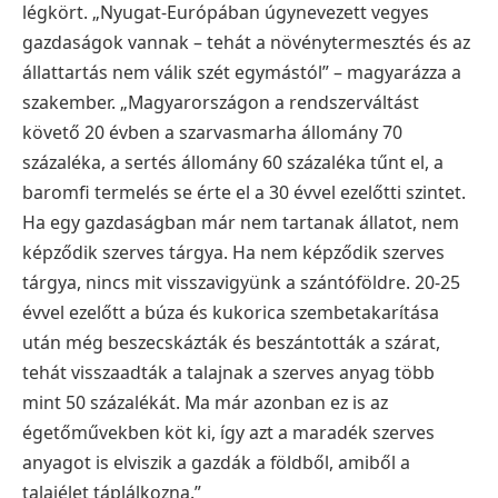
légkört.
„Nyugat-Európában úgynevezett vegyes
gazdaságok vannak – tehát a növénytermesztés és az
állattartás nem válik szét egymástól” – magyarázza a
szakember. „Magyarországon a rendszerváltást
követő 20 évben a szarvasmarha állomány 70
százaléka, a sertés állomány 60 százaléka tűnt el, a
baromfi termelés se érte el a 30 évvel ezelőtti szintet.
Ha egy gazdaságban már nem tartanak állatot,
nem
képződik szerves tárgya. Ha nem képződik szerves
tárgya, nincs mit visszavigyünk a szántóföldre.
20-25
évvel ezelőtt a búza és kukorica szembetakarítása
után még beszecskázták és beszántották a
szárat,
tehát visszaadták a talajnak a szerves anyag több
mint 50 százalékát. Ma már azonban ez is
az
égetőművekben köt ki, így azt a maradék szerves
anyagot is elviszik a gazdák a földből, amiből a
talajélet táplálkozna.”