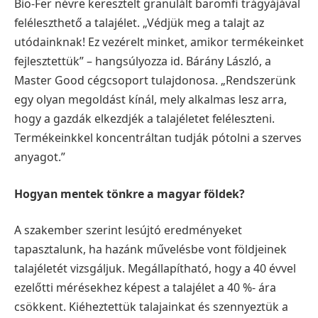
Bio-Fer névre keresztelt granulált baromfi trágyájával
feléleszthető a talajélet.
„Védjük meg a talajt az
utódainknak! Ez vezérelt minket, amikor termékeinket
fejlesztettük” –
hangsúlyozza id. Bárány László, a
Master Good cégcsoport tulajdonosa. „Rendszerünk
egy olyan
megoldást kínál, mely alkalmas lesz arra,
hogy a gazdák elkezdjék a talajéletet feléleszteni.
Termékeinkkel koncentráltan tudják pótolni a szerves
anyagot.”
Hogyan mentek tönkre a magyar földek?
A szakember szerint lesújtó eredményeket
tapasztalunk, ha hazánk művelésbe vont földjeinek
talajéletét vizsgáljuk. Megállapítható, hogy a 40 évvel
ezelőtti mérésekhez képest a talajélet a 40 %-
ára
csökkent. Kiéheztettük talajainkat és szennyeztük a