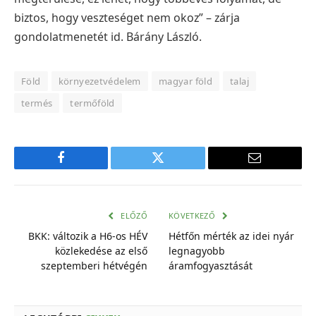
biztos, hogy veszteséget nem okoz” – zárja
gondolatmenetét id. Bárány László.
Föld
környezetvédelem
magyar föld
talaj
termés
termőföld
Facebook
Twitter
E-
mail
cím
ELŐZŐ
KÖVETKEZŐ
BKK: változik a H6-os HÉV
Hétfőn mérték az idei nyár
közlekedése az első
legnagyobb
szeptemberi hétvégén
áramfogyasztását