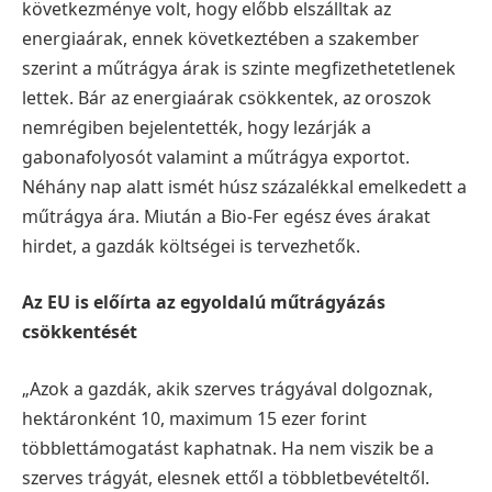
következménye volt, hogy előbb elszálltak az
energiaárak, ennek következtében a szakember
szerint
a műtrágya árak is szinte megfizethetetlenek
lettek. Bár az energiaárak csökkentek, az oroszok
nemrégiben bejelentették, hogy lezárják a
gabonafolyosót valamint a műtrágya exportot.
Néhány
nap alatt ismét húsz százalékkal emelkedett a
műtrágya ára. Miután a Bio-Fer egész éves árakat
hirdet, a gazdák költségei is tervezhetők.
Az EU is előírta az egyoldalú műtrágyázás
csökkentését
„Azok a gazdák, akik szerves trágyával dolgoznak,
hektáronként 10, maximum 15 ezer forint
többlettámogatást kaphatnak. Ha nem viszik be a
szerves trágyát, elesnek ettől a többletbevételtől.