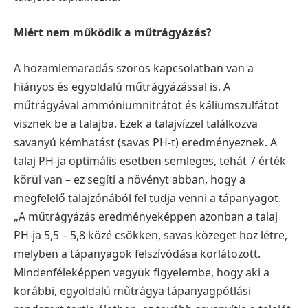
Miért nem működik a műtrágyázás?
A hozamlemaradás szoros kapcsolatban van a
hiányos és egyoldalú műtrágyázással is.
A
műtrágyával ammóniumnitrátot és káliumszulfátot
visznek be a talajba. Ezek a talajvízzel találkozva
savanyú kémhatást (savas PH-t) eredményeznek. A
talaj PH-ja optimális esetben semleges, tehát 7
érték
körül van – ez segíti a növényt abban, hogy a
megfelelő talajzónából fel tudja venni a
tápanyagot.
„A műtrágyázás eredményeképpen azonban a talaj
PH-ja 5,5 – 5,8 közé csökken, savas közeget hoz
létre,
melyben a tápanyagok felszívódása korlátozott.
Mindenféleképpen vegyük figyelembe, hogy aki
a
korábbi, egyoldalú műtrágya tápanyagpótlási