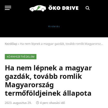
Kezdőlap
»
Ha nem lépnek a magyar gazdák, tovább romlik Magyarország termőföldjeinek állapota
KÖRNYEZETVÉDELEM
Ha nem lépnek a magyar
gazdák, tovább romlik
Magyarország
termőföldjeinek állapota
2023. augusztus 29.
4 perc olvasási idő