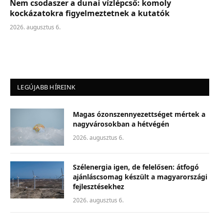
Nem csodaszer a dunai vízlépcső: komoly
kockázatokra figyelmeztetnek a kutatók
2026. augusztus 6.
LEGÚJABB HÍREINK
Magas ózonszennyezettséget mértek a
nagyvárosokban a hétvégén
2026. augusztus 6.
Szélenergia igen, de felelősen: átfogó
ajánláscsomag készült a magyarországi
fejlesztésekhez
2026. augusztus 6.