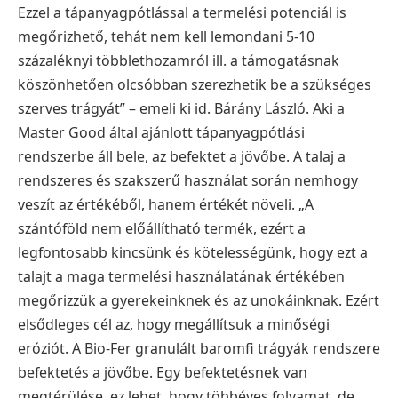
Ezzel a tápanyagpótlással a termelési potenciál is
megőrizhető, tehát nem kell lemondani 5-10
százaléknyi többlethozamról ill. a támogatásnak
köszönhetően olcsóbban szerezhetik be a szükséges
szerves trágyát” – emeli ki id. Bárány László.
Aki a
Master Good által ajánlott tápanyagpótlási
rendszerbe áll bele, az befektet a jövőbe. A talaj a
rendszeres és szakszerű használat során nemhogy
veszít az értékéből, hanem értékét növeli.
„A
szántóföld nem előállítható termék, ezért a
legfontosabb kincsünk és kötelességünk, hogy ezt a
talajt a maga termelési használatának értékében
megőrizzük a gyerekeinknek és az unokáinknak.
Ezért
elsődleges cél az, hogy megállítsuk a minőségi
eróziót. A Bio-Fer granulált baromfi trágyák
rendszere
befektetés a jövőbe. Egy befektetésnek van
megtérülése, ez lehet, hogy többéves folyamat,
de