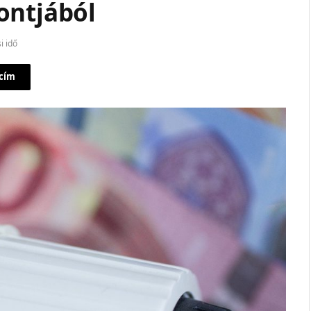
ontjából
i idő
 cím