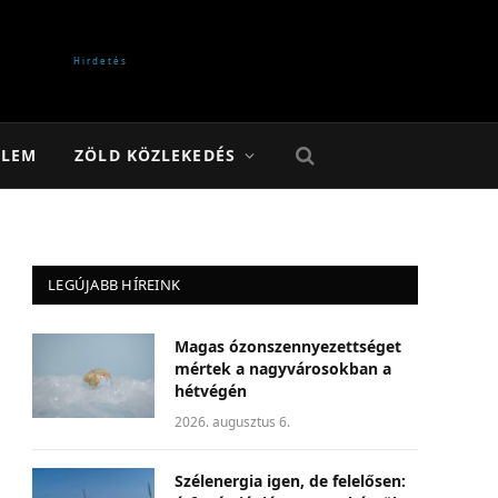
ELEM
ZÖLD KÖZLEKEDÉS
LEGÚJABB HÍREINK
Magas ózonszennyezettséget
mértek a nagyvárosokban a
hétvégén
2026. augusztus 6.
Szélenergia igen, de felelősen: