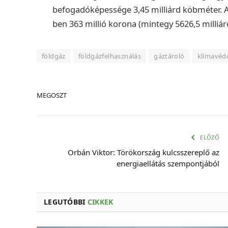
befogadóképessége 3,45 milliárd köbméter. 
ben 363 millió korona (mintegy 5626,5 milliárd 
földgáz
földgázfelhasználás
gáztároló
klímavéd
MEGOSZT
ELŐZŐ
Orbán Viktor: Törökország kulcsszereplő az
energiaellátás szempontjából
LEGUTÓBBI
CIKKEK