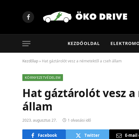
Facebook
KEZDŐOLDAL
ELEKTROM
Kezdőlap
»
Hat gáztárolót vesz a németektől a cseh állam
KÖRNYEZETVÉDELEM
Hat gáztárolót vesz a
állam
2023. augusztus 27.
1 olvasási idő
Facebook
Twitter
E-mail