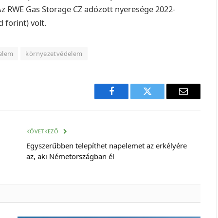
Az RWE Gas Storage CZ adózott nyeresége 2022-
forint) volt.
elem
környezetvédelem
Facebook
Twitter
E-
mail
cím
KÖVETKEZŐ
Egyszerűbben telepíthet napelemet az erkélyére
az, aki Németországban él