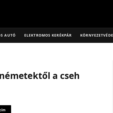
OS AUTÓ
ELEKTROMOS KERÉKPÁR
KÖRNYEZETVÉD
 németektől a cseh
 cím