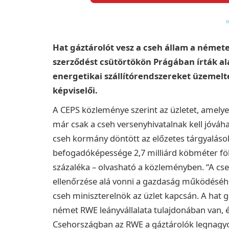
Hat gáztárolót vesz a cseh állam a németek
szerződést csütörtökön Prágában írták alá
energetikai szállítórendszereket üzemelt
képviselői.
A CEPS közleménye szerint az üzletet, amelyet
már csak a cseh versenyhivatalnak kell jóváh
cseh kormány döntött az előzetes tárgyalások 
befogadóképessége 2,7 milliárd köbméter föl
százaléka – olvasható a közleményben. “A c
ellenőrzése alá vonni a gazdaság működéséhez
cseh miniszterelnök az üzlet kapcsán. A hat 
német RWE leányvállalata tulajdonában van, 
Csehországban az RWE a gáztárolók legnagyob