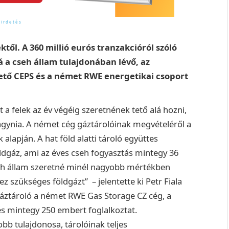
től. A 360 millió eurós tranzakcióról szóló
 a cseh állam tulajdonában lévő, az
ető CEPS és a német RWE energetikai csoport
 a felek az év végéig szeretnének tető alá hozni,
agynia. A német cég gáztárolóinak megvételéről a
alapján. A hat föld alatti tároló együttes
dgáz, ami az éves cseh fogyasztás mintegy 36
seh állam szeretné minél nagyobb mértékben
 szükséges földgázt” – jelentette ki Petr Fiala
gáztároló a német RWE Gas Storage CZ cég, a
és mintegy 250 embert foglalkoztat.
b tulajdonosa, tárolóinak teljes