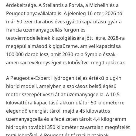
érdekeltsége. A Stellantis a Forvia, a Michelin és a
Peugeot anyavállalata is.
A jelenleg 16 ezer, 2026-tól
már 50 ezer darabos éves gyártókapacitású gyár a
francia üzemanyagcellás furgon és
testvérmodelleinek kiszolgálására jött létre. 2028-ra
megépül a második gigaüzeme, amivel kapacitása
100 000 darab lesz, amit 2030-ra a Symbio észak-
amerikai tevékenységeit is kibővítve megdupláznak.
A Peugeot e-Expert Hydrogen teljes értékű plug-in
hibrid modell, amelyben a szokásos belső égésű
motor szerepét veszi át az üzemanyagcella. A 10,5
kilowattóra kapacitású akkumulátor 50 kilométerre
elegendő energiát tárol, majd a 45 kilowattos
üzemanyagcella és a fedélzeten tárolt 4,4 kilogramm
hidrogén további 350 kilométer zavartalan megtételét
teszi lehetővé.
A Peugeot és társvállalatainak