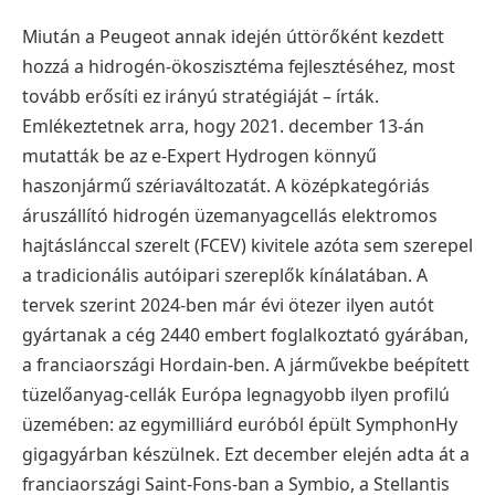
Miután a Peugeot annak idején úttörőként kezdett
hozzá a hidrogén-ökoszisztéma fejlesztéséhez, most
tovább erősíti ez irányú stratégiáját – írták.
Emlékeztetnek arra, hogy 2021. december 13-án
mutatták be az e-Expert Hydrogen könnyű
haszonjármű szériaváltozatát. A középkategóriás
áruszállító hidrogén üzemanyagcellás elektromos
hajtáslánccal szerelt (FCEV) kivitele azóta sem szerepel
a tradicionális autóipari szereplők kínálatában.
A
tervek szerint 2024-ben már évi ötezer ilyen autót
gyártanak a cég 2440 embert foglalkoztató gyárában,
a franciaországi Hordain-ben.
A járművekbe beépített
tüzelőanyag-cellák Európa legnagyobb ilyen profilú
üzemében: az egymilliárd euróból épült SymphonHy
gigagyárban készülnek. Ezt december elején adta át a
franciaországi Saint-Fons-ban a Symbio, a Stellantis