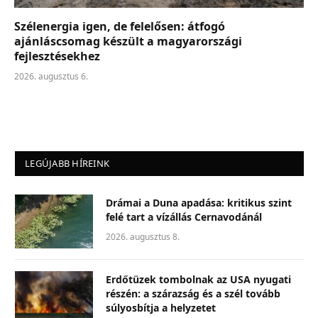
Szélenergia igen, de felelősen: átfogó
ajánláscsomag készült a magyarországi
fejlesztésekhez
2026. augusztus 6.
LEGÚJABB HÍREINK
Drámai a Duna apadása: kritikus szint
felé tart a vízállás Cernavodánál
2026. augusztus 8.
Erdőtüzek tombolnak az USA nyugati
részén: a szárazság és a szél tovább
súlyosbítja a helyzetet