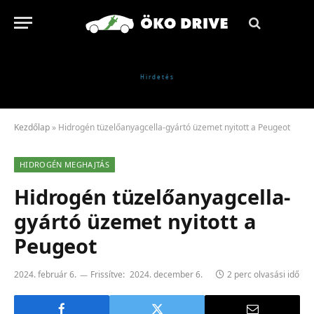
Kezdőlap
»
Hidrogén tüzelőanyagcella-gyártó üzemet nyitott a Peugeot
HIDROGÉN MEGHAJTÁS
Hidrogén tüzelőanyagcella-
gyártó üzemet nyitott a
Peugeot
2024. február 6.
Frissítve:
2024. december 6.
2 perc olvasási idő