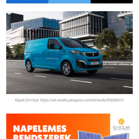
Képek forrása: https://uk-media.peugeot.com/en/node/90086631