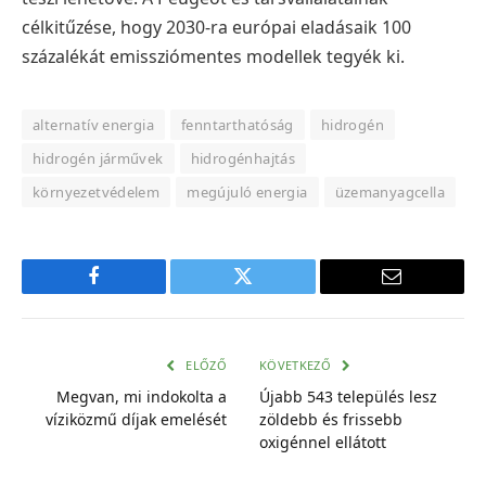
célkitűzése, hogy 2030-ra európai eladásaik 100
százalékát emissziómentes modellek tegyék ki.
alternatív energia
fenntarthatóság
hidrogén
hidrogén járművek
hidrogénhajtás
környezetvédelem
megújuló energia
üzemanyagcella
Facebook
Twitter
E-
mail
cím
ELŐZŐ
KÖVETKEZŐ
Megvan, mi indokolta a
Újabb 543 település lesz
víziközmű díjak emelését
zöldebb és frissebb
oxigénnel ellátott