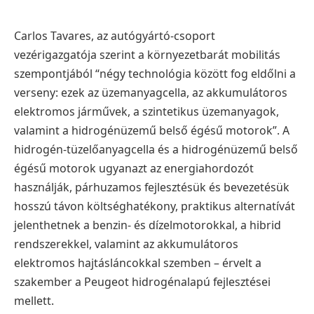
Carlos Tavares, az autógyártó-csoport
vezérigazgatója szerint a környezetbarát mobilitás
szempontjából “négy technológia között fog eldőlni a
verseny: ezek az üzemanyagcella, az akkumulátoros
elektromos járművek, a szintetikus üzemanyagok,
valamint a hidrogénüzemű belső égésű motorok”. A
hidrogén-tüzelőanyagcella és a hidrogénüzemű belső
égésű motorok ugyanazt az energiahordozót
használják, párhuzamos fejlesztésük és bevezetésük
hosszú távon költséghatékony, praktikus alternatívát
jelenthetnek a benzin- és dízelmotorokkal, a hibrid
rendszerekkel, valamint az akkumulátoros
elektromos hajtásláncokkal szemben – érvelt a
szakember a Peugeot hidrogénalapú fejlesztései
mellett.