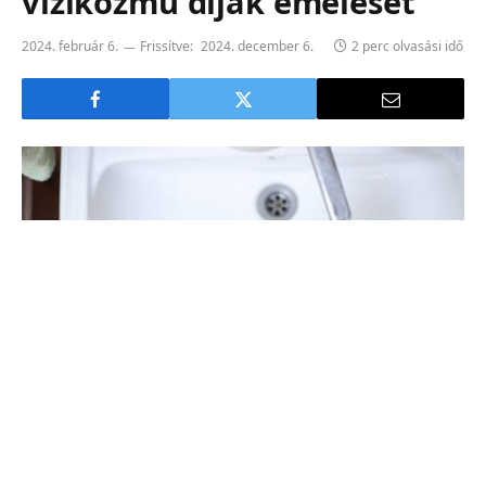
víziközmű díjak emelését
2024. február 6.
Frissítve:
2024. december 6.
2 perc olvasási idő