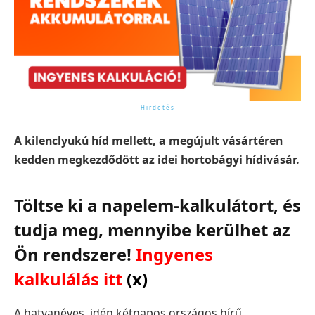
A kilenclyukú híd mellett, a megújult vásártéren
kedden megkezdődött az idei hortobágyi hídivásár.
Töltse ki a napelem-kalkulátort, és
tudja meg, mennyibe kerülhet az
Ön rendszere!
Ingyenes
kalkulálás itt
(x)
A hatvanéves, idén kétnapos országos hírű