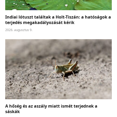
Indiai lótuszt találtak a Holt-Tiszán: a hatóságok a
terjedés megakadályozását kérik
2026. augusztus 9.
A hőség és az aszály miatt ismét terjednek a
sáskák