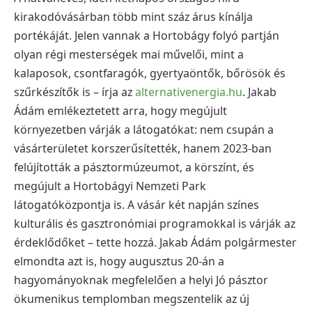
kirakodóvásárban több mint száz árus kínálja
portékáját. Jelen vannak a Hortobágy folyó partján
olyan régi mesterségek mai művelői, mint a
kalaposok, csontfaragók, gyertyaöntők, bőrösök és
szűrkészítők is – írja az
alternativenergia.hu
. Jakab
Ádám emlékeztetett arra, hogy megújult
környezetben várják a látogatókat: nem csupán a
vásárterületet korszerűsítették, hanem 2023-ban
felújították a pásztormúzeumot, a körszínt, és
megújult a Hortobágyi Nemzeti Park
látogatóközpontja is. A vásár két napján színes
kulturális és gasztronómiai programokkal is várják az
érdeklődőket – tette hozzá. Jakab Ádám polgármester
elmondta azt is, hogy augusztus 20-án a
hagyományoknak megfelelően a helyi Jó pásztor
ökumenikus templomban megszentelik az új