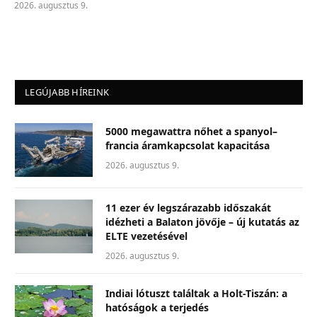
2026. augusztus 9.
LEGÚJABB HÍREINK
5000 megawattra nőhet a spanyol–
francia áramkapcsolat kapacitása
2026. augusztus 9.
11 ezer év legszárazabb időszakát
idézheti a Balaton jövője – új kutatás az
ELTE vezetésével
2026. augusztus 9.
Indiai lótuszt találtak a Holt-Tiszán: a
hatóságok a terjedés