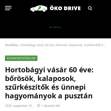
Kezdőlap
»
Hortobágyi vásár 60 éve: bőrösök, kalaposok, szűrkészítők és ünnepi hagyományok a pusztán
KÖRNYEZETVÉDELEM
Hortobágyi vásár 60 éve:
bőrösök, kalaposok,
szűrkészítők és ünnepi
hagyományok a pusztán
2025. augusztus 19.
1 olvasási idő