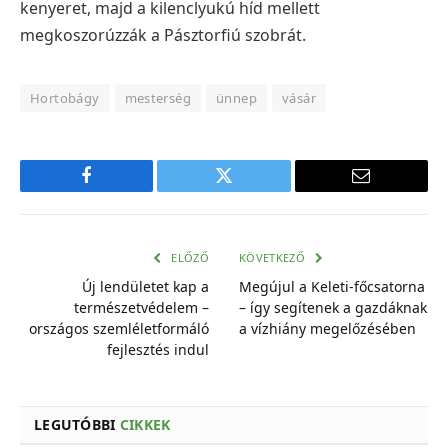
kenyeret, majd a kilenclyukú híd mellett
megkoszorúzzák a Pásztorfiú szobrát.
Hortobágy
mesterség
ünnep
vásár
Facebook
Twitter
E-
mail
cím
ELŐZŐ
KÖVETKEZŐ
Új lendületet kap a
Megújul a Keleti-főcsatorna
természetvédelem –
– így segítenek a gazdáknak
országos szemléletformáló
a vízhiány megelőzésében
fejlesztés indul
LEGUTÓBBI
CIKKEK