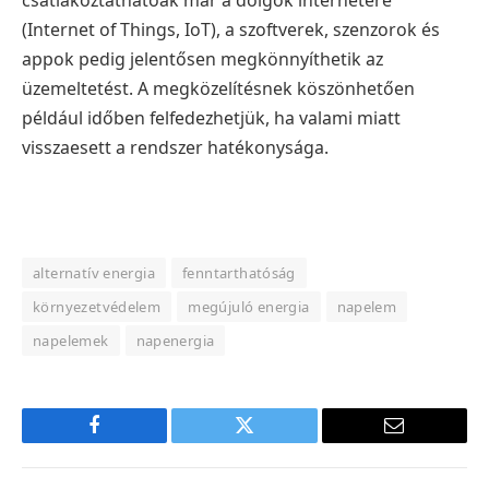
csatlakoztathatóak már a dolgok internetére
(Internet of Things, IoT), a szoftverek, szenzorok és
appok pedig jelentősen megkönnyíthetik az
üzemeltetést. A megközelítésnek köszönhetően
például időben felfedezhetjük, ha valami miatt
visszaesett a rendszer hatékonysága.
alternatív energia
fenntarthatóság
környezetvédelem
megújuló energia
napelem
napelemek
napenergia
Facebook
Twitter
E-
mail