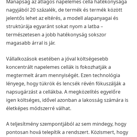
Manapság az átlagos napelemes cella hatékonysága
nagyjából 20 százalék, de termék és termék között
jelentős lehet az eltérés, a modell alapanyagai és
struktúrája egyaránt sokat nyom a latba –
természetesen a jobb hatékonyság sokszor
magasabb árral is jár.
Vállalkozások esetében a jóval költségesebb
koncentrált napelemes cellák is fokozhatják a
megtermelt áram mennyiségét. Ezen technológia
lényege, hogy tükrök és lencsék révén fókuszálják a
napsugárzást a cellákba. A megközelítés egyelőre
igen költséges, idővel azonban a lakosság számára is
életképes módszerré válhat.
A teljesítmény szempontjából az sem mindegy, hogy
pontosan hová telepítik a rendszert. Közismert, hogy