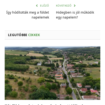
cím
ELŐZŐ
KÖVETKEZŐ
Így hódították meg a földet
Hidegben is jól működik
napelemek
egy napelem?
LEGUTÓBBI
CIKKEK