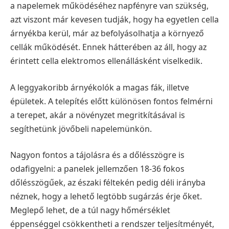
a napelemek működéséhez napfényre van szükség,
azt viszont már kevesen tudják, hogy ha egyetlen cella
árnyékba kerül, már az befolyásolhatja a környező
cellák működését. Ennek hátterében az áll, hogy az
érintett cella elektromos ellenállásként viselkedik.
A leggyakoribb árnyékolók a magas fák, illetve
épületek. A telepítés előtt különösen fontos felmérni
a terepet, akár a növényzet megritkításával is
segíthetünk jövőbeli napelemünkön.
Nagyon fontos a tájolásra és a dőlésszögre is
odafigyelni: a panelek jellemzően 18-36 fokos
dőlésszögűek, az északi féltekén pedig déli irányba
néznek, hogy a lehető legtöbb sugárzás érje őket.
Meglepő lehet, de a túl nagy hőmérséklet
éppenséggel csökkentheti a rendszer teljesítményét,