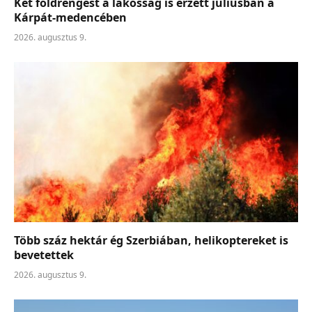
Két földrengést a lakosság is érzett júliusban a
Kárpát-medencében
2026. augusztus 9.
Több száz hektár ég Szerbiában, helikoptereket is
bevetettek
2026. augusztus 9.