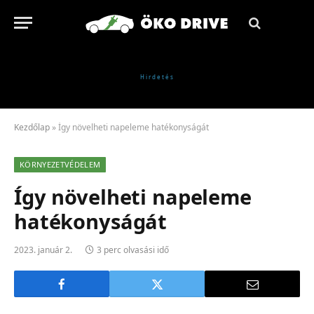
Kezdőlap
»
Így növelheti napeleme hatékonyságát
KÖRNYEZETVÉDELEM
Így növelheti napeleme
hatékonyságát
2023. január 2.
3 perc olvasási idő