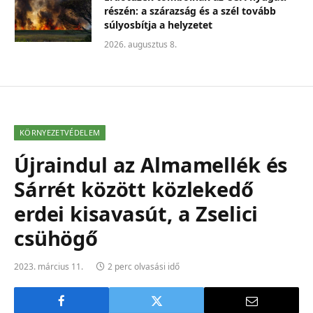
részén: a szárazság és a szél tovább
súlyosbítja a helyzetet
2026. augusztus 8.
KÖRNYEZETVÉDELEM
Újraindul az Almamellék és
Sárrét között közlekedő
erdei kisavasút, a Zselici
csühögő
2023. március 11.
2 perc olvasási idő