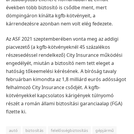
években több biztosító is csődbe ment, mert
dömpingáron kínálta kgfb-kötvényeit, a
kárrendezésre azonban nem volt elég fedezete.
Az ASF 2021 szeptemberében vonta meg az addigi
piacvezető (a kgfb-kötvényeknél 45 százalékos
részesedéssel rendelkező) City Insurance működési
engedélyét, miután a biztosító nem tett eleget a
hatóság tőkeemelési kérésének. A bíróság tavaly
februárban kimondta az 1,8 milliárd eurós adósságot
felhalmozó City Insurance csődjét. A kgfb-
kötvényekkel kapcsolatos kárigények túlnyomó
részét a román állami biztosítási garanciaalap (FGA)
fizette ki.
autó
biztosítás
felelősségbiztosítás
gépjármű