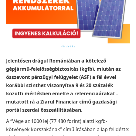
Jelentősen drágul Romániában a kötelező
gépjármű-felelősségbiztosítás (kgfb), miután az
összevont pénzügyi felügyelet (ASF) a fél évvel
korábbi szinthez viszonyítva 9 és 20 százalék
közötti mértékben emelte a referenciaárakat -
mutatott rá a Ziarul Financiar című gazdasági
portál szerdai összeállításában.
A “Vége az 1000 lej (77 480 forint) alatti kgfb-
kötvények korszakának” című írásában a lap felidézte: