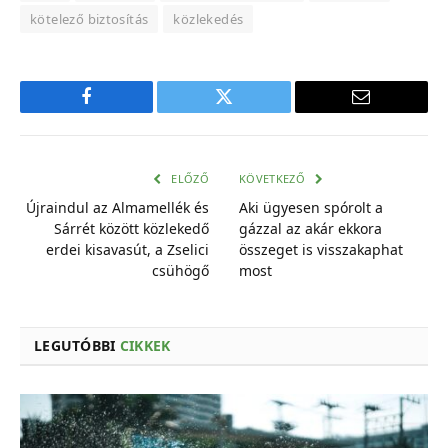
kötelező biztosítás
közlekedés
Facebook
Twitter
E-
mail
cím
ELŐZŐ
KÖVETKEZŐ
Újraindul az Almamellék és
Aki ügyesen spórolt a
Sárrét között közlekedő
gázzal az akár ekkora
erdei kisavasút, a Zselici
összeget is visszakaphat
csühögő
most
LEGUTÓBBI
CIKKEK