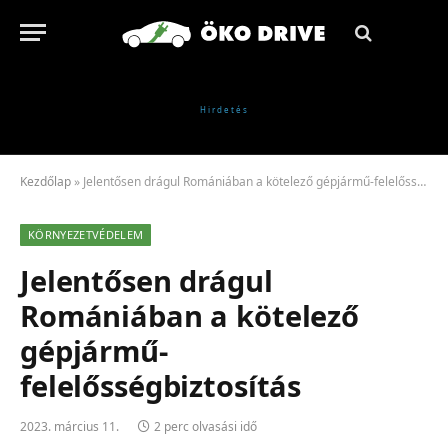
Kezdőlap
»
Jelentősen drágul Romániában a kötelező gépjármű-felelősségbiztosítás
KÖRNYEZETVÉDELEM
Jelentősen drágul
Romániában a kötelező
gépjármű-
felelősségbiztosítás
2023. március 11.
2 perc olvasási idő