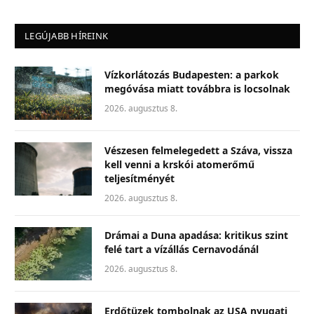
LEGÚJABB HÍREINK
Vízkorlátozás Budapesten: a parkok
megóvása miatt továbbra is locsolnak
2026. augusztus 8.
Vészesen felmelegedett a Száva, vissza
kell venni a krskói atomerőmű
teljesítményét
2026. augusztus 8.
Drámai a Duna apadása: kritikus szint
felé tart a vízállás Cernavodánál
2026. augusztus 8.
Erdőtüzek tombolnak az USA nyugati