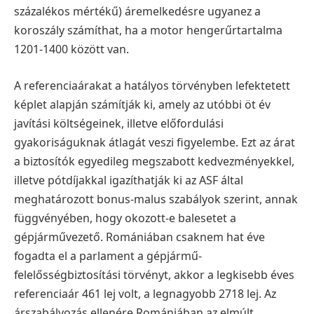
százalékos mértékű) áremelkedésre ugyanez a
koroszály számíthat, ha a motor hengerűrtartalma
1201-1400 között van.
A referenciaárakat a hatályos törvényben lefektetett
képlet alapján számítják ki, amely az utóbbi öt év
javítási költségeinek, illetve előfordulási
gyakoriságuknak átlagát veszi figyelembe. Ezt az árat
a biztosítók egyedileg megszabott kedvezményekkel,
illetve pótdíjakkal igazíthatják ki az ASF által
meghatározott bonus-malus szabályok szerint, annak
függvényében, hogy okozott-e balesetet a
gépjárművezető.
Romániában csaknem hat éve
fogadta el a parlament a gépjármű-
felelősségbiztosítási törvényt, akkor a legkisebb éves
referenciaár 461 lej volt, a legnagyobb 2718 lej.
Az
árszabályozás ellenére Romániában az elmúlt