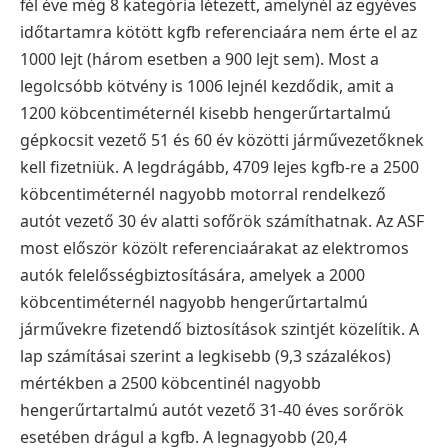
fél éve még 8 kategória létezett, amelynél az egyéves
időtartamra kötött kgfb referenciaára nem érte el az
1000 lejt (három esetben a 900 lejt sem). Most a
legolcsóbb kötvény is 1006 lejnél kezdődik, amit a
1200 köbcentiméternél kisebb hengerűrtartalmú
gépkocsit vezető 51 és 60 év közötti járművezetőknek
kell fizetniük. A legdrágább, 4709 lejes kgfb-re a 2500
köbcentiméternél nagyobb motorral rendelkező
autót vezető 30 év alatti sofőrök számíthatnak.
Az ASF
most először közölt referenciaárakat az elektromos
autók felelősségbiztosítására, amelyek a 2000
köbcentiméternél nagyobb hengerűrtartalmú
járművekre fizetendő biztosítások szintjét közelítik. A
lap számításai szerint a legkisebb (9,3 százalékos)
mértékben a 2500 köbcentinél nagyobb
hengerűrtartalmú autót vezető 31-40 éves sorőrök
esetében drágul a kgfb. A legnagyobb (20,4