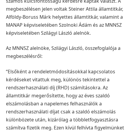
számos kulcsfontosságú kérdésre kaptak választ. A
megbeszélésen jelen voltak Steiner Attila államtitkár,
Alföldy-Boruss Márk helyettes államtitkár, valamint a
MANAP képviseletében Szolnoki Ádám és az MNNSZ
képviseletében Szilágyi László alelnök.
Az MNNSZ alelnöke, Szilágyi László, összefoglalója a
megbeszélésről:
“Elsőként a rendeletmódosításokkal kapcsolatos
kérdéseket vitattuk meg, különös tekintettel a
rendszerhasználati díj (RHD) számításokra. Az
államtitkár megerősítette, hogy az éves szaldó
elszámolásban a napelemes felhasználók a
rendszerhasználati díjat csak a szaldó elszámolás
különbözete után, kizárólag a többletfogyasztásra
számítva fizetik meg. Ezen kívül felhívta figyelmünket