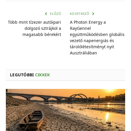
mail
cím
ELŐZŐ
KÖVETKEZŐ
Több mint tízezer autóipari
A Photon Energy a
dolgozó sztrájkol a
RayGennel
magasabb bérekért
együttműködésben globális
vezető napenergiás és
tárolólétesítményt nyit
Ausztráliában
LEGUTÓBBI
CIKKEK