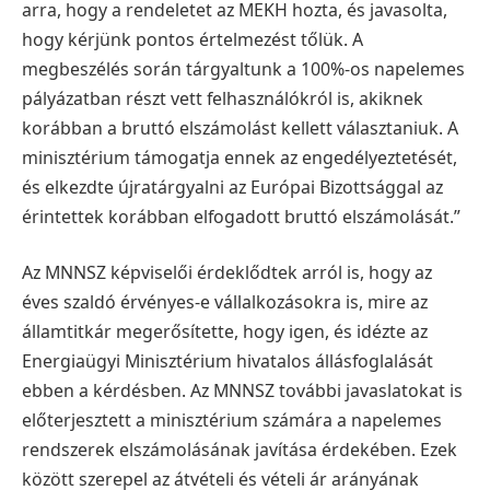
arra, hogy a rendeletet az MEKH hozta, és javasolta,
hogy kérjünk pontos értelmezést tőlük. A
megbeszélés során tárgyaltunk a 100%-os napelemes
pályázatban részt vett felhasználókról is, akiknek
korábban a bruttó elszámolást kellett választaniuk. A
minisztérium támogatja ennek az engedélyeztetését,
és elkezdte újratárgyalni az Európai Bizottsággal az
érintettek korábban elfogadott bruttó elszámolását.”
Az MNNSZ képviselői érdeklődtek arról is, hogy az
éves szaldó érvényes-e vállalkozásokra is, mire az
államtitkár megerősítette, hogy igen, és idézte az
Energiaügyi Minisztérium hivatalos állásfoglalását
ebben a kérdésben. Az MNNSZ további javaslatokat is
előterjesztett a minisztérium számára a napelemes
rendszerek elszámolásának javítása érdekében. Ezek
között szerepel az átvételi és vételi ár arányának