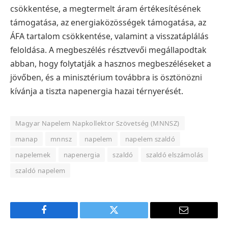
csökkentése, a megtermelt áram értékesítésének
támogatása, az energiaközösségek támogatása, az
ÁFA tartalom csökkentése, valamint a visszatáplálás
feloldása. A megbeszélés résztvevői megállapodtak
abban, hogy folytatják a hasznos megbeszéléseket a
jövőben, és a minisztérium továbbra is ösztönözni
kívánja a tiszta napenergia hazai térnyerését.
Magyar Napelem Napkollektor Szövetség (MNNSZ)
manap
mnnsz
napelem
napelem szaldó
napelemek
napenergia
szaldó
szaldó elszámolás
szaldó napelem
Facebook
Twitter
E-