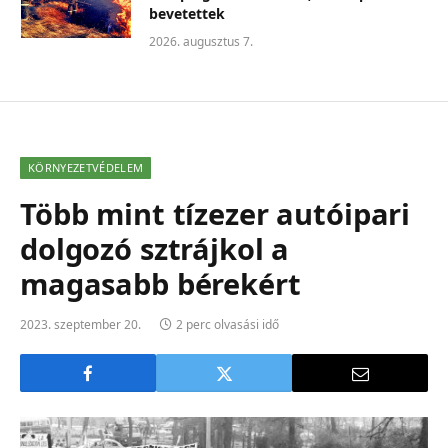
bevetettek
2026. augusztus 7.
KÖRNYEZETVÉDELEM
Több mint tízezer autóipari
dolgozó sztrájkol a
magasabb bérekért
2023. szeptember 20.
2 perc olvasási idő