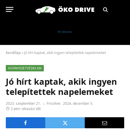
Kezdőlap
»
Jó hírt kaptak, akik ingyen telepítettek napelemeket
KÖRNYEZETVÉDELEM
Jó hírt kaptak, akik ingyen
telepítettek napelemeket
2023. szeptember 21.
Frissítve:
2024. december 5.
2 perc olvasási idő