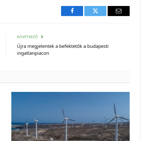
Facebook
Twitter
E-
mail
cím
KÖVETKEZŐ
Újra megjelentek a befektetők a budapesti
ingatlanpiacon