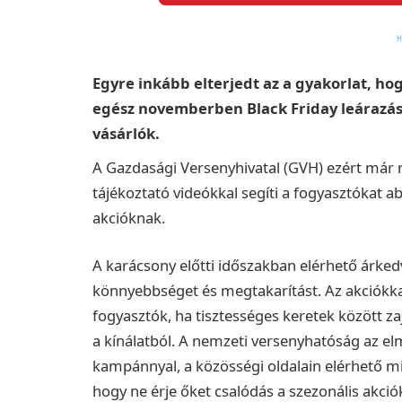
Egyre inkább elterjedt az a gyakorlat, 
egész novemberben Black Friday leárazáso
vásárlók.
A Gazdasági Versenyhivatal (GVH) ezért már 
tájékoztató videókkal segíti a fogyasztókat a
akcióknak.
A karácsony előtti időszakban elérhető árk
könnyebbséget és megtakarítást. Az akciókk
fogyasztók, ha tisztességes keretek között z
a kínálatból. A nemzeti versenyhatóság az el
kampánnyal, a közösségi oldalain elérhető mi
hogy ne érje őket csalódás a szezonális akció