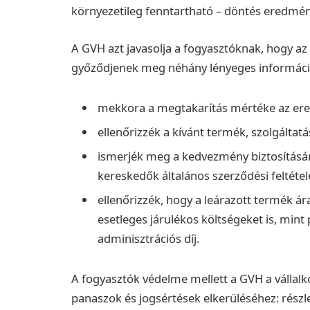
környezetileg fenntartható – döntés eredmén
A GVH azt javasolja a fogyasztóknak, hogy az 
győződjenek meg néhány lényeges informáci
mekkora a megtakarítás mértéke az ered
ellenőrizzék a kívánt termék, szolgálta
ismerjék meg a kedvezmény biztosításán
kereskedők általános szerződési feltételei
ellenőrizzék, hogy a leárazott termék á
esetleges járulékos költségeket is, mint 
adminisztrációs díj.
A fogyasztók védelme mellett a GVH a válla
panaszok és jogsértések elkerüléséhez: részl