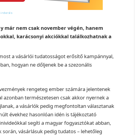
hogy már nem csak november végén, hanem
kkal, karácsonyi akciókkal találkozhatnak a
most a vásárlói tudatosságot erősítő kampánnyal,
bban, hogyan ne dőljenek be a szezonális
edvezmények rengeteg ember számára jelentenek
al azonban természetesen csak akkor nyernek a
ajlanak, a vásárlók pedig megfontoltan választanak
múlt évekhez hasonlóan idén is tájékoztató
nivideókkal segíti a magyar fogyasztókat abban,
k során, vásárlásuk pedig tudatos – lehetőleg