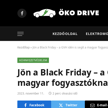
Facebook
KEZDŐOLDAL
ELEKTROM
Kezdőlap
»
Jön a Black Friday – a GVH idén is segít a magyar fogyas
KÖRNYEZETVÉDELEM
Jön a Black Friday – a
magyar fogyasztókn
2023. november 11.
2 perc olvasási idő
Facebook
Twitter
E-mail