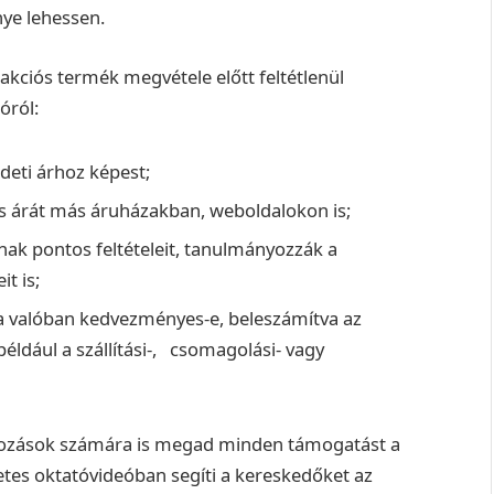
ye lehessen.
akciós termék megvétele előtt feltétlenül
óról:
eti árhoz képest;
tás árát más áruházakban, weboldalokon is;
ak pontos feltételeit, tanulmányozzák a
t is;
ra valóban kedvezményes-e, beleszámítva az
például a szállítási-, csomagolási- vagy
lkozások számára is megad minden támogatást a
etes oktatóvideóban segíti a kereskedőket az