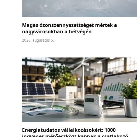
Magas ózonszennyezettséget mértek a
nagyvárosokban a hétvégén
2026. augusztus 6.
Energiatudatos vállalkozásokért: 1000
ingyenes mérőeszközt kapnak a csatlakozó