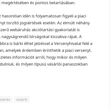
ok megértésében és pontos betartásában.
hasonlóan idén is folyamatosan figyeli a piaci
yt torzító jogsértések esetén. Az elmúlt néhány
erű webáruház akciótartási gyakorlatát is
s nagyságrendű bírságokat kiszabva rájuk. A
ra is bárki élhet jelzéssel a Versenyhivatal felé a
n, amelyek érdemben érinthetik a piaci versenyt.
zletes információt arról, hogy mikor és milyen
ulniuk, és milyen típusú vásárlói panaszokban
ásárlás
vásárló