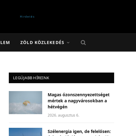
ELEM
ZÖLD KÖZLEKEDÉS
LEGÚJABB HÍREINK
Magas ózonszennyezettséget
mértek a nagyvárosokban a
hétvégén
2026. augusztus 6.
Szélenergia igen, de felelősen: