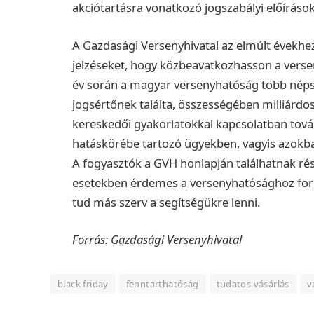
akciótartásra vonatkozó jogszabályi előírás
A Gazdasági Versenyhivatal az elmúlt évekhez 
jelzéseket, hogy közbeavatkozhasson a versen
év során a magyar versenyhatóság több népsz
jogsértőnek találta, összességében milliárdo
kereskedői gyakorlatokkal kapcsolatban tovább
hatáskörébe tartozó ügyekben, vagyis azokba
A fogyasztók a GVH honlapján találhatnak rés
esetekben érdemes a versenyhatósághoz ford
tud más szerv a segítségükre lenni.
Forrás: Gazdasági Versenyhivatal
black friday
fenntarthatóság
tudatos vásárlás
v