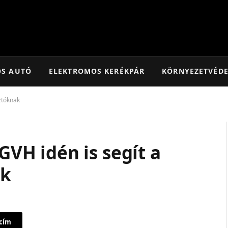
OS AUTÓ
ELEKTROMOS KERÉKPÁR
KÖRNYEZETVÉD
ztóknak
 GVH idén is segít a
ak
 cím