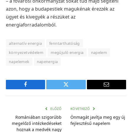
– a fővárosi önkormányzat sokat tud majd segíteni
azon, hogy a budapestiek magukénak érezzék az
ügyet és kivegyék a részüket az
energiaforradalomból.
alternatív energia
fenntarthatóság
környezetvédelem
megújuló energia
napelem
napelemek
napenergia
Facebook
Twitter
E-
mail
cím
ELŐZŐ
KÖVETKEZŐ
Romániában szigorúbb
Önmagát javítja meg egy új
megelőző intézkedéseket
fejlesztésű napelem
hoznak a medvék nagy