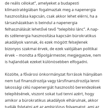
de reális célokat”, amelyeket a budapesti
klímastratégiában fogalmaztak meg a napenergia
hasznosítása kapcsán, csak akkor lehet elérni, ha a
társasházakban is beindul a napenergia
felhasználását lehetővé tevő “telepítési lánc”.
A nap-
és szélenergia hasznosítása kapcsán bürokratikus
akadályok vannak, és ezek mögött felsejlenek
bizonyos szakmai érvek, de ezek valójában politikai
érvek – mondta a főpolgármester, megjegyezve, nem
is hajlandóak ezeket különösebben elfogadni.
Közölte, a fővárosi önkormányzat források hiányában
nem tud finanszírozója vagy társfinanszírozója lenni
lakossági célú napenergiát hasznosító berendezések
telepítésének, viszont sokat tud tenni azért, hogy
amikor a bürokratikus akadályok elhárulnak, akkor
tudják folytatni azt az ambiciózus folyamatot, ami az