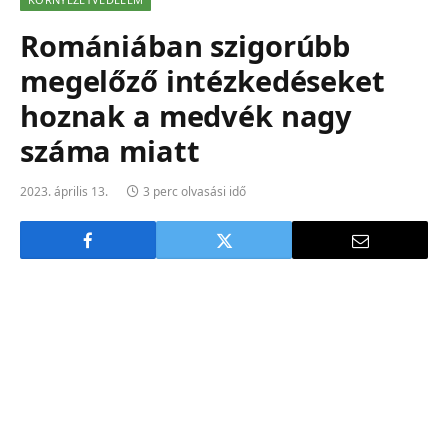
Romániában szigorúbb
megelőző intézkedéseket
hoznak a medvék nagy
száma miatt
2023. április 13.
3 perc olvasási idő