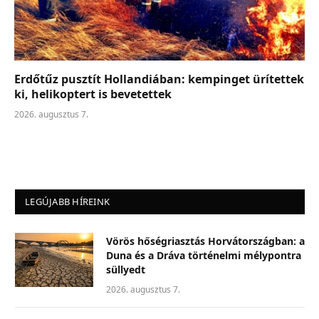
Erdőtűz pusztít Hollandiában: kempinget ürítettek
ki, helikoptert is bevetettek
2026. augusztus 7.
LEGÚJABB HÍREINK
Vörös hőségriasztás Horvátországban: a
Duna és a Dráva történelmi mélypontra
süllyedt
2026. augusztus 7.