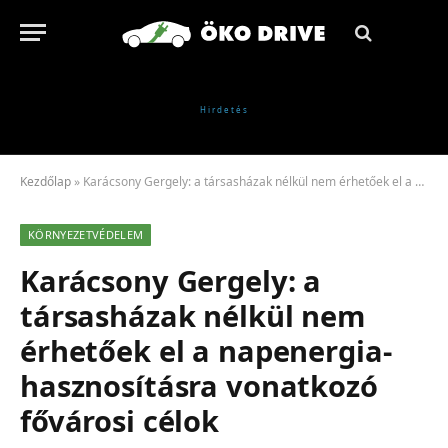
Kezdőlap
»
Karácsony Gergely: a társasházak nélkül nem érhetőek el a napenergia-hasznosításra vonatkozó fővárosi célok
KÖRNYEZETVÉDELEM
Karácsony Gergely: a
társasházak nélkül nem
érhetőek el a napenergia-
hasznosításra vonatkozó
fővárosi célok