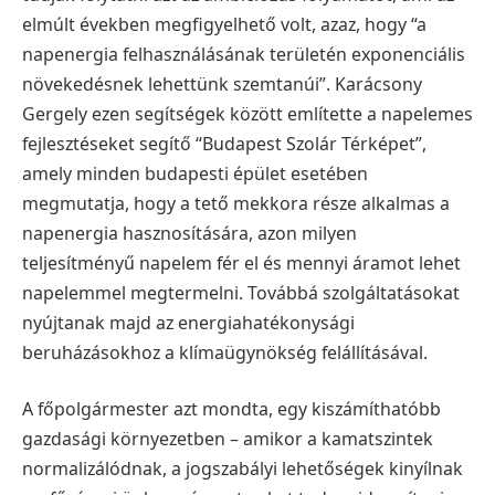
elmúlt években megfigyelhető volt, azaz, hogy “a
napenergia felhasználásának területén exponenciális
növekedésnek lehettünk szemtanúi”.
Karácsony
Gergely ezen segítségek között említette a napelemes
fejlesztéseket segítő “Budapest Szolár Térképet”,
amely minden budapesti épület esetében
megmutatja, hogy a tető mekkora része alkalmas a
napenergia hasznosítására, azon milyen
teljesítményű napelem fér el és mennyi áramot lehet
napelemmel megtermelni. Továbbá szolgáltatásokat
nyújtanak majd az energiahatékonysági
beruházásokhoz a klímaügynökség felállításával.
A főpolgármester azt mondta, egy kiszámíthatóbb
gazdasági környezetben – amikor a kamatszintek
normalizálódnak, a jogszabályi lehetőségek kinyílnak