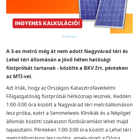
A 3-as metró még át nem adott Nagyvárad téri és
Lehel téri állomásán a jövő héten hatósági
füstpróbát tartanak - közölte a BKV Zrt. pénteken
az MTI-vel.
Azt írták, hogy az Országos Katasztrófavédelmi
Főigazgatóság füstpróbái hétköznap lesznek.
Kedden
1:00-3:00 óra között a Nagyvárad téri metróállomáson
lesz próba, ezért a Semmelweis Klinikák és a Népliget
állomás közötti szakaszon füstkiáramlást lehet majd
tapasztalni.
Pénteken 1:00-3:00 óra között a Lehel téri
metróállomáson lesz próba, amely miatt a Dózsa