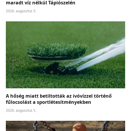
maradt víz nélkül Tápiószelén
2026. augusztus 5.
A hőség miatt betiltották az ivóvízzel történő
fűlocsolást a sportlétesítményekben
2026. augusztus 5.