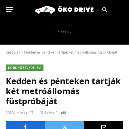
Kezdőlap
»
Kedden és pénteken tartják két metróállomás füstpróbáját
KÖRNYEZETVÉDELEM
Kedden és pénteken tartják
két metróállomás
füstpróbáját
2023. március 27.
1 olvasási idő