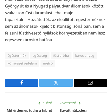
György út és a Nyugati pályaudvar állomások közötti
szakaszon füstkiáramlást lehet majd
tapasztalni.
Hozzátették: az előállított égésterméknek
sem az állomások kijelölt biztonsági zónáiban, sem a
felszíni füstkivezető nyílások környezetében nem lesz
egészségkárosító hatása.
égéstermék
egészség
füstpróba
káros anyag
környezetvédelem
metró
Facebook
Twitter
E-
mail
cím
ELŐZŐ
KÖVETKEZŐ
Mit érdemes tudni a hibrid
Együttműködési