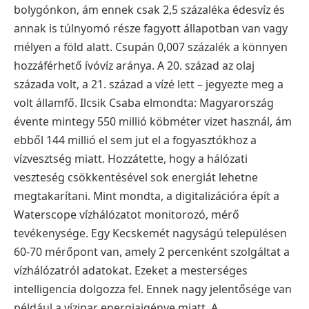
bolygónkon, ám ennek csak 2,5 százaléka édesvíz és
annak is túlnyomó része fagyott állapotban van vagy
mélyen a föld alatt. Csupán 0,007 százalék a könnyen
hozzáférhető ívóvíz aránya. A 20. század az olaj
százada volt, a 21. század a vízé lett – jegyezte meg a
volt államfő.
Ilcsik Csaba elmondta: Magyarország
évente mintegy 550 millió köbméter vizet használ, ám
ebből 144 millió el sem jut el a fogyasztókhoz a
vízvesztség miatt. Hozzátette, hogy a hálózati
veszteség csökkentésével sok energiát lehetne
megtakarítani.
Mint mondta, a digitalizációra épít a
Waterscope vízhálózatot monitorozó, mérő
tevékenysége. Egy Kecskemét nagyságú településen
60-70 mérőpont van, amely 2 percenként szolgáltat a
vízhálózatról adatokat. Ezeket a mesterséges
intelligencia dolgozza fel. Ennek nagy jelentősége van
például a vízipar energiaigénye miatt.
A