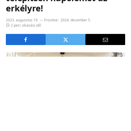
erkélyre!
2023. augusztus 19.
Frissítve:
2024. december 5.
2 perc olvasási idő