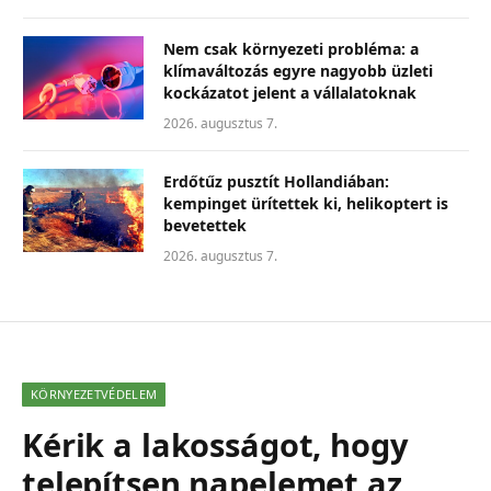
Nem csak környezeti probléma: a
klímaváltozás egyre nagyobb üzleti
kockázatot jelent a vállalatoknak
2026. augusztus 7.
Erdőtűz pusztít Hollandiában:
kempinget ürítettek ki, helikoptert is
bevetettek
2026. augusztus 7.
KÖRNYEZETVÉDELEM
Kérik a lakosságot, hogy
telepítsen napelemet az