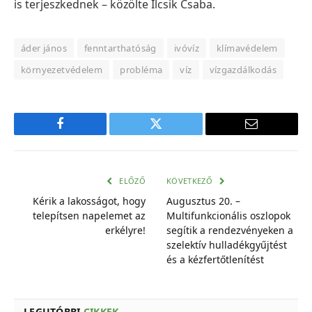
is terjeszkednek – közölte Ilcsik Csaba.
áder jános
fenntarthatóság
ivóvíz
klímavédelem
környezetvédelem
probléma
víz
vízgazdálkodás
Facebook
Twitter
E-
mail
cím
ELŐZŐ
KÖVETKEZŐ
Kérik a lakosságot, hogy
Augusztus 20. –
telepítsen napelemet az
Multifunkcionális oszlopok
erkélyre!
segítik a rendezvényeken a
szelektív hulladékgyűjtést
és a kézfertőtlenítést
LEGUTÓBBI
CIKKEK