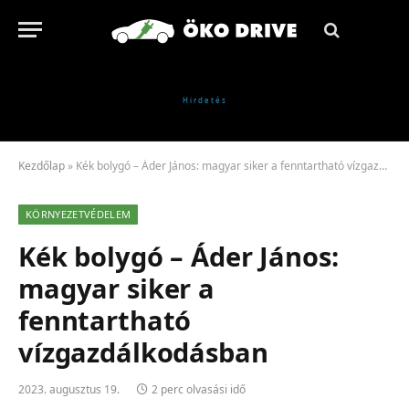
Kezdőlap
»
Kék bolygó – Áder János: magyar siker a fenntartható vízgazdálkodásban
KÖRNYEZETVÉDELEM
Kék bolygó – Áder János:
magyar siker a
fenntartható
vízgazdálkodásban
2023. augusztus 19.
2 perc olvasási idő