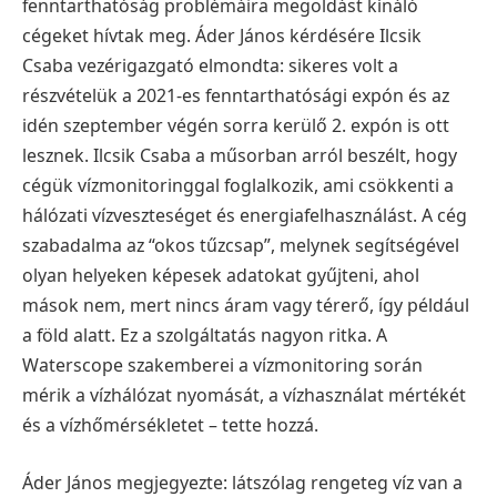
fenntarthatóság problémáira megoldást kínáló
cégeket hívtak meg. Áder János kérdésére Ilcsik
Csaba vezérigazgató elmondta: sikeres volt a
részvételük a 2021-es fenntarthatósági expón és az
idén szeptember végén sorra kerülő 2. expón is ott
lesznek. Ilcsik Csaba a műsorban arról beszélt, hogy
cégük vízmonitoringgal foglalkozik, ami csökkenti a
hálózati vízveszteséget és energiafelhasználást. A cég
szabadalma az “okos tűzcsap”, melynek segítségével
olyan helyeken képesek adatokat gyűjteni, ahol
mások nem, mert nincs áram vagy térerő, így például
a föld alatt. Ez a szolgáltatás nagyon ritka.
A
Waterscope szakemberei a vízmonitoring során
mérik a vízhálózat nyomását, a vízhasználat mértékét
és a vízhőmérsékletet – tette hozzá.
Áder János megjegyezte: látszólag rengeteg víz van a