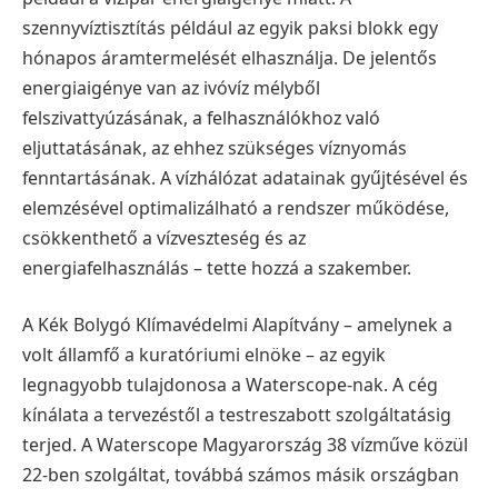
szennyvíztisztítás például az egyik paksi blokk egy
hónapos áramtermelését elhasználja. De jelentős
energiaigénye van az ivóvíz mélyből
felszivattyúzásának, a felhasználókhoz való
eljuttatásának, az ehhez szükséges víznyomás
fenntartásának. A vízhálózat adatainak gyűjtésével és
elemzésével optimalizálható a rendszer működése,
csökkenthető a vízveszteség és az
energiafelhasználás – tette hozzá a szakember.
A Kék Bolygó Klímavédelmi Alapítvány – amelynek a
volt államfő a kuratóriumi elnöke – az egyik
legnagyobb tulajdonosa a Waterscope-nak. A cég
kínálata a tervezéstől a testreszabott szolgáltatásig
terjed. A Waterscope Magyarország 38 vízműve közül
22-ben szolgáltat, továbbá számos másik országban