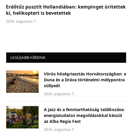
Erdőtűz pusztít Hollandiában: kempinget ürítettek
ki, helikoptert is bevetettek
2026. augusztus 7.
LEGÚJABB HÍREINK
Vörös hőségriasztás Horvátországban: a
Duna és a Dráva történelmi mélypontra
süllyedt
2026. augusztus 7.
A jazz és a fenntarthatóság találkozása:
energiatudatos megoldásokkal készül
az Alba Regia Fest
2026. augusztus 7.