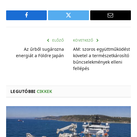
Facebook
Twitter
E-
mail
cím
ELŐZŐ
KÖVETKEZŐ
Az űrből sugározna
AM: szoros együttműködést
energiát a Földre Japán
követel a természetkárosító
bűncselekmények elleni
fellépés
LEGUTÓBBI
CIKKEK