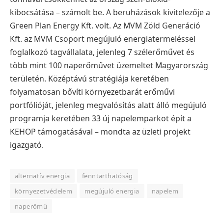
kibocsátása – számolt be.
A beruházások kivitelezője a
Green Plan Energy Kft. volt.
Az MVM Zöld Generáció
Kft. az MVM Csoport megújuló energiatermeléssel
foglalkozó tagvállalata, jelenleg 7 szélerőművet és
több mint 100 naperőművet üzemeltet Magyarország
területén. Középtávú stratégiája keretében
folyamatosan bővíti környezetbarát erőművi
portfólióját, jelenleg megvalósítás alatt álló megújuló
programja keretében 33 új napelemparkot épít a
KEHOP támogatásával – mondta az üzleti projekt
igazgató.
alternatív energia
fenntarthatóság
környezetvédelem
megújuló energia
napelem
naperőmű