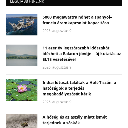
LEGÚJABB HÍREINK
5000 megawattra nőhet a spanyol–
francia áramkapcsolat kapacitása
2026. augusztus 9.
11 ezer év legszárazabb időszakát
idézheti a Balaton jövője – új kutatás az
ELTE vezetésével
2026. augusztus 9.
Indiai lótuszt találtak a Holt-Tiszán: a
hatóságok a terjedés
megakadályozását kérik
2026. augusztus 9.
A hőség és az aszály miatt ismét
terjednek a sáskák