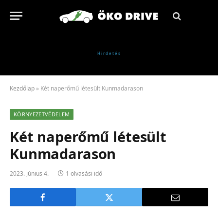
Kezdőlap
»
Két naperőmű létesült Kunmadarason
KÖRNYEZETVÉDELEM
Két naperőmű létesült
Kunmadarason
2023. június 4.
1 olvasási idő