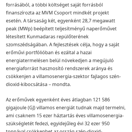
forrásából, a többi költséget saját forrásból
finanszírozta az MVM Csoport mindkét projekt
esetén.
A társaság két, egyenként 28,7 megawatt
peak (MWp) beépített teljesítményű naperőművet
létesített Kunmadaras repülőterének
szomszédságában. A fejlesztések célja, hogy a saját
erőművi portfólióban és ezáltal a hazai
energiatermelésen belül növekedjen a megújuló
energiaforrást hasznosító rendszerek aránya és
csökkenjen a villamosenergia-szektor fajlagos szén-
dioxid-kibocsátása – mondta.
Az erőművek egyenként éves átlagban 121 586
gigajoule (GJ) villamos energiát tudnak majd termelni,
ami csaknem 15 ezer háztartás éves villamosenergia-
szükségletét fedezi, egyidejűleg évi 32 ezer 950
tonnával csökkenhet az ország szén-dioxid-