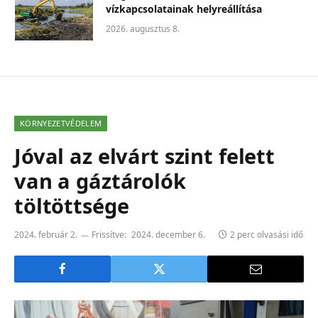
vízkapcsolatainak helyreállítása
2026. augusztus 8.
KÖRNYEZETVÉDELEM
Jóval az elvárt szint felett
van a gáztárolók
töltöttsége
2024. február 2.
Frissítve:
2024. december 6.
2 perc olvasási idő