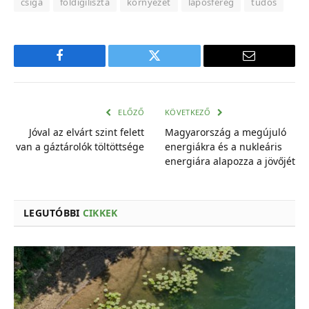
csiga
földigiliszta
környezet
laposféreg
tudós
Facebook
Twitter
E-
mail
cím
ELŐZŐ
KÖVETKEZŐ
Jóval az elvárt szint felett
Magyarország a megújuló
van a gáztárolók töltöttsége
energiákra és a nukleáris
energiára alapozza a jövőjét
LEGUTÓBBI
CIKKEK