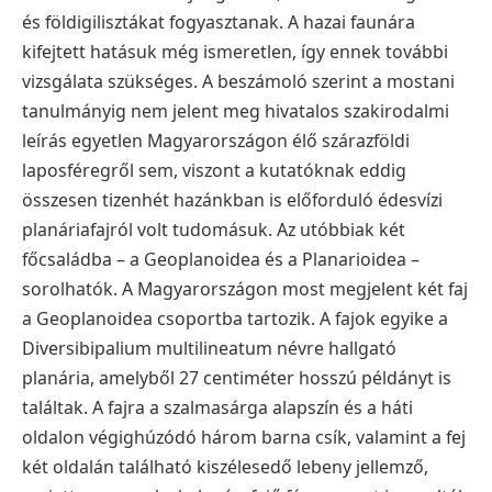
és földigilisztákat fogyasztanak. A hazai faunára
kifejtett hatásuk még ismeretlen, így ennek további
vizsgálata szükséges. A beszámoló szerint a mostani
tanulmányig nem jelent meg hivatalos szakirodalmi
leírás egyetlen Magyarországon élő szárazföldi
laposféregről sem, viszont a kutatóknak eddig
összesen tizenhét hazánkban is előforduló édesvízi
planáriafajról volt tudomásuk.
Az utóbbiak két
főcsaládba – a Geoplanoidea és a Planarioidea –
sorolhatók. A Magyarországon most megjelent két faj
a Geoplanoidea csoportba tartozik.
A fajok egyike a
Diversibipalium multilineatum névre hallgató
planária, amelyből 27 centiméter hosszú példányt is
találtak. A fajra a szalmasárga alapszín és a háti
oldalon végighúzódó három barna csík, valamint a fej
két oldalán található kiszélesedő lebeny jellemző,