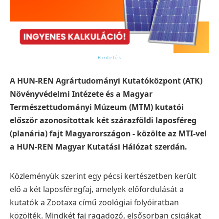
A HUN-REN Agrártudományi Kutatóközpont (ATK)
Növényvédelmi Intézete és a Magyar
Természettudományi Múzeum (MTM) kutatói
először azonosítottak két szárazföldi laposféreg
(planária) fajt Magyarországon - közölte az MTI-vel
a HUN-REN Magyar Kutatási Hálózat szerdán.
Közleményük szerint egy pécsi kertészetben került
elő a két laposféregfaj, amelyek előfordulását a
kutatók a Zootaxa című zoológiai folyóiratban
közölték. Mindkét faj ragadozó, elsősorban csigákat