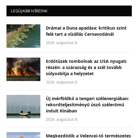
LEGÚJABB HÍREINK
Drámai a Duna apadása: kritikus szint
felé tart a vízállás Cernavodánál
2026. augusztus 8.
Erdőtüzek tombolnak az USA nyugati
részén: a szárazság és a szél tovább
súlyosbítja a helyzetet
2026. augusztus 8.
Új mérföldkő a tengeri szélenergiában:
rekordteljesítményű úszó szélerőmű
indult Kínában
2026. augusztus 8.
Megkezdődik a Velencei-tó természetes