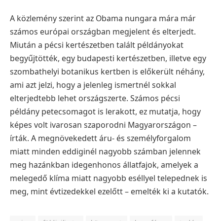
A közlemény szerint az Obama nungara mára már
számos európai országban megjelent és elterjedt.
Miután a pécsi kertészetben talált példányokat
begyűjtötték, egy budapesti kertészetben, illetve egy
szombathelyi botanikus kertben is előkerült néhány,
ami azt jelzi, hogy a jelenleg ismertnél sokkal
elterjedtebb lehet országszerte. Számos pécsi
példány petecsomagot is lerakott, ez mutatja, hogy
képes volt ivarosan szaporodni Magyarországon –
írták.
A megnövekedett áru- és személyforgalom
miatt minden eddiginél nagyobb számban jelennek
meg hazánkban idegenhonos állatfajok, amelyek a
melegedő klíma miatt nagyobb eséllyel telepednek is
meg, mint évtizedekkel ezelőtt – emelték ki a kutatók.