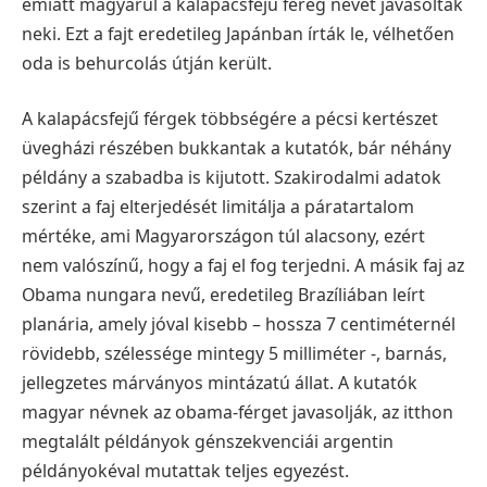
emiatt magyarul a kalapácsfejű féreg nevet javasolták
neki. Ezt a fajt eredetileg Japánban írták le, vélhetően
oda is behurcolás útján került.
A kalapácsfejű férgek többségére a pécsi kertészet
üvegházi részében bukkantak a kutatók, bár néhány
példány a szabadba is kijutott. Szakirodalmi adatok
szerint a faj elterjedését limitálja a páratartalom
mértéke, ami Magyarországon túl alacsony, ezért
nem valószínű, hogy a faj el fog terjedni.
A másik faj az
Obama nungara nevű, eredetileg Brazíliában leírt
planária, amely jóval kisebb – hossza 7 centiméternél
rövidebb, szélessége mintegy 5 milliméter -, barnás,
jellegzetes márványos mintázatú állat. A kutatók
magyar névnek az obama-férget javasolják, az itthon
megtalált példányok génszekvenciái argentin
példányokéval mutattak teljes egyezést.