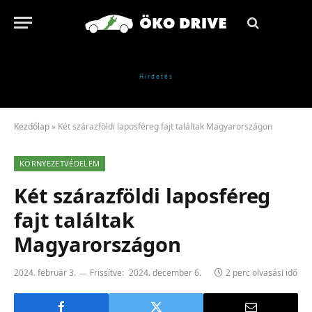
Kezdőlap
»
Két szárazföldi laposféreg fajt találtak Magyarországon
KÖRNYEZETVÉDELEM
Két szárazföldi laposféreg
fajt találtak
Magyarországon
2024. február 3.
Frissítve:
2024. december 6.
2 perc olvasási idő