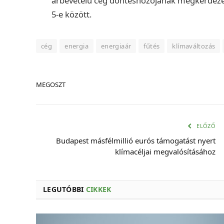
árbevételű cég döntéshozójának megkérdezés
5-e között.
cég
energia
energiaár
fűtés
klímaváltozás
MEGOSZT
ELŐZŐ
Budapest másfélmillió eurós támogatást nyert
klímacéljai megvalósításához
LEGUTÓBBI
CIKKEK