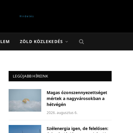
ELEM
ZÖLD KÖZLEKEDÉS
LEGÚJABB HÍREINK
Magas ózonszennyezettséget
mértek a nagyvárosokban a
hétvégén
2026. augusztus 6.
Szélenergia igen, de felelősen: