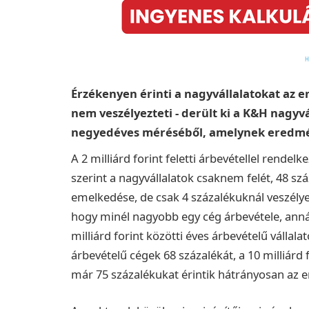
Érzékenyen érinti a nagyvállalatokat az
nem veszélyezteti - derült ki a K&H nagyvá
negyedéves méréséből, amelynek eredmény
A 2 milliárd forint feletti árbevétellel rende
szerint a nagyvállalatok csaknem felét, 48 sz
emelkedése, de csak 4 százalékuknál veszély
hogy minél nagyobb egy cég árbevétele, annál
milliárd forint közötti éves árbevételű vállalat
árbevételű cégek 68 százalékát, a 10 milliárd 
már 75 százalékukat érintik hátrányosan az e