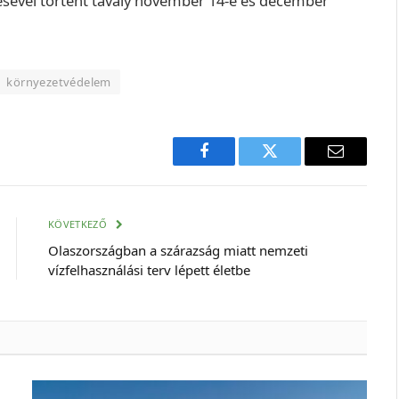
ével történt tavaly november 14-e és december
környezetvédelem
Facebook
Twitter
E-
mail
cím
KÖVETKEZŐ
Olaszországban a szárazság miatt nemzeti
vízfelhasználási terv lépett életbe