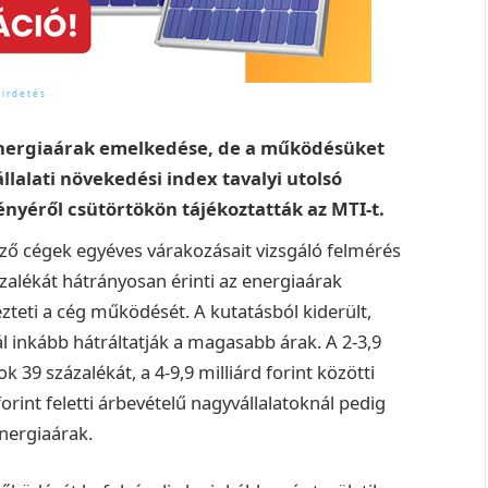
 energiaárak emelkedése, de a működésüket
llalati növekedési index tavalyi utolsó
éről csütörtökön tájékoztatták az MTI-t.
lkező cégek egyéves várakozásait vizsgáló felmérés
ázalékát hátrányosan érinti az energiaárak
ezteti a cég működését.
A kutatásból kiderült,
 inkább hátráltatják a magasabb árak. A 2-3,9
ok 39 százalékát, a 4-9,9 milliárd forint közötti
forint feletti árbevételű nagyvállalatoknál pedig
nergiaárak.