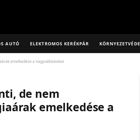
OS AUTÓ
ELEKTROMOS KERÉKPÁR
KÖRNYEZETVÉD
iaárak emelkedése a nagyvállalatokat
nti, de nem
rgiaárak emelkedése a