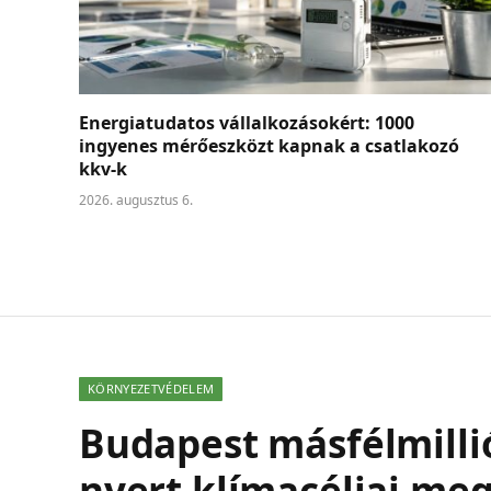
Energiatudatos vállalkozásokért: 1000
ingyenes mérőeszközt kapnak a csatlakozó
kkv-k
2026. augusztus 6.
KÖRNYEZETVÉDELEM
Budapest másfélmilli
nyert klímacéljai me