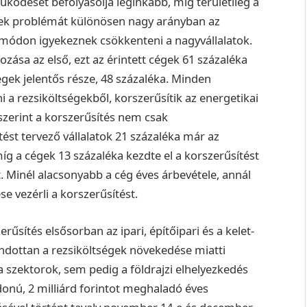
működését befolyásolja leginkább, míg területileg a
nek problémát különösen nagy arányban az
módon igyekeznek csökkenteni a nagyvállalatok.
ozása az első, ezt az érintett cégek 61 százaléka
cégek jelentős része, 48 százaléka. Minden
ni a rezsiköltségekből, korszerűsítik az energetikai
zerint a korszerűsítés nem csak
ést tervező vállalatok 21 százaléka már az
íg a cégek 13 százaléka kezdte el a korszerűsítést
. Minél alacsonyabb a cég éves árbevétele, annál
e vezérli a korszerűsítést.
sítés elsősorban az ipari, építőipari és a kelet-
ndottan a rezsiköltségek növekedése miatti
 szektorok, sem pedig a földrajzi elhelyezkedés
donú, 2 milliárd forintot meghaladó éves