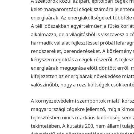
A szektorok közül az ipari, építőipari cégek 
kelet-magyarországi cégek számára jelente
energiaárak.
Az energiaköltségeket többféle 
A téli időszakban egyértelműen a fűtés korlát
alkalmazza, de a világításból is visszavesz a 
harmadik vállalat fejlesztéssel próbál lefarag
rendszereket, berendezéseket.
A közlemény s
kényszermegoldás a cégek részéről. A fejleszt
energiaárak megugrása előtt döntött erről, m
kifejezetten az energiaárak növekedése miatt
valószínűbb, hogy a rezsiköltségek csökkentés
A környezetvédelmi szempontok miatti korszerű
magyarországi cégekre jellemző, míg a kimo
fejlesztésben nincs markáns különbség sem a
tekintetében.
A kutatás 200, nem állami tulaj