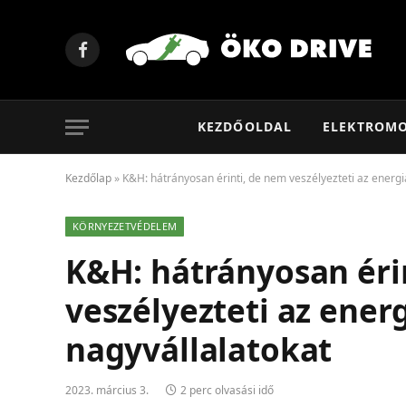
Facebook
KEZDŐOLDAL
ELEKTROM
Kezdőlap
»
K&H: hátrányosan érinti, de nem veszélyezteti az energ
KÖRNYEZETVÉDELEM
K&H: hátrányosan éri
veszélyezteti az ene
nagyvállalatokat
2023. március 3.
2 perc olvasási idő