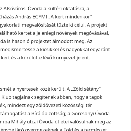
 Alsóvárosi Óvoda a kültéri oktatásra, a
Cházás András EGYMI „A kert mindenkor”
yakorlati megvalósítását tűzte ki célul. A projekt
álható kertet a jelenlegi növények megóvásával,
da is hasonló projektet álmodott meg. Az
y megismertesse a kicsikkel és nagyokkal egyaránt
kert és a körülötte lévő környezet jelent.
smét a nyertesek közé került. A „Zöld sétány”
s Klub tagjainak segítenek abban, hogy a tagok
ék, mindezt egy zöldövezeti közösségi tér
t támogatást a Bírálóbizottság; a Görcsönyi Óvoda
mpa Mihály utcai Óvoda ötletei valósulnak meg az
ménybe járó gyermekeknek a Föld és a természet