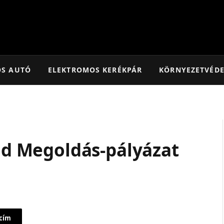
OS AUTÓ
ELEKTROMOS KERÉKPÁR
KÖRNYEZETVÉD
öld Megoldás-pályázat
 cím