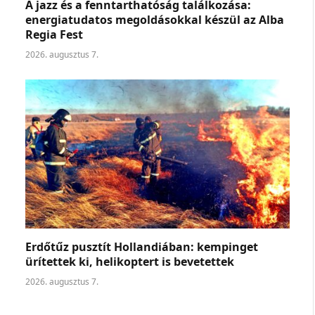
A jazz és a fenntarthatóság találkozása:
energiatudatos megoldásokkal készül az Alba
Regia Fest
2026. augusztus 7.
Erdőtűz pusztít Hollandiában: kempinget
ürítettek ki, helikoptert is bevetettek
2026. augusztus 7.