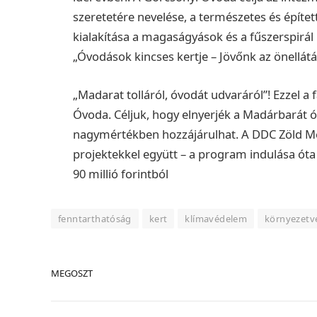
szeretetére nevelése, a természetes és építet
kialakítása a magaságyások és a fűszerspirá
„Óvodások kincses kertje – Jövőnk az önellátá
„Madarat tolláról, óvodát udvaráról”! Ezzel a 
Óvoda. Céljuk, hogy elnyerjék a Madárbarát 
nagymértékben hozzájárulhat.
A
DDC Zöld Me
projektekkel együtt – a program indulása óta
90 millió forintból
fenntarthatóság
kert
klímavédelem
környezetv
MEGOSZT