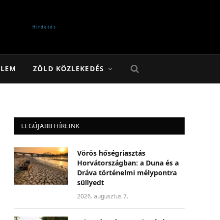
ELEM
ZÖLD KÖZLEKEDÉS
LEGÚJABB HÍREINK
Vörös hőségriasztás
Horvátországban: a Duna és a
Dráva történelmi mélypontra
süllyedt
2026. augusztus 7.