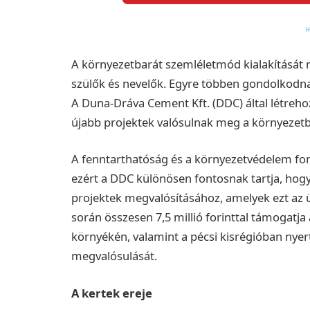
A környezetbarát szemléletmód kialakítását n
szülők és nevelők. Egyre többen gondolkodnak
A
Duna-Dráva Cement Kft. (DDC)
által létreho
újabb projektek valósulnak meg a környeze
A fenntarthatóság és a környezetvédelem fon
ezért a DDC különösen fontosnak tartja, hogy
projektek megvalósításához, amelyek ezt az 
során összesen 7,5 millió forinttal támogatja
környékén, valamint a pécsi kisrégióban nye
megvalósulását.
A kertek ereje