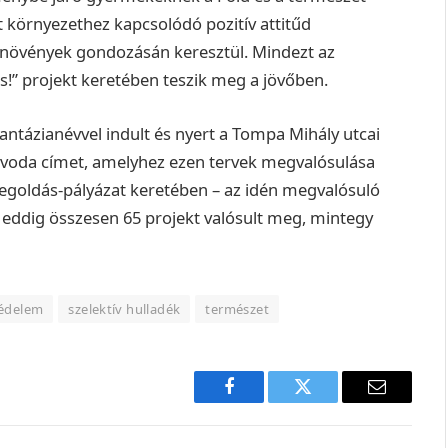
t környezethez kapcsolódó pozitív attitűd
l növények gondozásán keresztül. Mindezt az
s!” projekt keretében teszik meg a jövőben.
fantázianévvel indult és nyert a Tompa Mihály utcai
óvoda címet, amelyhez ezen tervek megvalósulása
goldás-pályázat
keretében – az idén megvalósuló
 eddig összesen 65 projekt valósult meg, mintegy
édelem
szelektív hulladék
természet
Facebook
Twitter
E-
mail