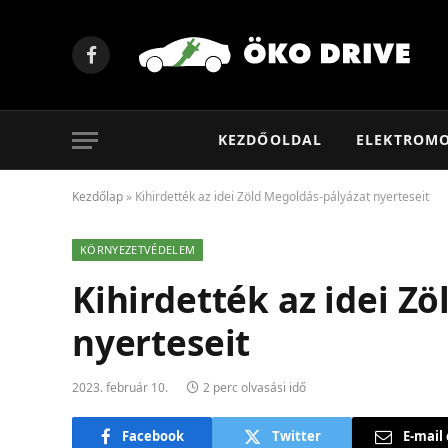
Facebook
KEZDŐOLDAL
ELEKTROM
Kezdőlap
»
Kihirdették az idei Zöld Megoldás-pályázat nyerteseit
KÖRNYEZETVÉDELEM
Kihirdették az idei Z
nyerteseit
2023. február 10.
2 perc olvasási idő
Facebook
Twitter
E-mail