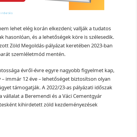
em lehet elég korán elkezdeni; vallják a tudatos
 hasonlóan, és a lehetőségek köre is szélesedik.
zott
Zöld Megoldás-pályázat
keretében 2023-ban
tbarát szemléletmód mentén.
tossága évről-évre egyre nagyobb figyelmet kap,
 – immár 12 éve – lehetőséget biztosítson olyan
ügyet támogatják. A
2022/23-as pályázati időszak
 a vállalat a Beremendi és a Váci Cementgyár
rtesként kihirdetett zöld kezdeményezések