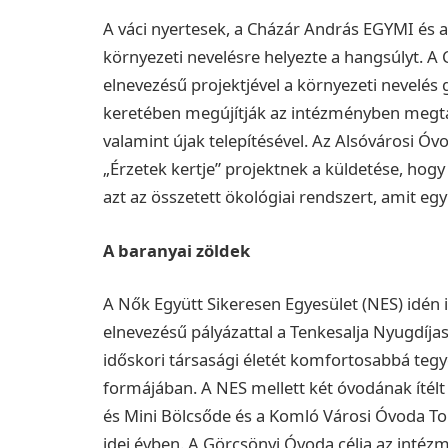
A váci nyertesek, a Cházár András EGYMI és az
környezeti nevelésre helyezte a hangsúlyt.
A 
elnevezésű projektjével a környezeti nevelés g
keretében megújítják az intézményben megtal
valamint újak telepítésével.
Az Alsóvárosi Óvo
„Érzetek kertje” projektnek a küldetése, hog
azt az összetett ökológiai rendszert, amit egy 
A baranyai zöldek
A Nők Együtt Sikeresen Egyesület (NES) idén i
elnevezésű pályázattal a Tenkesalja Nyugdíja
időskori társasági életét komfortosabbá tegy
formájában.
A NES mellett két óvodának ítél
és Mini Bölcsőde és a Komló Városi Óvoda To
idei évben.
A Görcsönyi Óvoda célja az intéz