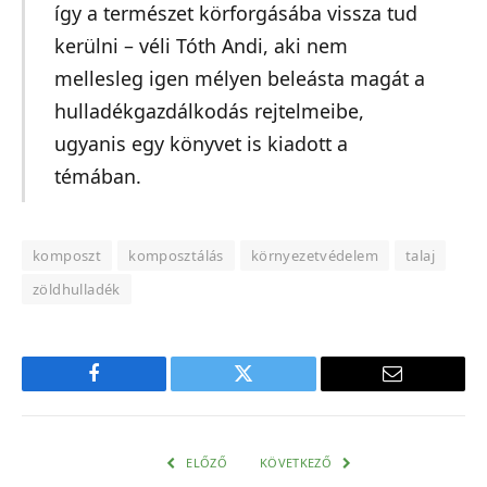
így a természet körforgásába vissza tud
kerülni – véli Tóth Andi, aki nem
mellesleg igen mélyen beleásta magát a
hulladékgazdálkodás rejtelmeibe,
ugyanis egy könyvet is kiadott a
témában.
komposzt
komposztálás
környezetvédelem
talaj
zöldhulladék
Facebook
Twitter
E-
mail
cím
ELŐZŐ
KÖVETKEZŐ