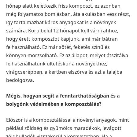
hónap alatt keletkezik friss komposzt, ez azonban
még folyamatos bomlásban, átalakulásban vesz részt,
így tartalmazhat káros anyagokat is a növények
számára. Körülbelül 12 hónapot kell várni ahhoz,
hogy érett komposztot kapjunk, ami már bátran
felhasználható. Ez már sötét, feketés színű és
könnyen morzsolható. Ez az állapot, melyet átszitálva
felhasználhatunk ültetéskor a növényekhez,
virágcserépben, a kertben elszórva és azt a talajba
bedolgozva.
Mégis, hogyan segít a fenntarthatóságban és a
bolygónk védelmében a komposztálás?
Először is a komposztálással a növényi anyagok, mint
például zöldség és gyümölcs maradékok, levágott
zöldhulladék visszakerül a környezetben. Ha a