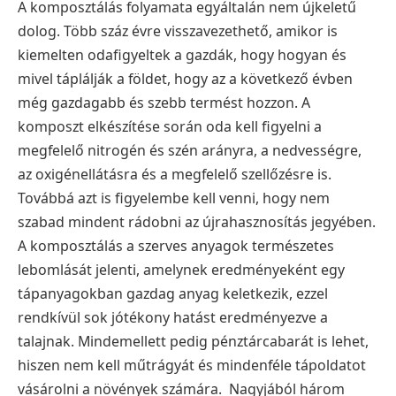
A komposztálás folyamata egyáltalán nem újkeletű
dolog. Több száz évre visszavezethető, amikor is
kiemelten odafigyeltek a gazdák, hogy hogyan és
mivel táplálják a földet, hogy az a következő évben
még gazdagabb és szebb termést hozzon. A
komposzt elkészítése során oda kell figyelni a
megfelelő nitrogén és szén arányra, a nedvességre,
az oxigénellátásra és a megfelelő szellőzésre is.
Továbbá azt is figyelembe kell venni, hogy nem
szabad mindent rádobni az újrahasznosítás jegyében.
A komposztálás a szerves anyagok természetes
lebomlását jelenti, amelynek eredményeként egy
tápanyagokban gazdag anyag keletkezik, ezzel
rendkívül sok jótékony hatást eredményezve a
talajnak. Mindemellett pedig pénztárcabarát is lehet,
hiszen nem kell műtrágyát és mindenféle tápoldatot
vásárolni a növények számára.
Nagyjából három