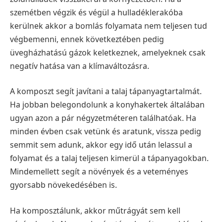
szemétben végzik és végül a hulladéklerakóba
kerülnek akkor a bomlás folyamata nem teljesen tud
végbemenni, ennek következtében pedig
üvegházhatású gázok keletkeznek, amelyeknek csak
negatív hatása van a klímaváltozásra.
A komposzt segít javítani a talaj tápanyagtartalmát.
Ha jobban belegondolunk a konyhakertek általában
ugyan azon a pár négyzetméteren találhatóak. Ha
minden évben csak vetünk és aratunk, vissza pedig
semmit sem adunk, akkor egy idő után lelassul a
folyamat és a talaj teljesen kimerül a tápanyagokban.
Mindemellett segít a növények és a veteményes
gyorsabb növekedésében is.
Ha komposztálunk, akkor műtrágyát sem kell