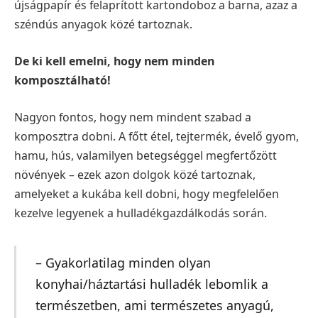
újságpapír és felaprított kartondoboz a barna, azaz a
széndús anyagok közé tartoznak.
De ki kell emelni, hogy nem minden
komposztálható!
Nagyon fontos, hogy nem mindent szabad a
komposztra dobni. A főtt étel, tejtermék, évelő gyom,
hamu, hús, valamilyen betegséggel megfertőzött
növények – ezek azon dolgok közé tartoznak,
amelyeket a kukába kell dobni, hogy megfelelően
kezelve legyenek a hulladékgazdálkodás során.
– Gyakorlatilag minden olyan
konyhai/háztartási hulladék lebomlik a
természetben, ami természetes anyagú,