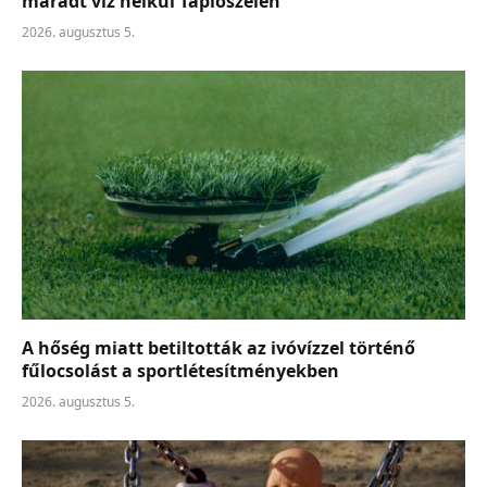
maradt víz nélkül Tápiószelén
2026. augusztus 5.
A hőség miatt betiltották az ivóvízzel történő
fűlocsolást a sportlétesítményekben
2026. augusztus 5.