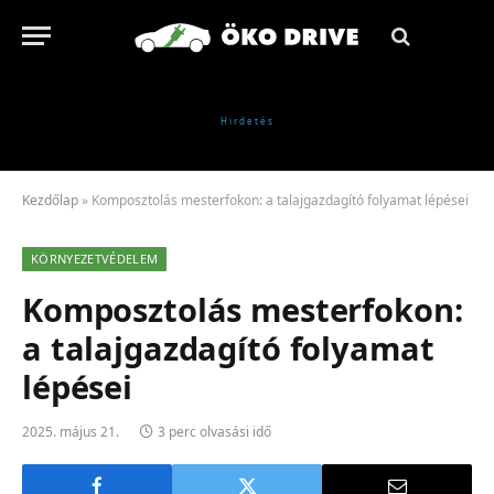
Kezdőlap
»
Komposztolás mesterfokon: a talajgazdagító folyamat lépései
KÖRNYEZETVÉDELEM
Komposztolás mesterfokon:
a talajgazdagító folyamat
lépései
2025. május 21.
3 perc olvasási idő