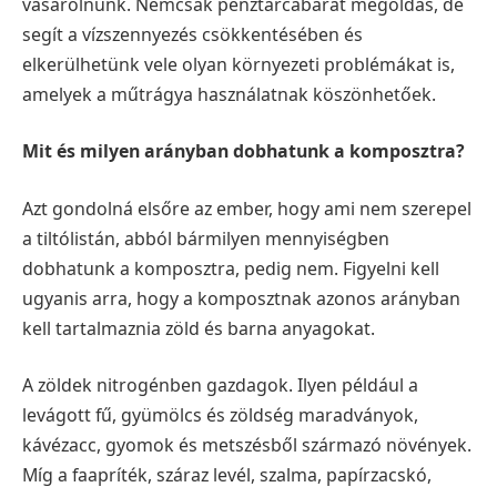
vásárolnunk. Nemcsak pénztárcabarát megoldás, de
segít a vízszennyezés csökkentésében és
elkerülhetünk vele olyan környezeti problémákat is,
amelyek a műtrágya használatnak köszönhetőek.
Mit és milyen arányban dobhatunk a komposztra?
Azt gondolná elsőre az ember, hogy ami nem szerepel
a tiltólistán, abból bármilyen mennyiségben
dobhatunk a komposztra, pedig nem. Figyelni kell
ugyanis arra, hogy a komposztnak azonos arányban
kell tartalmaznia zöld és barna anyagokat.
A zöldek nitrogénben gazdagok. Ilyen például a
levágott fű, gyümölcs és zöldség maradványok,
kávézacc, gyomok és metszésből származó növények.
Míg a faapríték, száraz levél, szalma, papírzacskó,