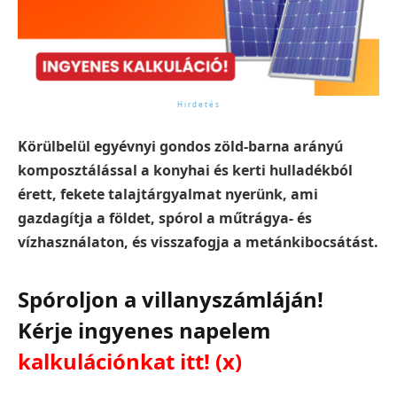
Körülbelül egyévnyi gondos zöld-barna arányú
komposztálással a konyhai és kerti hulladékból
érett, fekete talajtárgyalmat nyerünk, ami
gazdagítja a földet, spórol a műtrágya- és
vízhasználaton, és visszafogja a metánkibocsátást.
Spóroljon a villanyszámláján!
Kérje ingyenes napelem
kalkulációnkat itt!
(x)