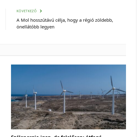
mail
cím
KÖVETKEZŐ
A Mol hosszútávú célja, hogy a régió zöldebb,
önellátóbb legyen