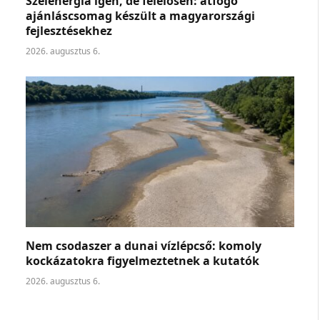
Szélenergia igen, de felelősen: átfogó
ajánláscsomag készült a magyarországi
fejlesztésekhez
2026. augusztus 6.
Nem csodaszer a dunai vízlépcső: komoly
kockázatokra figyelmeztetnek a kutatók
2026. augusztus 6.