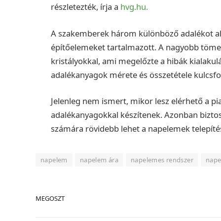
részletezték, írja a
hvg.hu.
A szakemberek három különböző adalékot al
építőelemeket tartalmazott. A nagyobb töme
kristályokkal, ami megelőzte a hibák kialakul
adalékanyagok mérete és összetétele kulcsfo
Jelenleg nem ismert, mikor lesz elérhető a pi
adalékanyagokkal készítenek. Azonban biztos
számára rövidebb lehet a napelemek telepíté
napelem
napelem ára
napelemes rendszer
nape
MEGOSZT