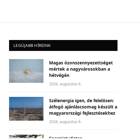
LEGÚJABB HÍREINK
Magas ózonszennyezettséget
mértek a nagyvárosokban a
hétvégén
2026. augusztus 6.
Szélenergia igen, de felelősen:
átfogó ajánláscsomag készült a
magyarországi fejlesztésekhez
2026. augusztus 6.
Energiatudatos