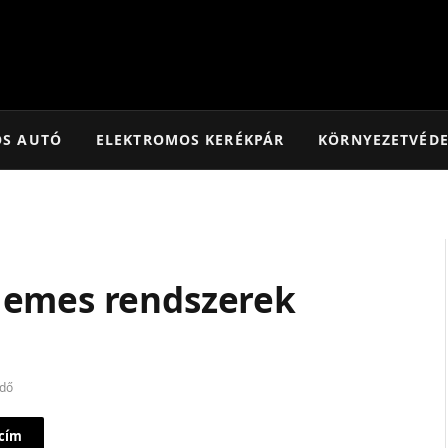
OS AUTÓ
ELEKTROMOS KERÉKPÁR
KÖRNYEZETVÉD
lemes rendszerek
idő
 cím