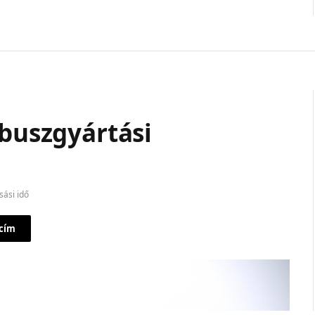
 buszgyártási
sási idő
 cím