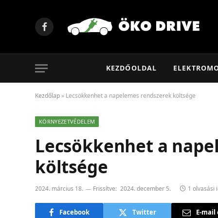
Facebook
KEZDŐOLDAL
ELEKTROM
Kezdőlap
»
Lecsökkenhet a napelemes rendszerek költsége
KÖRNYEZETVÉDELEM
Lecsökkenhet a nape
költsége
2024. március 18.
Frissítve:
2024. december 5.
1 olvasási 
Facebook
Twitter
E-mail