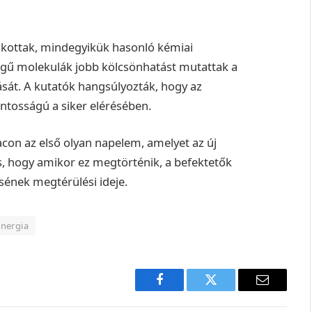
kottak, mindegyikük hasonló kémiai
gű molekulák jobb kölcsönhatást mutattak a
ását. A kutatók hangsúlyozták, hogy az
ntosságú a siker elérésében.
acon az első olyan napelem, amelyet az új
, hogy amikor ez megtörténik, a befektetők
sének megtérülési ideje.
nergia
Facebook
Twitter
E-