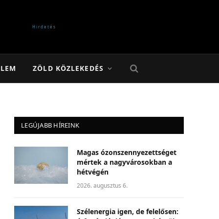
ELEM
ZÖLD KÖZLEKEDÉS
LEGÚJABB HÍREINK
Magas ózonszennyezettséget
mértek a nagyvárosokban a
hétvégén
2026. augusztus 6.
Szélenergia igen, de felelősen: