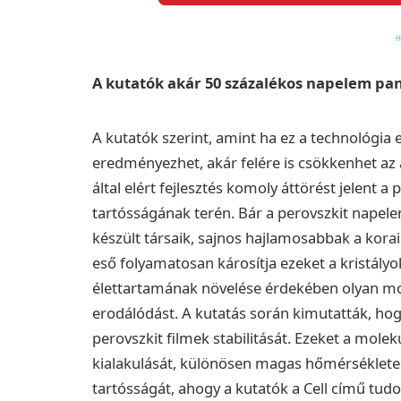
A kutatók akár 50 százalékos napelem pan
A kutatók szerint, amint ha ez a technológia 
eredményezhet, akár felére is csökkenhet az
által elért fejlesztés komoly áttörést jelent a 
tartósságának terén. Bár a perovszkit napel
készült társaik, sajnos hajlamosabbak a korai
eső folyamatosan károsítja ezeket a kristályo
élettartamának növelése érdekében olyan mol
erodálódást. A kutatás során kimutatták, ho
perovszkit filmek stabilitását. Ezeket a mol
kialakulását, különösen magas hőmérsékleten.
tartósságát, ahogy a kutatók a Cell című t