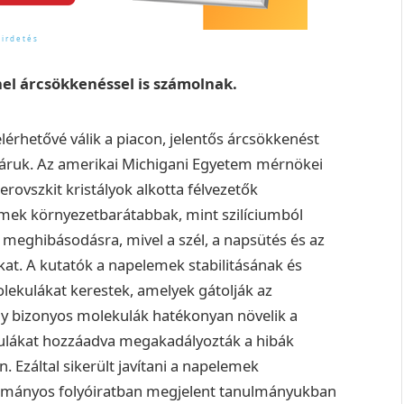
el árcsökkenéssel is számolnak.
elérhetővé válik a piacon, jelentős árcsökkenést
 áruk. Az amerikai Michigani Egyetem mérnökei
perovszkit kristályok alkotta félvezetők
emek környezetbarátabbak, mint szilíciumból
 meghibásodásra, mivel a szél, a napsütés és az
kat. A kutatók a napelemek stabilitásának és
ekulákat kerestek, amelyek gátolják az
gy bizonyos molekulák hatékonyan növelik a
ekulákat hozzáadva megakadályozták a hibák
 Ezáltal sikerült javítani a napelemek
udományos folyóiratban megjelent tanulmányukban