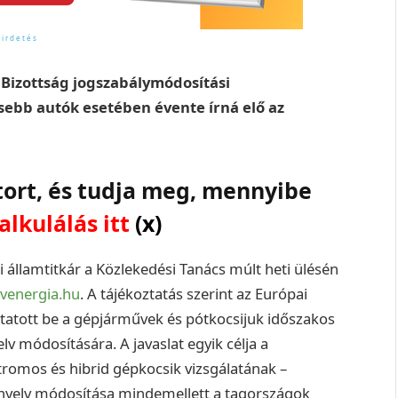
Bizottság jogszabálymódosítási
sebb autók esetében évente írná elő az
tort, és tudja meg, mennyibe
alkulálás itt
(x)
 államtitkár a Közlekedési Tanács múlt heti ülésén
ivenergia.hu
. A tájékoztatás szerint az Európai
utatott be a gépjárművek és pótkocsijuk időszakos
lv módosítására. A javaslat egyik célja a
ektromos és hibrid gépkocsik vizsgálatának –
rányelv módosítása mindemellett a tagországok