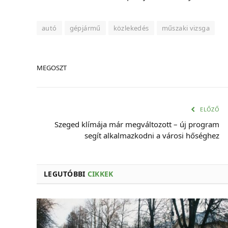
autó
gépjármű
közlekedés
műszaki vizsga
MEGOSZT
ELŐZŐ
Szeged klímája már megváltozott – új program
segít alkalmazkodni a városi hőséghez
LEGUTÓBBI
CIKKEK