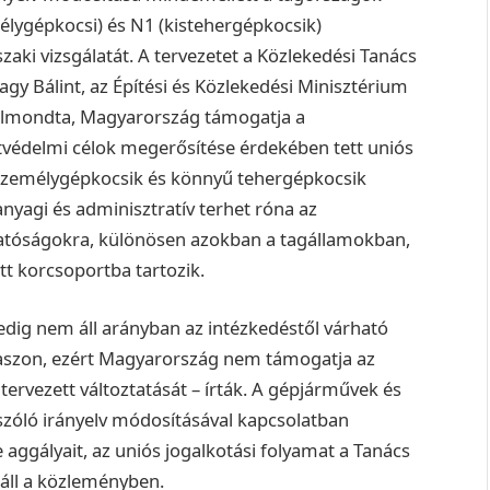
élygépkocsi) és N1 (kistehergépkocsik)
ki vizsgálatát. A tervezetet a Közlekedési Tanács
agy Bálint, az Építési és Közlekedési Minisztérium
n elmondta, Magyarország támogatja a
tvédelmi célok megerősítése érdekében tett uniós
 személygépkocsik és könnyű tehergépkocsik
nyagi és adminisztratív terhet róna az
 hatóságokra, különösen azokban a tagállamokban,
tt korcsoportba tartozik.
dig nem áll arányban az intézkedéstől várható
aszon, ezért Magyarország nem támogatja az
ervezett változtatását – írták. A gépjárművek és
szóló irányelv módosításával kapcsolatban
 aggályait, az uniós jogalkotási folyamat a Tanács
 áll a közleményben.