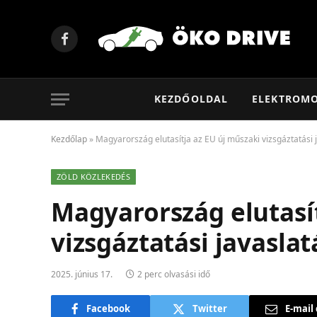
Facebook
KEZDŐOLDAL
ELEKTROM
Kezdőlap
»
Magyarország elutasítja az EU új műszaki vizsgáztatási 
ZÖLD KÖZLEKEDÉS
Magyarország elutasít
vizsgáztatási javaslat
2025. június 17.
2 perc olvasási idő
Facebook
Twitter
E-mail