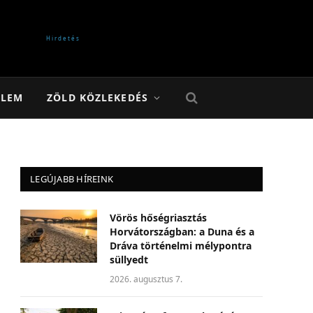
ELEM
ZÖLD KÖZLEKEDÉS
LEGÚJABB HÍREINK
Vörös hőségriasztás
Horvátországban: a Duna és a
Dráva történelmi mélypontra
süllyedt
2026. augusztus 7.