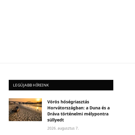
LEGÚJABB HÍREINK
Vörös hőségriasztás
Horvátországban: a Duna és a
Dráva történelmi mélypontra
süllyedt
2026. augusztus 7.