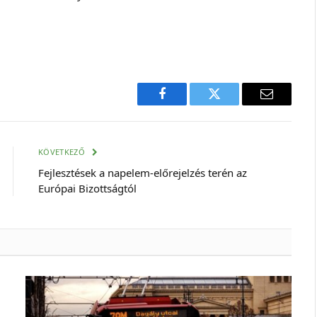
Facebook
Twitter
E-
mail
cím
KÖVETKEZŐ
Fejlesztések a napelem-előrejelzés terén az
Európai Bizottságtól