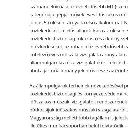
számára előírná a tíz évnél idősebb M1 (szem
kategóriájú gépjárművek éves időszakos műsza
június 5-i ülésén tárgyalta első alkalommal. N
közlekedésért felelős államtitkára az ülése
közlekedésbiztonság fokozása és a környeze
intézkedéseket, azonban a tíz évnél idősebb
kötelező éves műszaki vizsgálata aránytalan a
állampolgárokra és a vizsgálatokért felelős
ahol a járműállomány jelentős része az érinte
Az állampolgárok terheinek növekedésével pe
közlekedésbiztonsági és környezetvédelmi h
időszakos műszaki vizsgálatok rendszerének t
pótkocsijuk időszakos műszaki vizsgálatáról 
Magyarország mellett több tagállam is jelezte
illetékes munkacsoportján belül folytatódik –