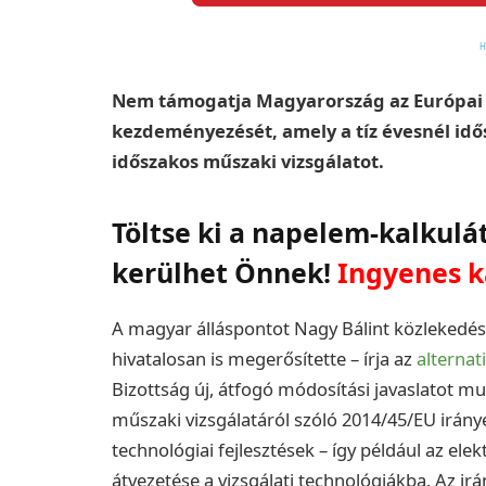
Nem támogatja Magyarország az Európai 
kezdeményezését, amely a tíz évesnél idő
időszakos műszaki vizsgálatot.
Töltse ki a napelem-kalkulá
kerülhet Önnek!
Ingyenes k
A magyar álláspontot Nagy Bálint közlekedési
hivatalosan is megerősítette – írja az
alternat
Bizottság új, átfogó módosítási javaslatot m
műszaki vizsgálatáról szóló 2014/45/EU iránye
technológiai fejlesztések – így például az el
átvezetése a vizsgálati technológiákba. Az i