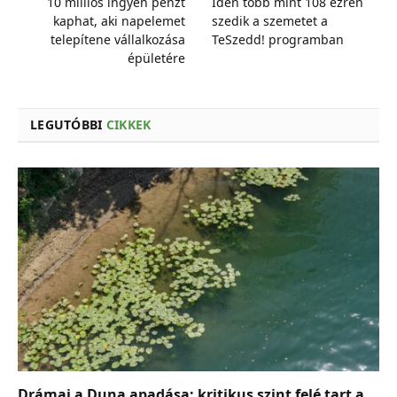
10 milliós ingyen pénzt
Idén több mint 108 ezren
kaphat, aki napelemet
szedik a szemetet a
telepítene vállalkozása
TeSzedd! programban
épületére
LEGUTÓBBI
CIKKEK
Drámai a Duna apadása: kritikus szint felé tart a