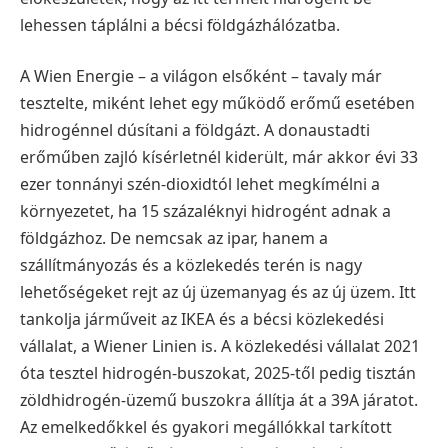
lehessen táplálni a bécsi földgázhálózatba.
A Wien Energie – a világon elsőként – tavaly már
tesztelte, miként lehet egy működő erőmű esetében
hidrogénnel dúsítani a földgázt. A donaustadti
erőműben zajló kísérletnél kiderült, már akkor évi 33
ezer tonnányi szén-dioxidtól lehet megkímélni a
környezetet, ha 15 százaléknyi hidrogént adnak a
földgázhoz. De nemcsak az ipar, hanem a
szállítmányozás és a közlekedés terén is nagy
lehetőségeket rejt az új üzemanyag és az új üzem. Itt
tankolja járműveit az IKEA és a bécsi közlekedési
vállalat, a Wiener Linien is. A közlekedési vállalat 2021
óta tesztel hidrogén-buszokat, 2025-től pedig tisztán
zöldhidrogén-üzemű buszokra állítja át a 39A járatot.
Az emelkedőkkel és gyakori megállókkal tarkított