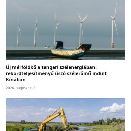
Új mérföldkő a tengeri szélenergiában:
rekordteljesítményű úszó szélerőmű indult
Kínában
2026. augusztus 8.