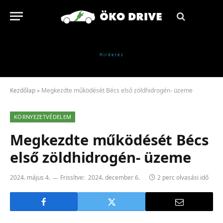
Kezdőlap
»
Megkezdte működését Bécs első zöldhidrogén- üzeme
KÖRNYEZETVÉDELEM
Megkezdte működését Bécs
első zöldhidrogén- üzeme
2024. május 4.
Frissítve:
2024. december 6.
2 perc olvasási idő