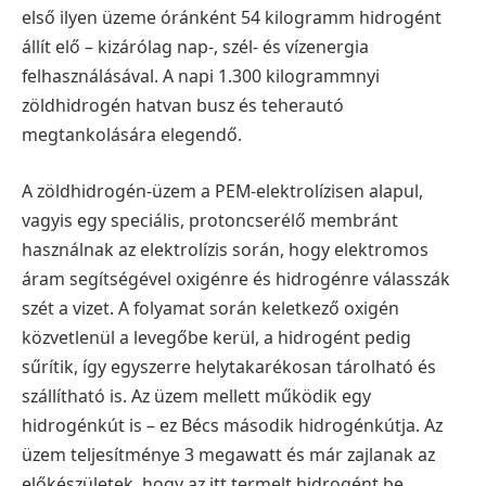
első ilyen üzeme óránként 54 kilogramm hidrogént
állít elő – kizárólag nap-, szél- és vízenergia
felhasználásával. A napi 1.300 kilogrammnyi
zöldhidrogén hatvan busz és teherautó
megtankolására elegendő.
A zöldhidrogén-üzem a PEM-elektrolízisen alapul,
vagyis egy speciális, protoncserélő membránt
használnak az elektrolízis során, hogy elektromos
áram segítségével oxigénre és hidrogénre válasszák
szét a vizet. A folyamat során keletkező oxigén
közvetlenül a levegőbe kerül, a hidrogént pedig
sűrítik, így egyszerre helytakarékosan tárolható és
szállítható is. Az üzem mellett működik egy
hidrogénkút is – ez Bécs második hidrogénkútja. Az
üzem teljesítménye 3 megawatt és már zajlanak az
előkészületek, hogy az itt termelt hidrogént be