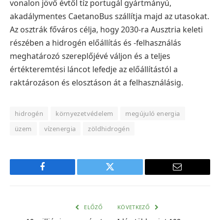
vonalon jövő évtől tíz portugál gyártmányú,
akadálymentes CaetanoBus szállítja majd az utasokat.
Az osztrák főváros célja, hogy 2030-ra Ausztria keleti
részében a hidrogén előállítás és -felhasználás
meghatározó szereplőjévé váljon és a teljes
értékteremtési láncot lefedje az előállítástól a
raktározáson és elosztáson át a felhasználásig.
hidrogén
környezetvédelem
megújuló energia
üzem
vízenergia
zöldhidrogén
Facebook
Twitter
E-
mail
cím
ELŐZŐ
KÖVETKEZŐ