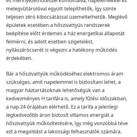
és mennyezethűtéssel kombinálva, napelemekkel és
melegvíztárolóval együtt telepíthetők, így szinte
teljesen zéró kibocsátással üzemeltethetők. Meglévő
épületek esetében a hőszivattyús rendszerek
beépítése előtt érdemes a ház energetikai állapotát
felmérni, és adott esetben szigetelést,
nyílászárócserét is végezni a hatékony működés
érdekében.
Bár a hőszivattyúk működéséhez elektromos áram
szükséges, amit napelemmel is biztosítani lehet, a
magyar háztartásoknak lehetőségük van a
kedvezményes H tarifára is, amely fűtési időszakban,
a nap 24 órájában elérhető. Ez a tarifa a jelenlegi
legkedvezőbb áron biztosít villamos energiát a
hőszivattyúk működtetésére, így még vonzóbbá téve
ezt a megoldást a lakossági felhasználók számára.