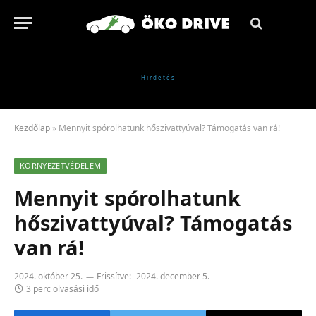
Kezdőlap
»
Mennyit spórolhatunk hőszivattyúval? Támogatás van rá!
KÖRNYEZETVÉDELEM
Mennyit spórolhatunk
hőszivattyúval? Támogatás
van rá!
2024. október 25.
Frissítve:
2024. december 5.
3 perc olvasási idő