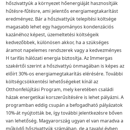
hőszivattyúk a környezet hőenergiáját hasznosítják
hűtésre-fűtésre, ami jelentős energiamegtakarítást
eredményez. Bár a hőszivattyúk telepítési költsége
magasabb lehet egy hagyományos kondenzációs
kazánéhoz képest, üzemeltetési költségeik
kedvezőbbek, különösen akkor, ha a szükséges
áramot napelemes rendszerek vagy a kedvezményes
H tarifás hálózati energia biztosítja. Az Immergas
szakértői szerint a hőszivattyú önmagában is képes az
előírt 30%-os energiamegtakarítás elérésére. További
költségcsökkentési lehetőségeket kínál az
Otthonfelújítási Program, mely keretében családi
házak energetikai korszerűsítésére is lehet pályázni. A
programban eddig csupán a befogadható pályázatok
10%-át nyújtották be, így további jelentkezésre bőven
van lehetőség. Magyarország ugyan el van maradva a
működő hőszivattyúk számában, de a tavalyi évben