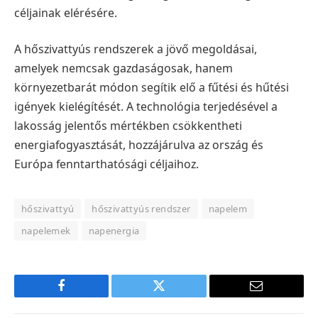
céljainak elérésére.
A hőszivattyús rendszerek a jövő megoldásai,
amelyek nemcsak gazdaságosak, hanem
környezetbarát módon segítik elő a fűtési és hűtési
igények kielégítését. A technológia terjedésével a
lakosság jelentős mértékben csökkentheti
energiafogyasztását, hozzájárulva az ország és
Európa fenntarthatósági céljaihoz.
hőszivattyú
hőszivattyús rendszer
napelem
napelemek
napenergia
Facebook
Twitter
E-