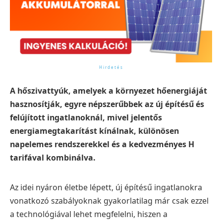
A hőszivattyúk, amelyek a környezet hőenergiáját
hasznosítják, egyre népszerűbbek az új építésű és
felújított ingatlanoknál, mivel jelentős
energiamegtakarítást kínálnak, különösen
napelemes rendszerekkel és a kedvezményes H
tarifával kombinálva.
Az idei nyáron életbe lépett, új építésű ingatlanokra
vonatkozó szabályoknak gyakorlatilag már csak ezzel
a technológiával lehet megfelelni, hiszen a