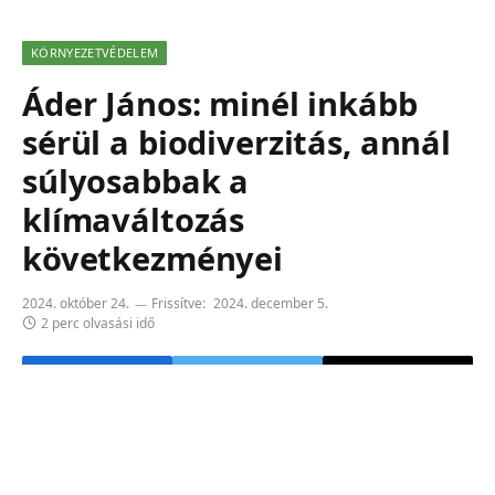
KÖRNYEZETVÉDELEM
Áder János: minél inkább
sérül a biodiverzitás, annál
súlyosabbak a
klímaváltozás
következményei
2024. október 24.
Frissítve:
2024. december 5.
2 perc olvasási idő