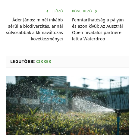
mail
cím
ELŐZŐ
KÖVETKEZŐ
Áder János: minél inkább
Fenntarthatóság a pályán
sérül a biodiverzitás, annál
és azon kívül: Az Ausztrál
súlyosabbak a klímaváltozás
Open hivatalos partnere
következményei
lett a Waterdrop
LEGUTÓBBI
CIKKEK