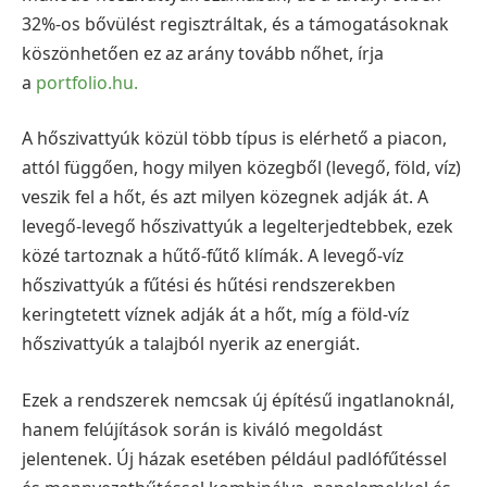
32%-os bővülést regisztráltak, és a támogatásoknak
köszönhetően ez az arány tovább nőhet, írja
a
portfolio.hu.
A hőszivattyúk közül több típus is elérhető a piacon,
attól függően, hogy milyen közegből (levegő, föld, víz)
veszik fel a hőt, és azt milyen közegnek adják át. A
levegő-levegő hőszivattyúk a legelterjedtebbek, ezek
közé tartoznak a hűtő-fűtő klímák. A levegő-víz
hőszivattyúk a fűtési és hűtési rendszerekben
keringtetett víznek adják át a hőt, míg a föld-víz
hőszivattyúk a talajból nyerik az energiát.
Ezek a rendszerek nemcsak új építésű ingatlanoknál,
hanem felújítások során is kiváló megoldást
jelentenek. Új házak esetében például padlófűtéssel