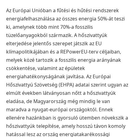
Az Európai Unióban a fűtési és hűtési rendszerek
energiafelhasználása az összes energia 50%-át teszi
ki, amelynek több mint 70%-a fosszilis
tüzelőanyagokból származik. A hőszivattyúk
elterjedése jelentős szerepet játszik az EU
klímapolitikájában és a REPowerEU-terv céljaiban,
melyek közé tartozik a fosszilis energia arányának
csökkentése, valamint az épületek
energiahatékonyságának javítása. Az Európai
Hőszivattyú Szövetség (EHPA) adatai szerint ugyan az
elmúlt években látványosan nőtt a hőszivattyúk
eladása, de Magyarország még mindig le van
maradva a nyugat-európai országoktól. Ennek
ellenére hazánkban is gyorsuló ütemben növekszik a
hőszivattyúk telepítése, amely hosszú távon komoly
hatással lesz az ország energiatakarékossági