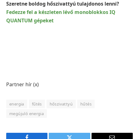
Szeretne boldog hőszivattyú tulajdonos lenni?
Fedezze fel a készleten lévő monoblokkos IQ
QUANTUM gépeket
Partner hír (x)
energia
fűtés
hőszivattyú
hűtés
megújuló energia