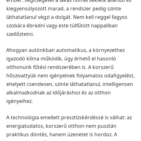
kiegyensúlyozott marad, a rendszer pedig szinte
láthatatlanul végzi a dolgát. Nem kell reggel fagyos
szobára ébredni vagy este túlfűtött nappaliban
szellőztetni.
Ahogyan autónkban automatikus, a környezethez
igazodó klíma működik, úgy érhető el hasonló
otthonunk fűtési rendszerében is. A korszerű
hőszivattyúk nem igényelnek folyamatos odafigyelést,
ehelyett csendesen, szinte láthatatlanul, intelligensen
alkalmazkodnak az időjáráshoz és az otthon
igényeihez.
A technológia emellett presztízskérdéssé is válhat: az
energiatudatos, korszerű otthon nem pusztán
praktikus döntés, hanem üzenetet is hordoz. A