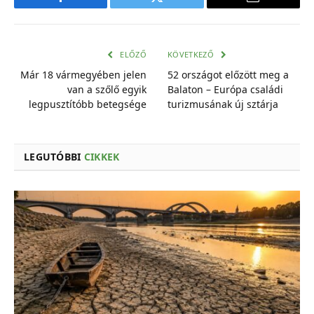
Facebook
Twitter
E-
mail
cím
ELŐZŐ
KÖVETKEZŐ
Már 18 vármegyében jelen
52 országot előzött meg a
van a szőlő egyik
Balaton – Európa családi
legpusztítóbb betegsége
turizmusának új sztárja
LEGUTÓBBI
CIKKEK