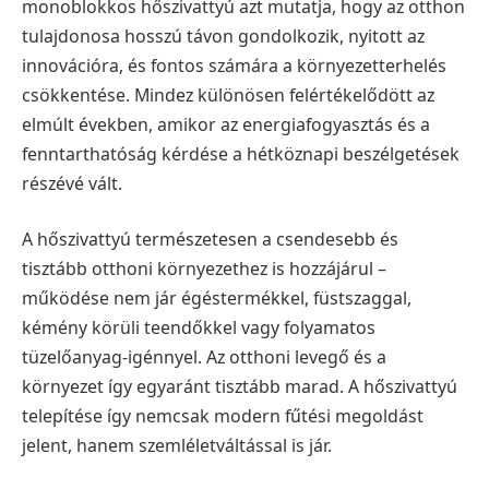
monoblokkos hőszivattyú azt mutatja, hogy az otthon
tulajdonosa hosszú távon gondolkozik, nyitott az
innovációra, és fontos számára a környezetterhelés
csökkentése. Mindez különösen felértékelődött az
elmúlt években, amikor az energiafogyasztás és a
fenntarthatóság kérdése a hétköznapi beszélgetések
részévé vált.
A hőszivattyú természetesen a csendesebb és
tisztább otthoni környezethez is hozzájárul –
működése nem jár égéstermékkel, füstszaggal,
kémény körüli teendőkkel vagy folyamatos
tüzelőanyag-igénnyel. Az otthoni levegő és a
környezet így egyaránt tisztább marad. A hőszivattyú
telepítése így nemcsak modern fűtési megoldást
jelent, hanem szemléletváltással is jár.