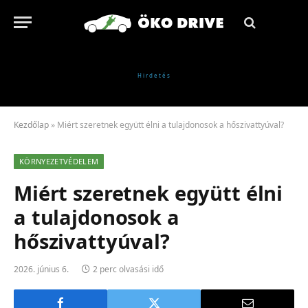
Kezdőlap
»
Miért szeretnek együtt élni a tulajdonosok a hőszivattyúval?
KÖRNYEZETVÉDELEM
Miért szeretnek együtt élni
a tulajdonosok a
hőszivattyúval?
2026. június 6.
2 perc olvasási idő