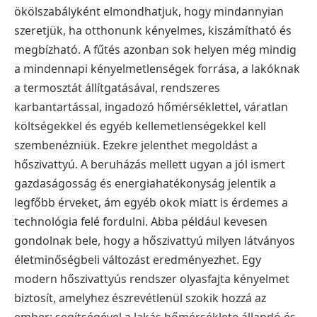
ökölszabályként elmondhatjuk, hogy mindannyian
szeretjük, ha otthonunk kényelmes, kiszámítható és
megbízható. A fűtés azonban sok helyen még mindig
a mindennapi kényelmetlenségek forrása, a lakóknak
a termosztát állítgatásával, rendszeres
karbantartással, ingadozó hőmérséklettel, váratlan
költségekkel és egyéb kellemetlenségekkel kell
szembenézniük. Ezekre jelenthet megoldást a
hőszivattyú. A beruházás mellett ugyan a jól ismert
gazdaságosság és energiahatékonyság jelentik a
legfőbb érveket, ám egyéb okok miatt is érdemes a
technológia felé fordulni. Abba például kevesen
gondolnak bele, hogy a hőszivattyú milyen látványos
életminőségbeli változást eredményezhet. Egy
modern hőszivattyús rendszer olyasfajta kényelmet
biztosít, amelyhez észrevétlenül szokik hozzá az
ember: segítségével a lakás hőmérséklete állandó és