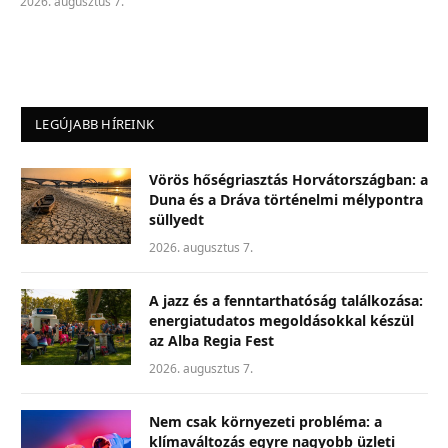
2026. augusztus 7.
LEGÚJABB HÍREINK
Vörös hőségriasztás Horvátországban: a
Duna és a Dráva történelmi mélypontra
süllyedt
2026. augusztus 7.
A jazz és a fenntarthatóság találkozása:
energiatudatos megoldásokkal készül
az Alba Regia Fest
2026. augusztus 7.
Nem csak környezeti probléma: a
klímaváltozás egyre nagyobb üzleti