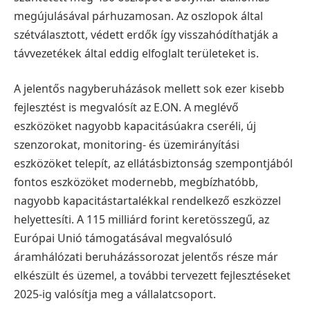
megújulásával párhuzamosan. Az oszlopok által
szétválasztott, védett erdők így visszahódíthatják a
távvezetékek által eddig elfoglalt területeket is.
A jelentős nagyberuházások mellett sok ezer kisebb
fejlesztést is megvalósít az E.ON. A meglévő
eszközöket nagyobb kapacitásúakra cseréli, új
szenzorokat, monitoring- és üzemirányítási
eszközöket telepít, az ellátásbiztonság szempontjából
fontos eszközöket modernebb, megbízhatóbb,
nagyobb kapacitástartalékkal rendelkező eszközzel
helyettesíti. A 115 milliárd forint keretösszegű, az
Európai Unió támogatásával megvalósuló
áramhálózati beruházássorozat jelentős része már
elkészült és üzemel, a további tervezett fejlesztéseket
2025-ig valósítja meg a vállalatcsoport.