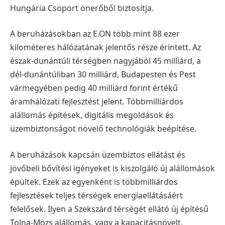
Hungária Csoport önerőből biztosítja.
A beruházásokban az E.ON több mint 88 ezer
kilométeres hálózatának jelentős része érintett. Az
észak-dunántúli térségben nagyjából 45 milliárd, a
dél-dunántúliban 30 milliárd, Budapesten és Pest
vármegyében pedig 40 milliárd forint értékű
áramhálózati fejlesztést jelent. Többmilliárdos
alállomás építések, digitális megoldások és
üzembiztonságot növelő technológiák beépítése.
A beruházások kapcsán üzembiztos ellátást és
jövőbeli bővítési igényeket is kiszolgáló új alállomások
épültek. Ezek az egyenként is többmilliárdos
fejlesztések teljes térségek energiaellátásáért
felelősek. Ilyen a Szekszárd térségét ellátó új építésű
Tolna-Mözs alállomás, vagy a kapacitásnövelt,