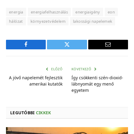
energia
energiafelhasználás
energiaigény
eon
hálózat
környezetvédelem
lakossági napelemek
Facebook
Twitter
E-
mail
cím
ELŐZŐ
KÖVETKEZŐ
A jövő napelemét fejlesztik
Így csökkenti szén-dioxid-
amerikai kutatók
lábnyomát egy menő
egyetem
LEGUTÓBBI
CIKKEK