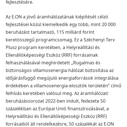
fejlesztésére.
Az E.ON a jövő áramhálózatának kiépítését célzó
fejlesztései közül kiemelkedik egy több, mint 20 000
beruházást tartalmazó, 115 milliárd forint
keretösszegű programcsomag. Ez a Széchenyi Terv
Plusz program keretében, a Helyreállítási és
Ellenállóképességi Eszköz (RRF) forrásainak
felhasználásával meghirdetett „Rugalmas és
biztonságos villamosenergia-hálózat biztosítása az
időjárásfüggő megújuló energiaforrások integrálása
érdekében a villamosenergia-elosztók területén” című
felhívás keretében valósul meg. Az áramhálózati
beruházássorozat 2022-ben indult, fedezete 50
százalékban az Európai Unió finanszírozásával, a
Helyreállítási és Ellenállóképességi Eszköz (RRF)
forrásaiból áll rendelkezésre, 50 százalékát az E.ON