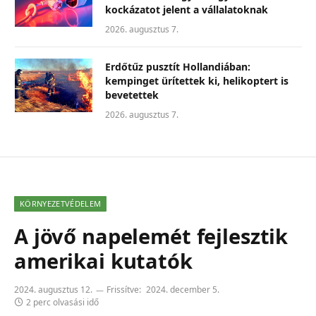
kockázatot jelent a vállalatoknak
2026. augusztus 7.
Erdőtűz pusztít Hollandiában:
kempinget ürítettek ki, helikoptert is
bevetettek
2026. augusztus 7.
KÖRNYEZETVÉDELEM
A jövő napelemét fejlesztik
amerikai kutatók
2024. augusztus 12.
Frissítve:
2024. december 5.
2 perc olvasási idő