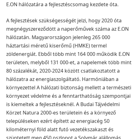
E.ON hálózatára a fejlesztéscsomag kezdete óta.
A fejlesztések szükségességét jelzi, hogy 2020 óta
megnégyszereződött a naperőművek száma az E.ON
hálózatán. Magyarországon jelenleg 265 000
háztartási méretű kiserőmű (HMKE) termel
zöldenergiát. Ebből több mint 164 000 működik E.ON
területen, melyből 131 000-et, a napelemek több mint
80 százalékát, 2020-2024 között csatlakoztatott a
hálózatra az energiaszolgáltató. Harmóniában a
környezettel A hálózati biztonság mellett a természeti
környezet védelme és a fenntarthatóság szempontjai
is kiemeltek a fejlesztéseknél. A Budai Tájvédelmi
Körzet Natura 2000-es területein és a környező
településeken ezért épített az energiacég 50
kilométernyi föld alatt futó vezetékszakaszt és
szüntetett meg 450 oszlopot a Solymár alállomás