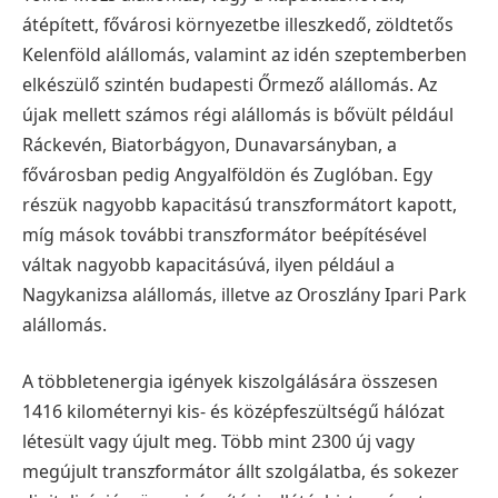
átépített, fővárosi környezetbe illeszkedő, zöldtetős
Kelenföld alállomás, valamint az idén szeptemberben
elkészülő szintén budapesti Őrmező alállomás. Az
újak mellett számos régi alállomás is bővült például
Ráckevén, Biatorbágyon, Dunavarsányban, a
fővárosban pedig Angyalföldön és Zuglóban. Egy
részük nagyobb kapacitású transzformátort kapott,
míg mások további transzformátor beépítésével
váltak nagyobb kapacitásúvá, ilyen például a
Nagykanizsa alállomás, illetve az Oroszlány Ipari Park
alállomás.
A többletenergia igények kiszolgálására összesen
1416 kilométernyi kis- és középfeszültségű hálózat
létesült vagy újult meg. Több mint 2300 új vagy
megújult transzformátor állt szolgálatba, és sokezer