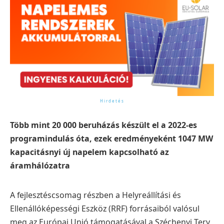
Több mint 20 000 beruházás készült el a 2022-es
programindulás óta, ezek eredményeként 1047 MW
kapacitásnyi új napelem kapcsolható az
áramhálózatra
A fejlesztéscsomag részben a Helyreállítási és
Ellenállóképességi Eszköz (RRF) forrásaiból valósul
meg az Európai Unió támogatásával a Széchenyi Terv