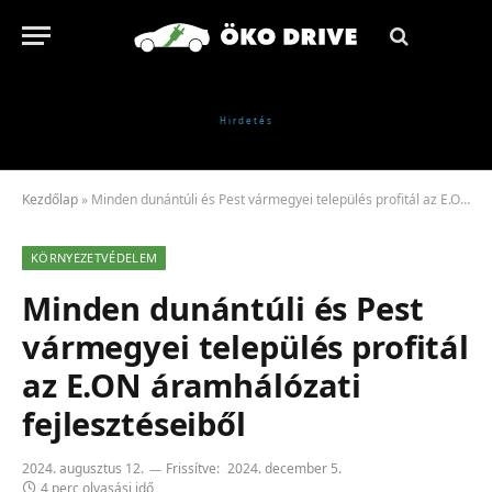
Kezdőlap
»
Minden dunántúli és Pest vármegyei település profitál az E.ON áramhálózati fejlesztéseiből
KÖRNYEZETVÉDELEM
Minden dunántúli és Pest
vármegyei település profitál
az E.ON áramhálózati
fejlesztéseiből
2024. augusztus 12.
Frissítve:
2024. december 5.
4 perc olvasási idő