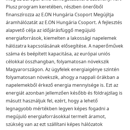
Plusz program keretében, részben önerőből
finanszírozza az E.ON Hungária Csoport Megújítja
áramhálózatát az E.ON Hungária Csoport. A fejlesztés
alapvető célja az időjárásfüggő megújuló
energiaforrások, kiemelten a lakossági napelemek
hálózatra kapcsolásának elősegítése. A naperőművek
száma és beépített kapacitása, az európai uniós
célokkal összhangban, folyamatosan növekszik
Magyarországon. Az ügyfelek energiaigénye szintén
folyamatosan növekszik, ahogy a nappali órákban a
napelemekből érkező energia mennyisége is. Ezt az
energiát azonban jellemzően később és földrajzilag is
másutt használjuk fel, ezért, hogy a lehető
legnagyobb mértékben legyen képes fogadni a
megújuló energiaforrásokkal termelt áramot,
szükség van az ezt szállítani képes hálózatok