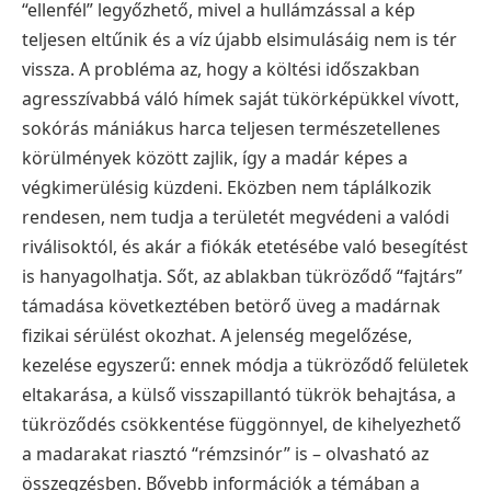
“ellenfél” legyőzhető, mivel a hullámzással a kép
teljesen eltűnik és a víz újabb elsimulásáig nem is tér
vissza.
A probléma az, hogy a költési időszakban
agresszívabbá váló hímek saját tükörképükkel vívott,
sokórás mániákus harca teljesen természetellenes
körülmények között zajlik, így a madár képes a
végkimerülésig küzdeni. Eközben nem táplálkozik
rendesen, nem tudja a területét megvédeni a valódi
riválisoktól, és akár a fiókák etetésébe való besegítést
is hanyagolhatja. Sőt, az ablakban tükröződő “fajtárs”
támadása következtében betörő üveg a madárnak
fizikai sérülést okozhat.
A jelenség megelőzése,
kezelése egyszerű: ennek módja a tükröződő felületek
eltakarása, a külső visszapillantó tükrök behajtása, a
tükröződés csökkentése függönnyel, de kihelyezhető
a madarakat riasztó “rémzsinór” is – olvasható az
összegzésben.
Bővebb információk a témában a