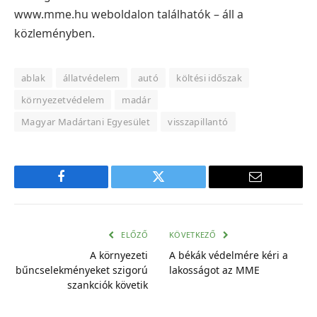
www.mme.hu weboldalon találhatók – áll a
közleményben.
ablak
állatvédelem
autó
költési időszak
környezetvédelem
madár
Magyar Madártani Egyesület
visszapillantó
Facebook
Twitter
E-
mail
cím
ELŐZŐ
KÖVETKEZŐ
A környezeti
A békák védelmére kéri a
bűncselekményeket szigorú
lakosságot az MME
szankciók követik