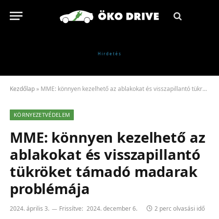
Kezdőlap
»
MME: könnyen kezelhető az ablakokat és visszapillantó tükröket támadó madarak problémája
KÖRNYEZETVÉDELEM
MME: könnyen kezelhető az
ablakokat és visszapillantó
tükröket támadó madarak
problémája
2024. április 3.
Frissítve:
2024. december 6.
2 perc olvasási idő