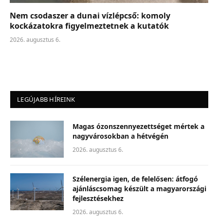
Nem csodaszer a dunai vízlépcső: komoly
kockázatokra figyelmeztetnek a kutatók
2026. augusztus 6.
LEGÚJABB HÍREINK
Magas ózonszennyezettséget mértek a
nagyvárosokban a hétvégén
2026. augusztus 6.
Szélenergia igen, de felelősen: átfogó
ajánláscsomag készült a magyarországi
fejlesztésekhez
2026. augusztus 6.