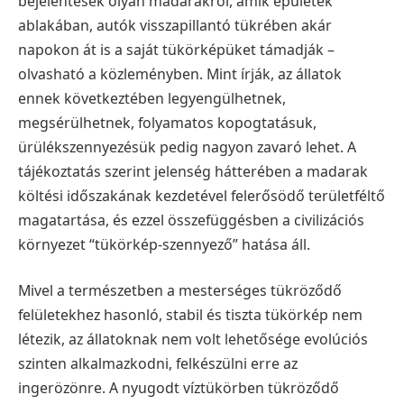
bejelentések olyan madarakról, amik épületek
ablakában, autók visszapillantó tükrében akár
napokon át is a saját tükörképüket támadják –
olvasható a közleményben. Mint írják, az állatok
ennek következtében legyengülhetnek,
megsérülhetnek, folyamatos kopogtatásuk,
ürülékszennyezésük pedig nagyon zavaró lehet. A
tájékoztatás szerint jelenség hátterében a madarak
költési időszakának kezdetével felerősödő területféltő
magatartása, és ezzel összefüggésben a civilizációs
környezet “tükörkép-szennyező” hatása áll.
Mivel a természetben a mesterséges tükröződő
felületekhez hasonló, stabil és tiszta tükörkép nem
létezik, az állatoknak nem volt lehetősége evolúciós
szinten alkalmazkodni, felkészülni erre az
ingerözönre. A nyugodt víztükörben tükröződő